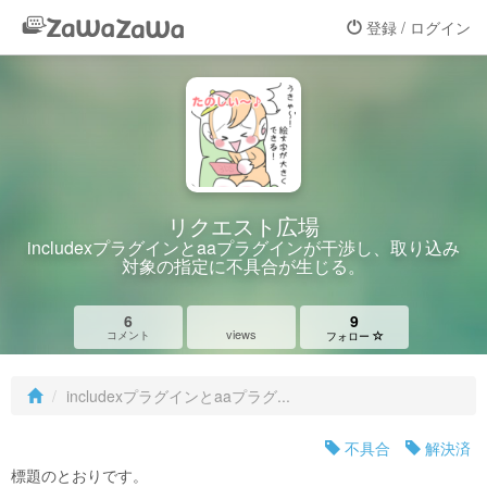
登録 / ログイン
リクエスト広場
includexプラグインとaaプラグインが干渉し、取り込み
対象の指定に不具合が生じる。
6
9
views
コメント
フォロー
includexプラグインとaaプラグ...
不具合
解決済
標題のとおりです。