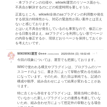
・本プラグインの仕様や、wikiwiki運営のリソース面から、
不具合が解決するのにどの程度時間を要しそうか。
正直なところ、wikiwiki全体のaaプラグインの利用数や発生
する状況の特殊性から、対応の緊急性が高い案件とは言え
ないと感じております。
とはいえ不具合が発生しているのも事実なので、修正にか
かる日数を踏まえ、aaプラグインを利用しない形でページ
の内容を修正するか、現状どおりページを保持しておくか
を考えたいです。
WIKIWIKI運営
>> 1
zawazawa
2025/05/04 (日) 18:02:45
今回の現象については、運営でも把握しております。
2
WIKIで使われる構文やプラグインは、プログラムのソー
スコードのように、書き方によって挙動が変わる仕組み
になっています。そのため、見た目は単純でも、記述の
構成や順序、組み合わせによって結果が変わることがあ
ります。
特に古くから存在するプラグインは、開発当時に存在し
ていなかった新しいプラグインとの連携を考慮していな
いため、組み合わせ方によって想定外の挙動となる場合