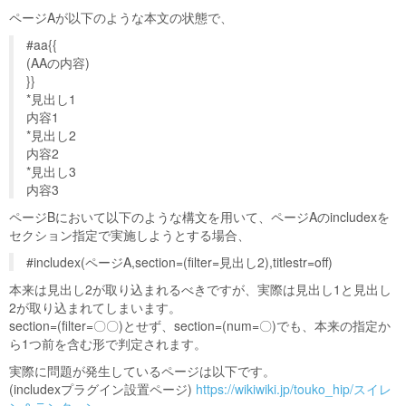
ページAが以下のような本文の状態で、
#aa{{
(AAの内容)
}}
*見出し1
内容1
*見出し2
内容2
*見出し3
内容3
ページBにおいて以下のような構文を用いて、ページAのincludexを
セクション指定で実施しようとする場合、
#includex(ページA,section=(filter=見出し2),titlestr=off)
本来は見出し2が取り込まれるべきですが、実際は見出し1と見出し
2が取り込まれてしまいます。
section=(filter=〇〇)とせず、section=(num=〇)でも、本来の指定か
ら1つ前を含む形で判定されます。
実際に問題が発生しているページは以下です。
(includexプラグイン設置ページ)
https://wikiwiki.jp/touko_hip/スイレ