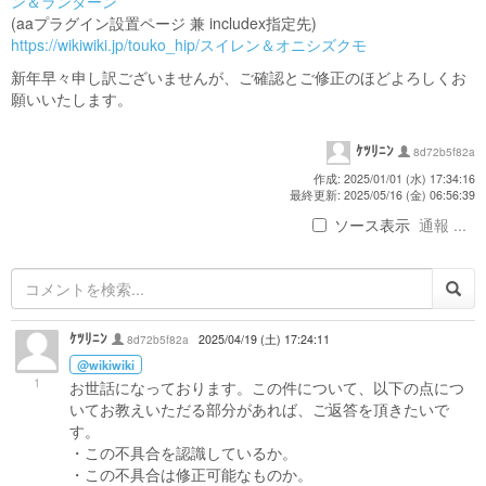
ン＆ランターン
(aaプラグイン設置ページ 兼 includex指定先)
https://wikiwiki.jp/touko_hip/スイレン＆オニシズクモ
新年早々申し訳ございませんが、ご確認とご修正のほどよろしくお
願いいたします。
ｹﾂﾘﾆﾝ
8d72b5f82a
作成: 2025/01/01 (水) 17:34:16
最終更新: 2025/05/16 (金) 06:56:39
ソース表示
通報 ...
ｹﾂﾘﾆﾝ
8d72b5f82a
2025/04/19 (土) 17:24:11
@wikiwiki
1
お世話になっております。この件について、以下の点につ
いてお教えいただる部分があれば、ご返答を頂きたいで
す。
・この不具合を認識しているか。
・この不具合は修正可能なものか。