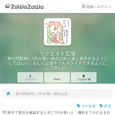
登録 / ログイン
リクエスト広場
差分閲覧時に1行が長い場合は折り返し表示するように
してほしい、もしくは途中でもスライドできるように
してほしい。
2
9
views
コメント
フォロー
差分閲覧時に1行が長い場合は折...
やや改善
要望
PC表示で差分を確認するときに1行が長いと、欄外までそのまま行