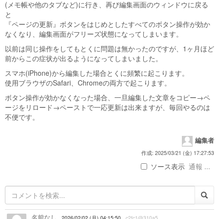
(メモ帳や他のタブなど)に行き、再び編集画面のウィンドウに戻る
と
『ページの更新』ボタンをはじめとしたすべてのボタン操作が効か
なくなり、編集画面がフリーズ状態になってしまいます。
以前は同じ操作をしてもとくに問題は無かったのですが、1ヶ月ほど
前からこの症状が出るようになってしまいました。
スマホ(iPhone)から編集した場合とくに頻繁に起こります。
使用ブラウザのSafari、Chromeの両方で起こります。
ボタン操作が効かなくなった場合、一旦編集した文章をコピー→ペ
ージをリロード→ペーストで一応更新は出来ますが、毎回やるのは
不便です。
編集者
作成: 2025/03/21 (金) 17:27:53
ソース表示
通報 ...
名前なし
2026/02/02 (月) 04:15:50
c2fc1@310a5