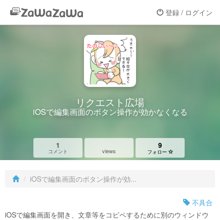
登録 / ログイン
リクエスト広場
iOSで編集画面のボタン操作が効かなくなる
1
9
views
コメント
フォロー
iOSで編集画面のボタン操作が効...
不具合
iOSで編集画面を開き、文章等をコピペするために別のウィンドウ