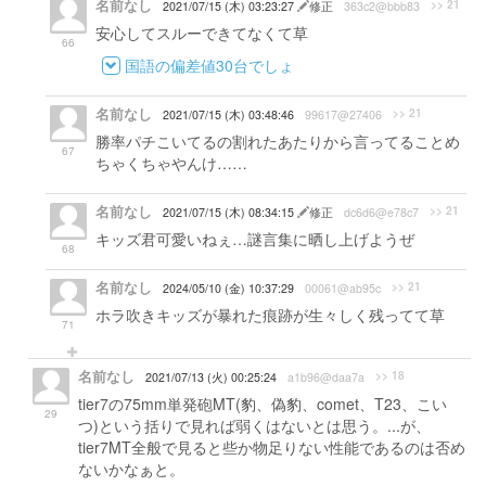
名前なし
>> 21
2021/07/15 (木) 03:23:27
修正
363c2@bbb83
安心してスルーできてなくて草
66
国語の偏差値30台でしょ
名前なし
>> 21
2021/07/15 (木) 03:48:46
99617@27406
勝率パチこいてるの割れたあたりから言ってることめ
67
ちゃくちゃやんけ……
名前なし
>> 21
2021/07/15 (木) 08:34:15
修正
dc6d6@e78c7
キッズ君可愛いねぇ…謎言集に晒し上げようぜ
68
名前なし
>> 21
2024/05/10 (金) 10:37:29
00061@ab95c
ホラ吹きキッズが暴れた痕跡が生々しく残ってて草
71
名前なし
>> 18
2021/07/13 (火) 00:25:24
a1b96@daa7a
tier7の75mm単発砲MT(豹、偽豹、comet、T23、こい
29
つ)という括りで見れば弱くはないとは思う。...が、
tier7MT全般で見ると些か物足りない性能であるのは否め
ないかなぁと。