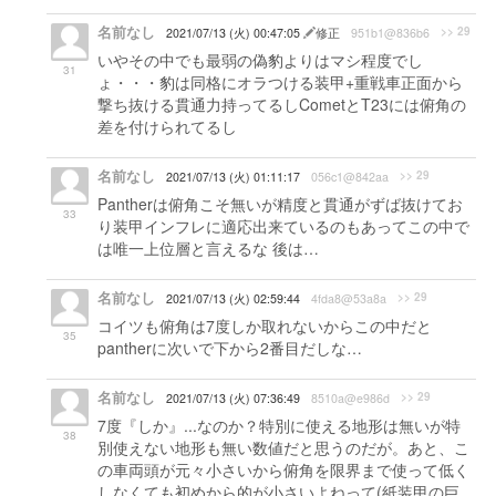
名前なし
>> 29
2021/07/13 (火) 00:47:05
修正
951b1@836b6
いやその中でも最弱の偽豹よりはマシ程度でし
31
ょ・・・豹は同格にオラつける装甲+重戦車正面から
撃ち抜ける貫通力持ってるしCometとT23には俯角の
差を付けられてるし
名前なし
>> 29
2021/07/13 (火) 01:11:17
056c1@842aa
Pantherは俯角こそ無いが精度と貫通がずば抜けてお
33
り装甲インフレに適応出来ているのもあってこの中で
は唯一上位層と言えるな 後は…
名前なし
>> 29
2021/07/13 (火) 02:59:44
4fda8@53a8a
コイツも俯角は7度しか取れないからこの中だと
35
pantherに次いで下から2番目だしな…
名前なし
>> 29
2021/07/13 (火) 07:36:49
8510a@e986d
7度『しか』...なのか？特別に使える地形は無いが特
38
別使えない地形も無い数値だと思うのだが。あと、こ
の車両頭が元々小さいから俯角を限界まで使って低く
しなくても初めから的が小さいよねって(紙装甲の巨