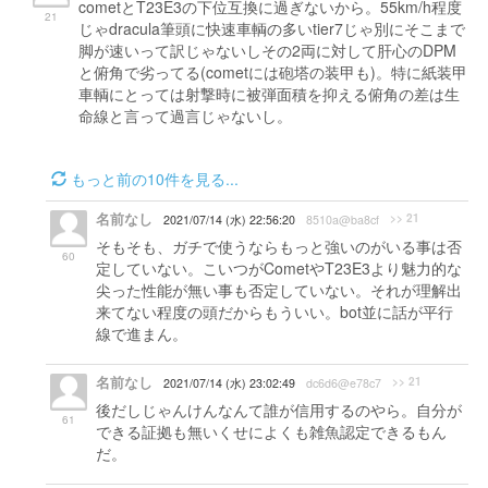
cometとT23E3の下位互換に過ぎないから。55km/h程度
21
じゃdracula筆頭に快速車輌の多いtier7じゃ別にそこまで
脚が速いって訳じゃないしその2両に対して肝心のDPM
と俯角で劣ってる(cometには砲塔の装甲も)。特に紙装甲
車輌にとっては射撃時に被弾面積を抑える俯角の差は生
命線と言って過言じゃないし。
もっと前の10件を見る...
名前なし
>> 21
2021/07/14 (水) 22:56:20
8510a@ba8cf
そもそも、ガチで使うならもっと強いのがいる事は否
60
定していない。こいつがCometやT23E3より魅力的な
尖った性能が無い事も否定していない。それが理解出
来てない程度の頭だからもういい。bot並に話が平行
線で進まん。
名前なし
>> 21
2021/07/14 (水) 23:02:49
dc6d6@e78c7
後だしじゃんけんなんて誰が信用するのやら。自分が
61
できる証拠も無いくせによくも雑魚認定できるもん
だ。