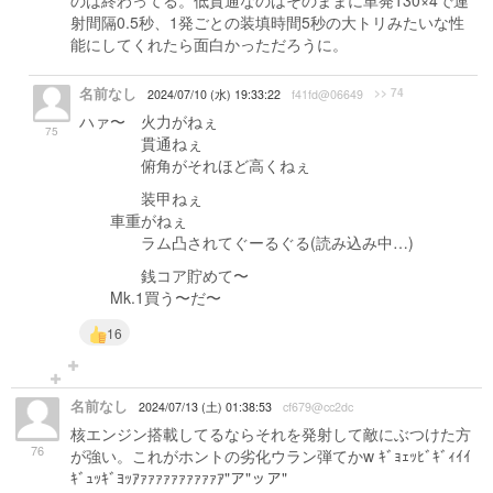
のは終わってる。低貫通なのはそのままに単発130×4で連
射間隔0.5秒、1発ごとの装填時間5秒の大トリみたいな性
能にしてくれたら面白かっただろうに。
名前なし
>> 74
2024/07/10 (水) 19:33:22
f41fd@06649
ハァ〜 火力がねぇ
75
貫通ねぇ
俯角がそれほど高くねぇ
装甲ねぇ
車重がねぇ
ラム凸されてぐーるぐる(読み込み中…)
銭コア貯めて〜
Mk.1買う〜だ〜
16
名前なし
2024/07/13 (土) 01:38:53
cf679@cc2dc
核エンジン搭載してるならそれを発射して敵にぶつけた方
76
が強い。これがホントの劣化ウラン弾てかw ｷﾞｮｪｯﾋﾞｷﾞｨｲｲ
ｷﾞｭｯｷﾞﾖｯｱｧｧｧｧｧｧｧｧｧｧｱ"ア"ッア"