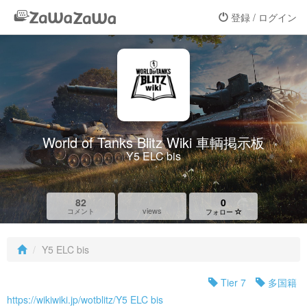
登録 / ログイン
World of Tanks Blitz Wiki 車輌掲示板
Y5 ELC bis
82
0
views
コメント
フォロー
Y5 ELC bis
Tier 7
多国籍
https://wikiwiki.jp/wotblitz/Y5 ELC bis