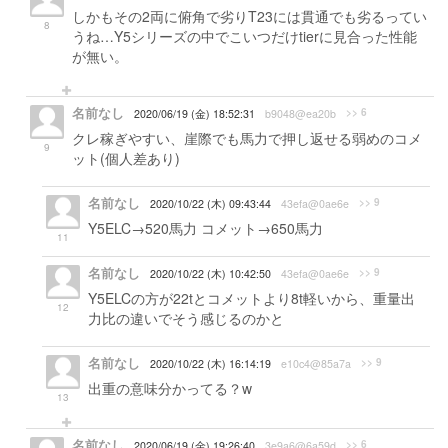
しかもその2両に俯角で劣りT23には貫通でも劣るってい
8
うね…Y5シリーズの中でこいつだけtierに見合った性能
が無い。
名前なし
>> 6
2020/06/19 (金) 18:52:31
b9048@ea20b
クレ稼ぎやすい、崖際でも馬力で押し返せる弱めのコメ
9
ット(個人差あり)
名前なし
>> 9
2020/10/22 (木) 09:43:44
43efa@0ae6e
Y5ELC→520馬力 コメット→650馬力
11
名前なし
>> 9
2020/10/22 (木) 10:42:50
43efa@0ae6e
Y5ELCの方が22tとコメットより8t軽いから、重量出
12
力比の違いでそう感じるのかと
名前なし
>> 9
2020/10/22 (木) 16:14:19
e10c4@85a7a
出重の意味分かってる？w
13
名前なし
>> 6
2020/06/19 (金) 19:26:40
3e9a6@6a59d