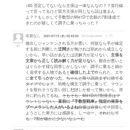
>60 否定してないなら主張は一体なんなの？？並行線
って言ってるけど双方主張が同じなら話は進まん
よ？？もしかして手数型のM41Dで念願の7割達成で
きたのが嬉しくて調子に乗っちゃった？
名前なし
>> 21
2021/07/15 (木) 02:43:00
8510a@e986d
後出しジャンケンされる方が悪い。何故なら手が確定
65
する前に判断した
迂闊さ
が無ければ初めから成立しな
いから。早い話があなたは読解力が足りない。
主張を
文章から正しく読み解く力が足りない
。都合が悪いと
はぐらかす様な回答しかしないが、調子に乗ると細か
く追求する人物であると
確信した上で
作られた、エサ
に
全て引っかかった
。
ちゃんと取り説読まずに捨てる
タイプでしょ？
。幼稚な構文で調子に乗って、マウン
トを取れそうな言い回し
だけ
しか拾って無いから、存
分に釣られてるね。
そもそも、M41Dの7割発言はマ
ウントじゃない。
直前に『手数型戦車』指定の発言を
ブーメランした人がいるよね
自爆は自覚して？
回答し
ようとした努力には感謝を。しーゆー。
それにして
も、7割が確かに少ないなふーむ