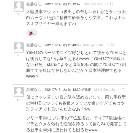
名前なし
>> 21
2021/07/14 (水) 23:12:47
503c1@cf48f
大嘘勝率マウント→後出しの苦しい言い訳とかいう面
62
白ムーヴ＋絶妙に精神年齢低そうな文章。これはキッ
ズオブザイヤー狙えますわ
5
名前なし
>> 21
2021/07/14 (水) 23:40:36
4fda8@53a8a
Y5ELCのページでコイツ呼びしといて後からY5ELCと
63
は明言してないは草生えるわwww。Y5ELCで7割取れ
ない雑魚→starsによると直近90日の間にY5ELCで7割
勝ててる奴は存在しないんだが？日本語理解できる
www？
名前なし
>> 21
2021/07/15 (木) 01:12:30
修正
363c2@bbb83
仮にクッソ苦しい言い訳を認めるとして、同じ手数型
64
のM41Dっつっても各種スタッツが違いすぎてもはや
別ティアでも良いんだよなあ？ww
ツリー車両/古プレ車の下位互換と、ティア7最強格の
ドラとタメを張れる性能を誇るって自ら24で発言して
る新車を同列に扱われても困るわwww