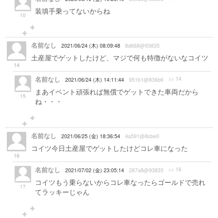
装填手乗ってないからね
10
名前なし
2021/06/24 (木) 08:09:48
8d668@93835
土産屋でゲットしたけど、マジで何も特徴がないなコイツ
14
名前なし
>> 14
2021/06/24 (木) 14:11:44
951b1@836b6
まあイベント頑張れば無償でゲットできた車両だから
15
ね・・・
名前なし
2021/06/25 (金) 18:36:54
4a591@8cbe0
コイツ今日土産屋でゲットしたけどコレ車になった
16
名前なし
>> 16
2021/07/02 (金) 23:05:14
287a8@93835
コイツもう乗らないからコレ車なったらゴールドで売れ
17
てラッキーじゃん