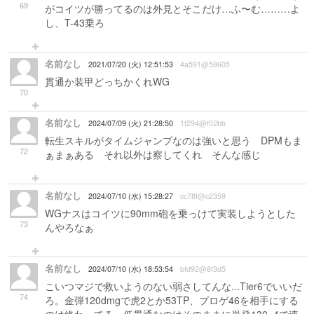
69
がコイツが勝ってるのは外見とそこだけ…ふ〜む………よ
し、T-43乗ろ
名前なし
2021/07/20 (火) 12:51:53
4a591@58605
貫通か装甲どっちかくれWG
70
名前なし
2024/07/09 (火) 21:28:50
1f294@f02bb
転生スキルがタイムジャンプなのは強いと思う DPMもま
72
ぁまぁある それ以外は察してくれ そんな感じ
名前なし
2024/07/10 (水) 15:28:27
cc78f@c2359
WGナスはコイツに90mm砲を乗っけて実装しようとした
73
んやろなぁ
名前なし
2024/07/10 (水) 18:53:54
bfd92@8f3d5
こいつマジで救いようのない弱さしてんな...Tier6でいいだ
74
ろ。金弾120dmgで虎2とか53TP、プロゲ46を相手にする