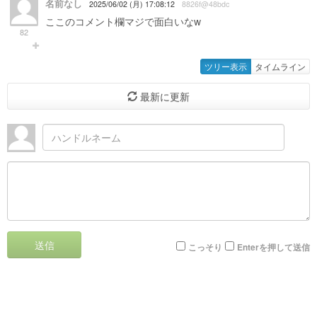
名前なし
2025/06/02 (月) 17:08:12
8826f@48bdc
ここのコメント欄マジで面白いなw
82
ツリー表示
タイムライン
最新に更新
送信
こっそり
Enterを押して送信