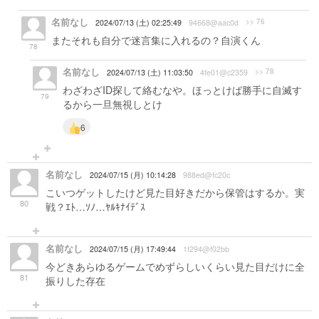
名前なし
>> 76
2024/07/13 (土) 02:25:49
94668@aac0d
またそれも自分で迷言集に入れるの？自演くん
78
名前なし
>> 78
2024/07/13 (土) 11:03:50
4fe01@c2359
わざわざID探して絡むなや。ほっとけば勝手に自滅す
79
るから一旦無視しとけ
6
名前なし
2024/07/15 (月) 10:14:28
988ed@fc20c
こいつゲットしたけど見た目好きだから保管はするか。実
80
戦？ｴﾄ…ｿﾉ…ﾔﾙｷﾅｲﾃﾞｽ
名前なし
2024/07/15 (月) 17:49:44
1f294@f02bb
今どきあらゆるゲームでめずらしいくらい見た目だけに全
81
振りした存在