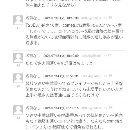
体を抱えたチリを見ながら)
名前なし
>> 29
2021/07/13 (火) 10:18:30
4fda8@53a8a
T23E3が俯角10度、cometは12度取れるんだから7度
41
「しか」でしょ。コイツには3～5度の俯角の差を覆せ
る利点がないし被弾面積以前に射線の通し易さが違い
過ぎる。
名前なし
>> 29
2021/07/13 (火) 10:19:09
dc6d6@5fca9
ただでさえ頭薄いのに7度はちょっと
42
名前なし
>> 29
2021/07/14 (水) 01:28:31
68384@f46e8
普段ソ連や中華乗ってるプレイヤーからしたら十分な
52
俯角なんだろうけどねぇ…いくら砲塔平たいといえど
上手い敵さんは普通に当ててくるわけで
名前なし
>> 29
2021/07/14 (水) 01:36:15
4fda8@53a8a
ソ連や中華は硬い砲塔装甲あっての低俯角だから俯角
53
もなく砲塔も薄いコイツとは違う。なんならcometは
(コイツよりは)砲塔硬くて俯角も取れるし。