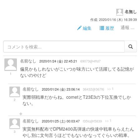
名無し
作成: 2020/01/16 (木) 16:39:39
通報 ...
編集
履歴
名前なし
2020/01/24 (金) 22:45:21
69073@4ffd7
偏見かもしれないがこいつが味方にいて活躍してる記憶が
1
ないのやけど
名前なし
>> 1
2020/01/24 (金) 23:06:14
36432@367f6
実際弱戦車だからね。cometとT23E3の下位互換でしか
2
ない。
名前なし
>> 1
2020/01/25 (土) 00:03:47
f35fc@f5839
実質無料配布でDPM2400高弾速の快速中戦車もらえたん
3
やし別に文句言うほどでもないかなってぐらいの戦車。