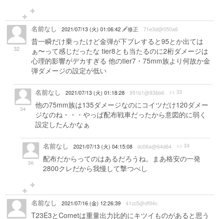
名前なし
2021/07/13 (火) 01:06:42
修正
71e3d@050a6
昔一瞬だけ乗ったけど金弾が下ブレすると95とか出ては
32
ぁ〜って感じだったな tier8とも当たるのに2桁ダメージは
心理的影響がデカすぎる 他のtier7・75mm族より何故か金
弾ダメージの設定が低い
名前なし
>> 32
2021/07/13 (火) 01:18:28
951b1@836b6
他の75mm族は135ダメージなのにコイツだけ120ダメー
34
ジなのね・・・やっぱ配布戦車だったから意図的に弱く
設定したんかなぁ
名前なし
>> 34
2021/07/13 (火) 04:15:08
dc06a@64d64
配布だからってのはあるだろうね。まあ格安の一発
36
2800クレだから我慢して撃つべし
名前なし
2021/07/16 (金) 12:26:39
41cc5@df94c
T23E3とCometは重量出力比的にキツイものがあると思う