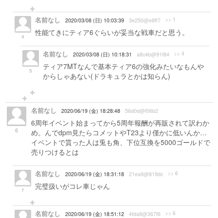
名前なし
>> 1
2020/03/08 (日) 10:03:39
3e250@e8ff7
性能てきにティア6ぐらいが妥当な戦車だと思う。
4
名前なし
>> 4
2020/03/08 (日) 10:18:31
a8c4b@91f84
ティア7MTなんで基本ティア6の強化みたいなもんや
5
からしゃあない(ドラキュラとかは知らん)
名前なし
2020/06/19 (金) 18:28:48
56d0d@f06b2
6周年イベント始まってから5周年報酬が再販されて訳わか
6
め。んでdpm見たらコメットやT23より僅かに低いんか…
イベントで貰った人は兎も角、下位互換を5000ゴールドで
売りつけるとは
名前なし
>> 6
2020/06/19 (金) 18:31:18
21ea9@819dc
完璧扱いがコレ車じゃん
7
名前なし
>> 6
2020/06/19 (金) 18:51:12
4fda8@367f6