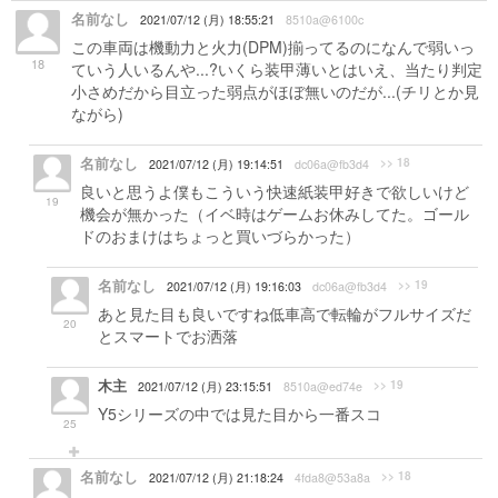
名前なし
2021/07/12 (月) 18:55:21
8510a@6100c
この車両は機動力と火力(DPM)揃ってるのになんで弱いっ
18
ていう人いるんや...?いくら装甲薄いとはいえ、当たり判定
小さめだから目立った弱点がほぼ無いのだが...(チリとか見
ながら)
名前なし
>> 18
2021/07/12 (月) 19:14:51
dc06a@fb3d4
良いと思うよ僕もこういう快速紙装甲好きで欲しいけど
19
機会が無かった（イベ時はゲームお休みしてた。ゴール
ドのおまけはちょっと買いづらかった）
名前なし
>> 19
2021/07/12 (月) 19:16:03
dc06a@fb3d4
あと見た目も良いですね低車高で転輪がフルサイズだ
20
とスマートでお洒落
木主
>> 19
2021/07/12 (月) 23:15:51
8510a@ed74e
Y5シリーズの中では見た目から一番スコ
25
名前なし
>> 18
2021/07/12 (月) 21:18:24
4fda8@53a8a