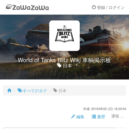
登録 / ログイン
World of Tanks Blitz Wiki 車輌掲示板
日本
すべてのタグ
日本
作成: 2019/09/22 (日) 16:20:04
通報 ...
編集
履歴