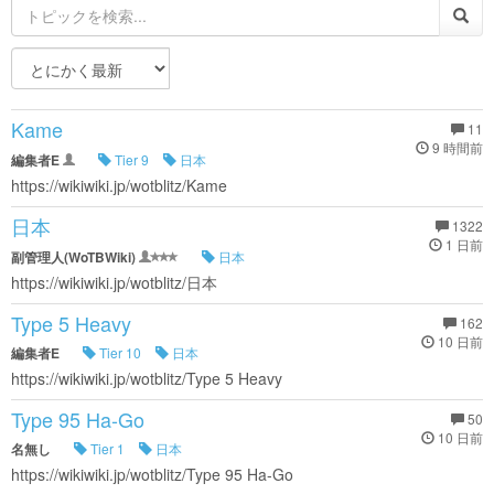
Kame
11
9 時間前
編集者E
Tier 9
日本
https://wikiwiki.jp/wotblitz/Kame
日本
1322
1 日前
副管理人(WoTBWiki)
日本
https://wikiwiki.jp/wotblitz/日本
Type 5 Heavy
162
10 日前
編集者E
Tier 10
日本
https://wikiwiki.jp/wotblitz/Type 5 Heavy
Type 95 Ha-Go
50
10 日前
名無し
Tier 1
日本
https://wikiwiki.jp/wotblitz/Type 95 Ha-Go