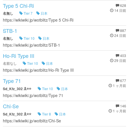
Type 5 Chi-Ri
628
14 日前
名無し
Tier 7
日本
https://wikiwiki.jp/wotblitz/Type 5 Chi-Ri
STB-1
887
24 日前
名無し
Tier 10
日本
https://wikiwiki.jp/wotblitz/STB-1
Ho-Ri Type III
403
29 日前
名前なし
Tier 10
日本
https://wikiwiki.jp/wotblitz/Ho-Ri Type III
Type 71
677
1 ヶ月前
Sd_Kfz_302
Tier 10
日本
https://wikiwiki.jp/wotblitz/Type 71
Chi-Se
146
1 ヶ月前
Sd_Kfz_302
Tier 8
日本
https://wikiwiki.jp/wotblitz/Chi-Se