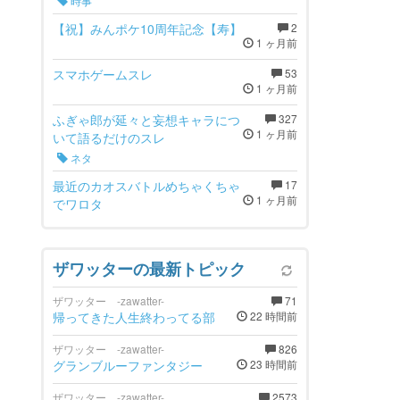
時事
【祝】みんポケ10周年記念【寿】
2
1 ヶ月前
スマホゲームスレ
53
1 ヶ月前
ふぎゃ郎が延々と妄想キャラにつ
327
1 ヶ月前
いて語るだけのスレ
ネタ
最近のカオスバトルめちゃくちゃ
17
1 ヶ月前
でワロタ
ザワッターの最新トピック
ザワッター -zawatter-
71
帰ってきた人生終わってる部
22 時間前
ザワッター -zawatter-
826
グランブルーファンタジー
23 時間前
ザワッター -zawatter-
2573