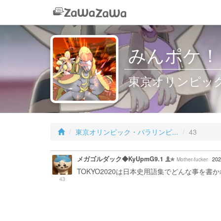
みんポケ！
東京オリンピック
東京オリンピック・パラリンピ...
43
メガゴルダック◆KyUpmG9.1
Mother-fucker
202
TOKYO2020は日本史用語集でどんな事を書
43