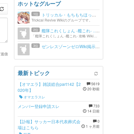
ホットなグループ
1位
トリッカル・もちもちほっぺ...
Trickcal Revive Wikiのグループです。
2位
艦隊これくしょん -艦これ- ...
「艦隊これくしょん -艦これ- 攻略 Wiki」の避難所です。
3位
ゼンレスゾーンゼロWiki掲示板
て送信
最新トピック
【オマエラ】雑談総合part142【2
5619
20 秒前
020年】
オマエラスレ
メンバー登録申請スレ
733
14 日前
【訃報】サッカー日本代表葬式会
0
1 ヶ月前
場はこちら