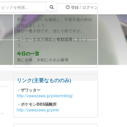
登録 / ログイン
☆お知らせ欄☆
手洗い、うがいを徹底し、不要不急の外出
は控えましょう。
命が一番大切です、当たり前ですが。
ユーザー非表示機能を
有効活用
しましょ
う。
今日の一言
鬼に金棒 大剣に小タル爆弾
リンク(主要なもののみ)
・ザワッター
http://zawazawa.jp/pokerinblog/
・ポケモンBBS隔離所
http://zawazawa.jp/pink/
..