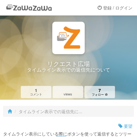
登録 / ログイン
リクエスト広場
タイムライン表示での返信先について
1
7
views
コメント
フォロー
タイムライン表示での返信先に...
要望
タイムライン表示にしている際にボタンを使って返信するとツリー