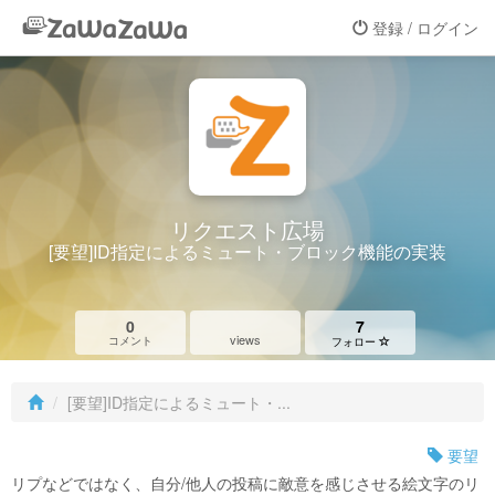
登録 / ログイン
リクエスト広場
[要望]ID指定によるミュート・ブロック機能の実装
0
7
views
コメント
フォロー
[要望]ID指定によるミュート・...
要望
リプなどではなく、自分/他人の投稿に敵意を感じさせる絵文字のリ