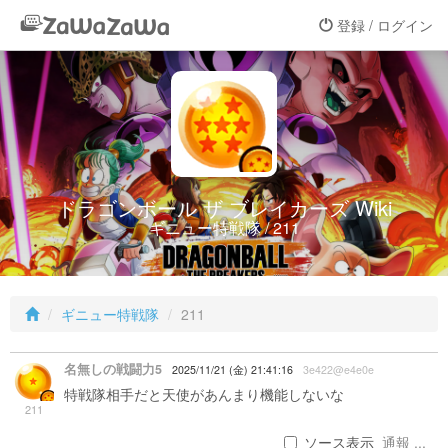
登録 / ログイン
ドラゴンボール ザ ブレイカーズ Wiki
ギニュー特戦隊 / 211
ギニュー特戦隊
211
名無しの戦闘力5
2025/11/21 (金) 21:41:16
3e422@e4e0e
特戦隊相手だと天使があんまり機能しないな
211
ソース表示
通報 ...