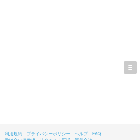
togg
navi
利用規約
プライバシーポリシー
ヘルプ
FAQ
助け合い掲示板
リクエスト広場
運営会社