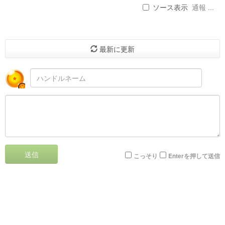
ソース表示
通報 ...
最新に更新
送信
こっそり
Enterを押して送信