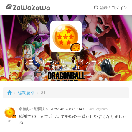
登録 / ログイン
ドラゴンボール ザ ブレイカーズ Wiki
強靭魔壁 / 31
強靭魔壁
31
名無しの戦闘力5
2025/04/16 (水) 10:14:16
a219d@5af56
感謝で90ｍまで近づいて発動条件満たしやすくなりました
31
ね