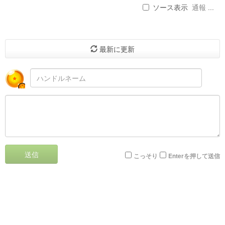
ソース表示
通報 ...
最新に更新
送信
こっそり
Enterを押して送信