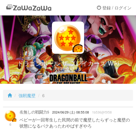
登録 / ログイン
ドラゴンボール ザ ブレイカーズ Wiki
強靭魔壁 / 6
強靭魔壁
6
名無しの戦闘力5
2024/06/29 (土) 08:55:08
1b536@f5f58
ベビーが一回寄生した民間の前で魔壁したらずっと魔壁の
6
状態になるバクあったわやばすぎやろ