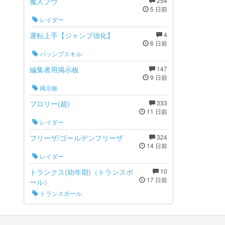
魔人ブウ
254
5 日前
レイダー
運転上手【ジャンプ強化】
4
6 日前
パッシブスキル
編集者用掲示板
147
9 日前
掲示板
ブロリー(超)
333
11 日前
レイダー
フリーザ/ゴールデンフリーザ
324
14 日前
レイダー
トランクス(幼年期)（トランスボ
10
17 日前
ール）
トランスボール