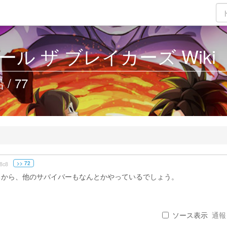
ル ザ ブレイカーズ Wiki
 77
>> 72
8c8
るから、他のサバイバーもなんとかやっているでしょう。
ソース表示
通報 .