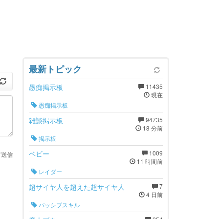
最新トピック
愚痴掲示板
11435
現在
愚痴掲示板
雑談掲示板
94735
18 分前
掲示板
ベビー
1009
て送信
11 時間前
レイダー
超サイヤ人を超えた超サイヤ人
7
4 日前
パッシブスキル