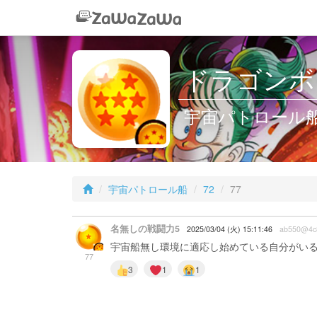
ドラゴンボー
宇宙パトロール船 /
宇宙パトロール船
72
77
名無しの戦闘力5
2025/03/04 (火) 15:11:46
ab550@4c
宇宙船無し環境に適応し始めている自分がい
77
3
1
1