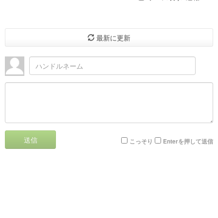
最新に更新
送信
こっそり
Enterを押して送信