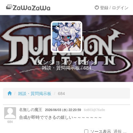
登録 / ログイン
ダンジョンウィズイン
雑談・質問掲示板 / 684
雑談・質問掲示板
684
名無しの魔王
2026/06/03 (水) 22:20:59
6d803@76a9e
合成が即時でできるの嬉しい～～～～～～～
684
ソース表示
通報 ...