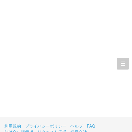
togg
navi
利用規約
プライバシーポリシー
ヘルプ
FAQ
助け合い掲示板
リクエスト広場
運営会社