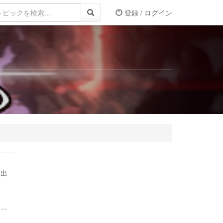
登録 / ログイン
に出
..