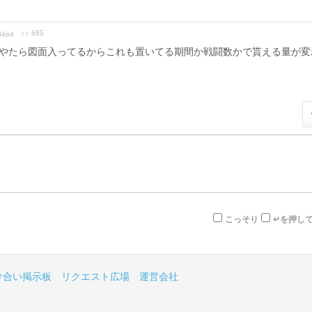
>> 695
34e4
がやたら図面入ってるからこれも置いてる期間か戦闘数かで貰える量が変
こっそり
↵を押し
け合い掲示板
リクエスト広場
運営会社