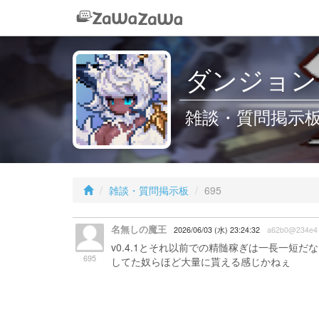
ダンジョン
雑談・質問掲示板 /
雑談・質問掲示板
695
名無しの魔王
2026/06/03 (水) 23:24:32
a62b0@234e4
v0.4.1とそれ以前での精髄稼ぎは一長一短
695
してた奴らほど大量に貰える感じかねぇ