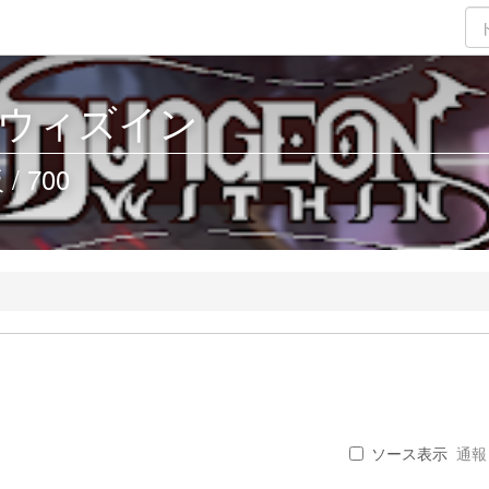
ウィズイン
 700
ソース表示
通報 .