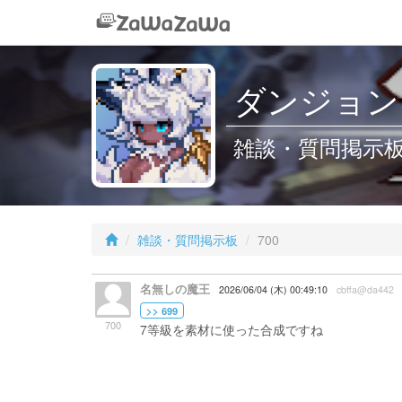
ダンジョン
雑談・質問掲示板 /
雑談・質問掲示板
700
名無しの魔王
2026/06/04 (木) 00:49:10
cbffa@da442
>> 699
700
7等級を素材に使った合成ですね