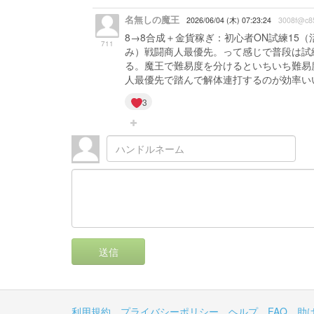
名無しの魔王
2026/06/04 (木) 07:23:24
3008f@c8
8→8合成＋金貨稼ぎ：初心者ON試練15（
711
み）戦闘商人最優先。って感じで普段は試練
る。魔王で難易度を分けるといちいち難易度
人最優先で踏んで解体連打するのが効率い
3
送信
利用規約
プライバシーポリシー
ヘルプ
FAQ
助