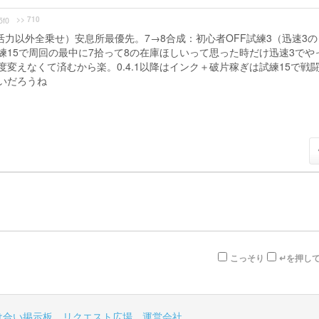
>> 710
5f0
活力以外全乗せ）安息所最優先。7→8合成：初心者OFF試練3（迅速3の
15で周回の最中に7拾って8の在庫ほしいって思った時だけ迅速3でや
変えなくて済むから楽。0.4.1以降はインク＋破片稼ぎは試練15で戦
いだろうね
こっそり
↵を押し
け合い掲示板
リクエスト広場
運営会社