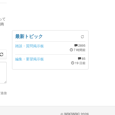
って
闘商
最新トピック
雑談・質問掲示板
2895
7 時間前
編集・要望掲示板
85
19 日前
て送信
© WIKIWIKI 2026