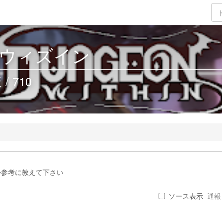
ウィズイン
 710
か参考に教えて下さい
ソース表示
通報 .