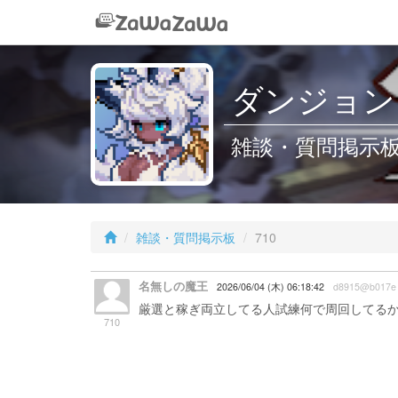
ダンジョン
雑談・質問掲示板 /
雑談・質問掲示板
710
名無しの魔王
2026/06/04 (木) 06:18:42
d8915@b017e
厳選と稼ぎ両立してる人試練何で周回してる
710