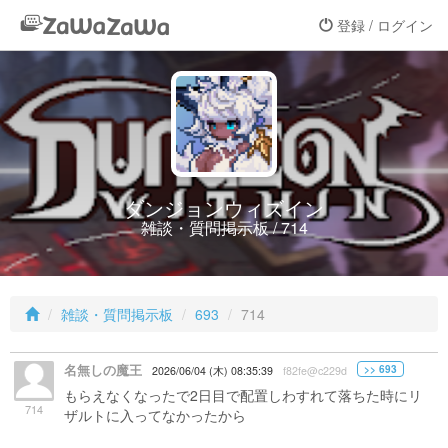
登録 / ログイン
ダンジョンウィズイン
雑談・質問掲示板 / 714
雑談・質問掲示板
693
714
名無しの魔王
>> 693
2026/06/04 (木) 08:35:39
f82fe@c229d
もらえなくなったで2日目で配置しわすれて落ちた時にリ
714
ザルトに入ってなかったから