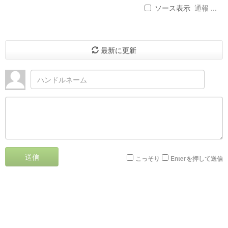
ソース表示
通報 ...
最新に更新
送信
こっそり
Enterを押して送信