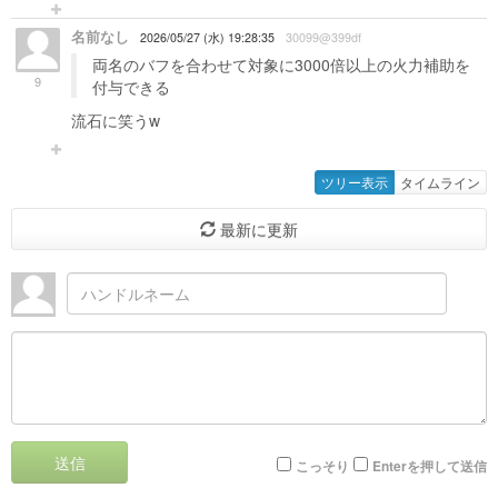
名前なし
2026/05/27 (水) 19:28:35
30099@399df
両名のバフを合わせて対象に3000倍以上の火力補助を
9
付与できる
流石に笑うw
ツリー表示
タイムライン
最新に更新
送信
こっそり
Enterを押して送信