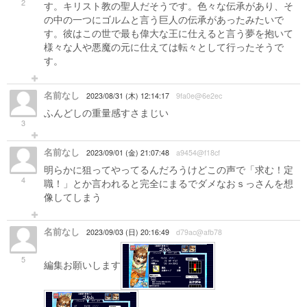
2
す。キリスト教の聖人だそうです。色々な伝承があり、そ
の中の一つにゴルムと言う巨人の伝承があったみたいで
す。彼はこの世で最も偉大な王に仕えると言う夢を抱いて
様々な人や悪魔の元に仕えては転々として行ったそうで
す。
名前なし
2023/08/31 (木) 12:14:17
9fa0e@6e2ec
ふんどしの重量感すさまじい
3
名前なし
2023/09/01 (金) 21:07:48
a9454@f18cf
明らかに狙ってやってるんだろうけどこの声で「求む！定
4
職！」とか言われると完全にまるでダメなおｓっさんを想
像してしまう
名前なし
2023/09/03 (日) 20:16:49
d79ac@afb78
5
編集お願いします