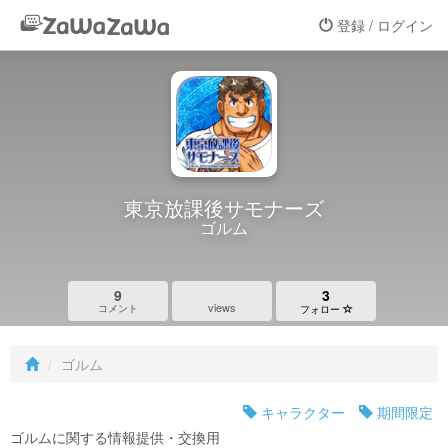
登録 / ログイン
東京放課後サモナーズ
ゴルム
9
3
views
コメント
フォロー
ゴルム
キャラクター
期間限定
ゴルムに関する情報提供・交換用