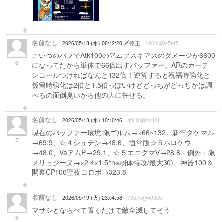
名前なし
2026/05/13 (水) 08:12:20
修正
1d64c@e5fd5
こいつのバフでAtk100のアムブスキアスのダメージが6600
6
になってたから単体で66倍出すバッファー。ARのカーテ
ンコールつければなんと132倍！逆算すると祝福時強化と
係留時強化は2倍と1.5倍っぽいけどどっちがどっちかは調
べるの面倒臭いから他の人に任せる。
名前なし
2026/05/13 (水) 10:10:46
af21b@4c10f
現在のバッファー環境:限ゴルム→×66~132、新年タケマル
7
→69.9、☆４シュテン→48.6、恒常版☆５ホロケウ
→48.0、VaアムP→29.1、☆５エニグマ∀→28.8 例外：限
メリュジーヌ→×2.4×1.5^n※弱体特攻/最大30)、神器100＆
開幕CP100聖夜コロポ→323.8
名前なし
2026/05/19 (火) 23:04:58
7357c@403bb
マサシとならべて置くだけで敵全滅してそう
8