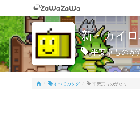
新・カイロパ
平安京ものが
すべてのタグ
平安京ものがたり