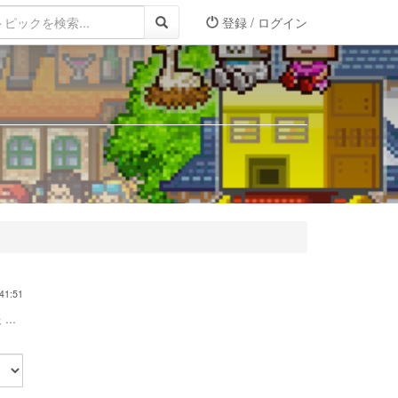
登録 / ログイン
41:51
...