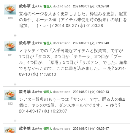
款冬華
dcc2461a56
2021/06/01 (火) 09:39:36
管理人
立地のページを大きく更新しました。枠組みを更新。配置
180
の条件、ボーナス値（アイテム未使用時の効果）の項目を
追加。 -- (・ω・)? 2014-08-27 (水) 01:00:28
款冬華
dcc2461a56
2021/06/01 (火) 09:39:40
管理人
メキシティでの「入手可能なアイテムと投資書」ですが、
181
1つ目が「タコス」2つ目が「テキーラ」3つ目が「プー
ル」4つ目が、「葉巻」5つ目が「サボテン」でした。編集
できなかったので、ここに書き込みました。 -- あ? 2014-
09-10 (水) 11:39:10
款冬華
dcc2461a56
2021/06/01 (火) 09:39:43
管理人
シアター辞典のもう一つは「サンバ」です。踊る人の像2
182
個に、ヤシの木2個、ダンスホールででます。 -- ゆう?
2014-09-17 (水) 16:29:07
款冬華
dcc2461a56
2021/06/01 (火) 09:39:47
管理人