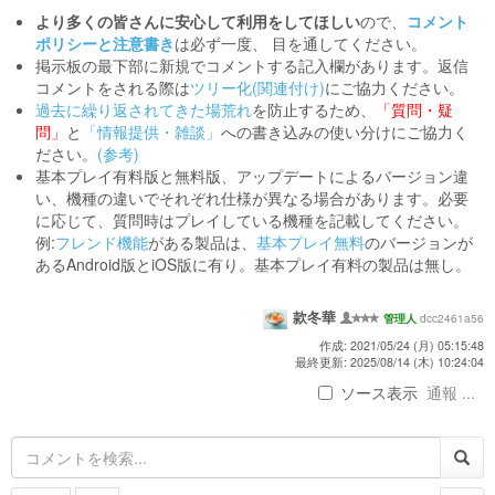
より多くの皆さんに安心して利用をしてほしい
ので、
コメント
ポリシーと注意書き
は必ず一度、 目を通してください。
掲示板の最下部に新規でコメントする記入欄があります。返信
コメントをされる際は
ツリー化(関連付け)
にご協力ください。
過去に繰り返されてきた場荒れ
を防止するため、
「質問・疑
問」
と
「情報提供・雑談」
への書き込みの使い分けにご協力く
ださい。
(参考)
基本プレイ有料版と無料版、アップデートによるバージョン違
い、機種の違いでそれぞれ仕様が異なる場合があります。必要
に応じて、質問時はプレイしている機種を記載してください。
例:
フレンド機能
がある製品は、
基本プレイ無料
のバージョンが
あるAndroid版とiOS版に有り。基本プレイ有料の製品は無し。
款冬華
dcc2461a56
管理人
作成: 2021/05/24 (月) 05:15:48
最終更新: 2025/08/14 (木) 10:24:04
ソース表示
通報 ...