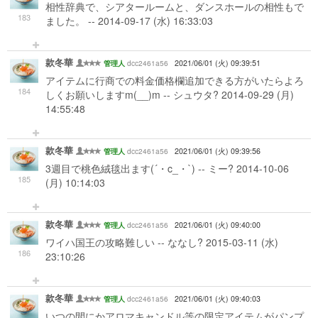
相性辞典で、シアタールームと、ダンスホールの相性もで
183
ました。 -- 2014-09-17 (水) 16:33:03
款冬華
dcc2461a56
2021/06/01 (火) 09:39:51
管理人
アイテムに行商での料金価格欄追加できる方がいたらよろ
184
しくお願いしますm(__)m -- シュウタ? 2014-09-29 (月)
14:55:48
款冬華
dcc2461a56
2021/06/01 (火) 09:39:56
管理人
3週目で桃色絨毯出ます(´・c_・`) -- ミー? 2014-10-06
185
(月) 10:14:03
款冬華
dcc2461a56
2021/06/01 (火) 09:40:00
管理人
ワイハ国王の攻略難しい -- ななし? 2015-03-11 (水)
186
23:10:26
款冬華
dcc2461a56
2021/06/01 (火) 09:40:03
管理人
いつの間にかアロマキャンドル等の限定アイテムがパンプ