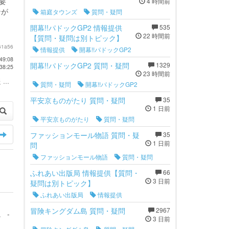
要
4 時間前
ンが
箱庭タウンズ
質問・疑問
開幕!!パドックGP2 情報提供
535
22 時間前
【質問・疑問は別トピック】
61a56
情報提供
開幕!!パドックGP2
49:08
開幕!!パドックGP2 質問・疑問
1329
38:25
23 時間前
...
質問・疑問
開幕!!パドックGP2
平安京ものがたり 質問・疑問
35
1 日前
平安京ものがたり
質問・疑問
ファッションモール物語 質問・疑
35
1 日前
問
ファッションモール物語
質問・疑問
ふれあい出版局 情報提供【質問・
66
3 日前
疑問は別トピック】
ふれあい出版局
情報提供
冒険キングダム島 質問・疑問
2967
 -
3 日前