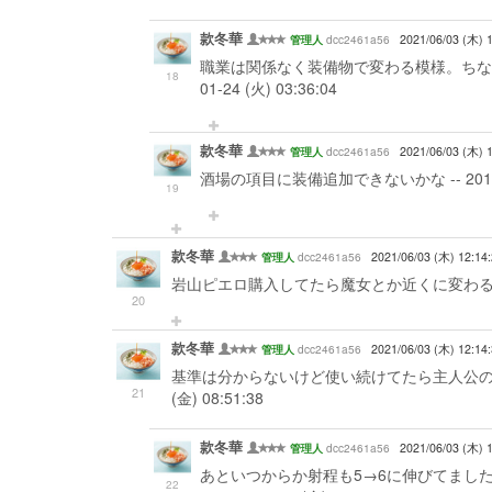
款冬華
dcc2461a56
2021/06/03 (木) 
管理人
職業は関係なく装備物で変わる模様。ちなみ
18
01-24 (火) 03:36:04
款冬華
dcc2461a56
2021/06/03 (木) 
管理人
酒場の項目に装備追加できないかな -- 2017-01-
19
款冬華
dcc2461a56
2021/06/03 (木) 12:14
管理人
岩山ピエロ購入してたら魔女とか近くに変わるのではないだ
20
款冬華
dcc2461a56
2021/06/03 (木) 12:14
管理人
基準は分からないけど使い続けてたら主人公の範囲魔
21
(金) 08:51:38
款冬華
dcc2461a56
2021/06/03 (木) 
管理人
あといつからか射程も5→6に伸びてました
22