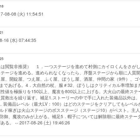
:18
08 (火) 11:54:51
:21
-16 (水) 07:44:35
:25
には閲覧非推奨） １．一つステージを進めて村側にカイロくんをさが
ステージを進める。進められなくなったら、序盤ステージから順に人質
屋、開錠屋、つえ屋、ふく屋、ぼうし屋、酒屋、仲間の家（9件）、ゴ
Vまであげる。4．大自然の杖、服＃32、ぼうしはクリティカル率増加ま
性値を極振りを150以上、魔攻を800以上に上げる。大火山の最終ステ
質救出を繰り返す。補足1.ストーリーの中で手に入れた装備品以外は
．装備品レベル（最大LV：100）はどのステージをクリアしてもレベル
ールド稼ぎは火山ステージのボスステージ（ステージ10）がベスト。主
P、防御、魔攻のみが上がる。補足5．帽子については解除順に最終ステー
2017-08-26 (土) 19:46:26