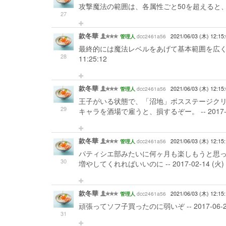
攻撃魔法の範囲は、各属性ごと50を超えると、
27
款冬華
dcc2461a56
2021/06/03 (木) 12:15
管理人
最終的には魔法レベルをあげて基本範囲を広くし、連
28
11:25:12
款冬華
dcc2461a56
2021/06/03 (木) 12:15
管理人
王子がいる状態で、「沼地」ボスステージクリ
29
キャラを酒場で雇うと、損するぞー。 -- 2017-02-1
款冬華
dcc2461a56
2021/06/03 (木) 12:15
管理人
パティシエ部みたいに何ヶ月も楽しもうと思
30
増やしてくれればいいのに -- 2017-02-14 (火) 1
款冬華
dcc2461a56
2021/06/03 (木) 12:15
管理人
頑張ってソフ子買ったのに弱いぞ -- 2017-06-24 (
31