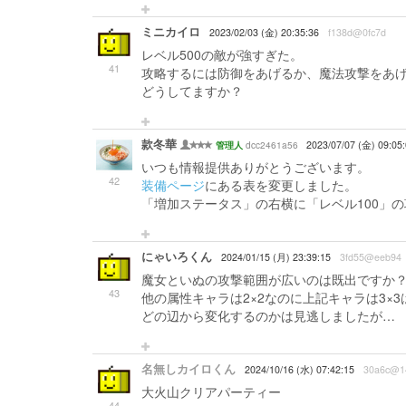
ミニカイロ
2023/02/03 (金) 20:35:36
f138d@0fc7d
レベル500の敵が強すぎた。
41
攻略するには防御をあげるか、魔法攻撃をあ
どうしてますか？
款冬華
dcc2461a56
2023/07/07 (金) 09:05
管理人
いつも情報提供ありがとうございます。
42
装備ページ
にある表を変更しました。
「増加ステータス」の右横に「レベル100」
にゃいろくん
2024/01/15 (月) 23:39:15
3fd55@eeb94
魔女といぬの攻撃範囲が広いのは既出ですか
43
他の属性キャラは2×2なのに上記キャラは3×
どの辺から変化するのかは見逃しましたが…
名無しカイロくん
2024/10/16 (水) 07:42:15
30a6c@1
大火山クリアパーティー
44