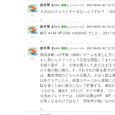
款冬華
dcc2461a56
2021/06/03 (木) 12:15
管理人
大火山のクエストデータないんですか？ -- 2017-08-
32
款冬華
dcc2461a56
2021/06/03 (木) 12:15
管理人
帽子 #146 HP+540 120300G でした -- 2017-08
33
款冬華
dcc2461a56
2021/06/03 (木) 12:15
管理人
我流攻略への手順（純粋にゲームを楽しむ方
34
もし居たらクリックして広告を閲覧してまた
を繰り返す。２．土地を購入したあとはまほう
ルド屋の順に購入。3．それぞれの家を最大L
は、魔攻増加のどちらかを購入。まほう屋は属
以外クリアしたら、終盤ステージから逆順に人
駄を省くために購入しないで貯蓄する。補足2
つ上がる。補足3．LV上げ、ダイヤ稼ぎ、ゴ
を含めプレイヤーは、LV201以降はHP、M
が高くなるわけではなく、増加率が低いものがある。 -- 