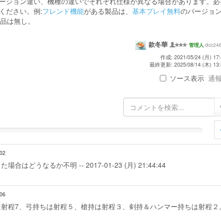
ージョン違い、機種の違いでそれぞれ仕様が異なる場合があります。必
ください。例:
フレンド機能
がある製品は、
基本プレイ無料
のバージョ
製品は無し。
款冬華
dcc24
管理人
作成: 2021/05/24 (月) 17:
最終更新: 2025/08/14 (木) 13:
ソース表示
通報 
:02
なるか不明 -- 2017-01-23 (月) 21:44:44
:06
射程7、弓持ちは射程５、槍持は射程３、剣持＆ハンマー持ちは射程２。