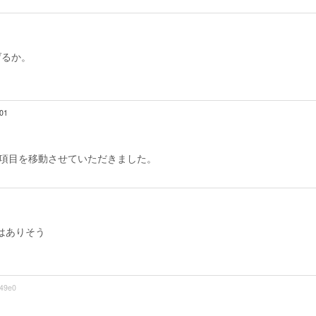
げるか。
:01
の項目を移動させていただきました。
？
3はありそう
49e0