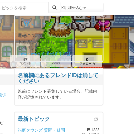
登録 / ログイン
トピックをWIKIWIKIに埋め込む
【
Wikiトップページ
】
通報について
不適切なコメントはzawazawa内から通報
を利用してください。
zawazawaから通報するには
47
0
views
コメント
フォロー
名前欄にあるフレンドIDは消して
ください
以前にフレンド募集している場合、記載内
提供
容が記憶されています。
。
最新トピック
だ
箱庭タウンズ 質問・疑問
1223