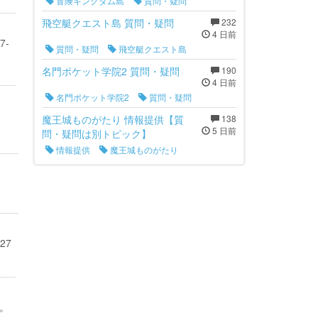
冒険キングダム島
質問・疑問
飛空艇クエスト島 質問・疑問
232
4 日前
7-
質問・疑問
飛空艇クエスト島
名門ポケット学院2 質問・疑問
190
4 日前
名門ポケット学院2
質問・疑問
魔王城ものがたり 情報提供【質
138
5 日前
問・疑問は別トピック】
情報提供
魔王城ものがたり
27
。