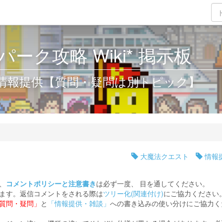
ーク攻略 Wiki* 掲示板
 情報提供【質問・疑問は別トピック】
大魔法クエスト
情報
、
コメントポリシーと注意書き
は必ず一度、 目を通してください。
ます。返信コメントをされる際は
ツリー化(関連付け)
にご協力ください
質問・疑問」
と
「情報提供・雑談」
への書き込みの使い分けにご協力く