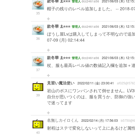
款冬華
dcc2461a56
2021/06/03 (木) 12:15
管理人
帽子の残りのレベル追加しました。 -- 2018-07-09 
35
款冬華
dcc2461a56
2021/06/03 (木) 12:15
管理人
ぼうし屋Lvは購入してしまって不明なので追加お
36
07-09 (月) 02:14:44
款冬華
dcc2461a56
2021/06/03 (木) 12:15
管理人
杖、服も最高レベル値の数値記入欄を追加＋達成したもの
37
見習い魔法使い
2022/02/11 (金) 23:00:41
af025@576
岩山のボスにワンパンされて倒せません。LV
39
自分が思いつくのは、服を買うか、防御の強い
で迷ってます
名無しカイロくん
2022/02/14 (月) 17:56:03
b5750@6
射程はステで変化しないって上にあるけど属性
40