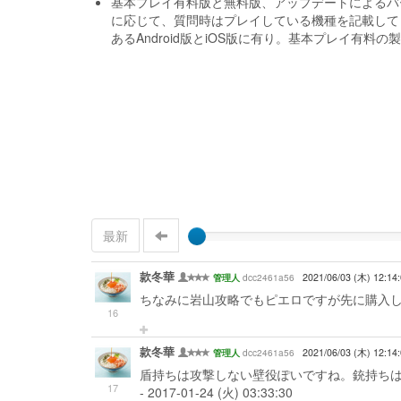
基本プレイ有料版と無料版、アップデートによるバ
に応じて、質問時はプレイしている機種を記載して
あるAndroid版とiOS版に有り。基本プレイ有料の
最新
款冬華
dcc2461a56
2021/06/03 (木) 12:14
管理人
ちなみに岩山攻略でもピエロですが先に購入した場合はどう
16
款冬華
dcc2461a56
2021/06/03 (木) 12:14
管理人
盾持ちは攻撃しない壁役ぽいですね。銃持ちは
17
- 2017-01-24 (火) 03:33:30