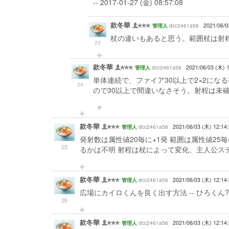
-- 2017-01-27 (金) 08:57:08
款冬華
dcc2461a56
2021/06/0
管理人
杖の違いもあると思う。範囲杖は射程が1減ります
23
款冬華
dcc2461a56
2021/06/03 (木) 
管理人
単体連続で、ファイア30以上で2×2にな
24
ので30以上で間違いなさそう。射程は未確認。 -- 2
款冬華
dcc2461a56
2021/06/03 (木) 12:14
管理人
発射数は属性値20毎に+1発 範囲は属性値25
25
るかは不明 射程は杖によって変化、主人公ステでは変化しな
款冬華
dcc2461a56
2021/06/03 (木) 12:14
管理人
広場にカイロくんを良く出す方法 -- ひろくん? 2017-
26
款冬華
dcc2461a56
2021/06/03 (木) 12:14
管理人