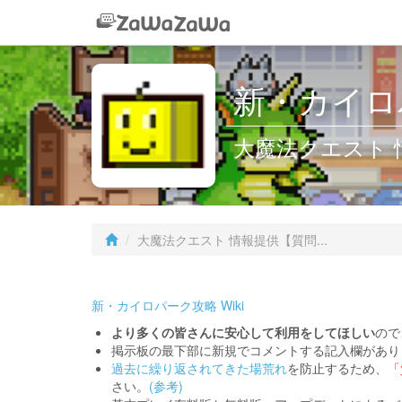
新・カイロパ
大魔法クエスト
大魔法クエスト 情報提供【質問...
新・カイロパーク攻略 Wiki
より多くの皆さんに安心して利用をしてほしい
ので
掲示板の最下部に新規でコメントする記入欄があり
過去に繰り返されてきた場荒れ
を防止するため、
「
さい。
(参考)