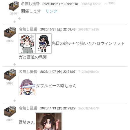
名無し提督
>> 3995
2025/10/25 (土) 20:02:40
29688@1e23b
開催します
リンク
3996
名無し提督
2025/10/31 (金) 22:08:48
29688@1e23b
3997
先日の絵チャで描いたハロウィンサラト
ガと普通の鳥海
名無し提督
2025/11/07 (金) 22:54:07
7120b@6bb0c
3998
ダブルピース曙ちゃん
名無し提督
2025/11/13 (木) 22:23:29
3abb8@dc079
3999
野埼さん