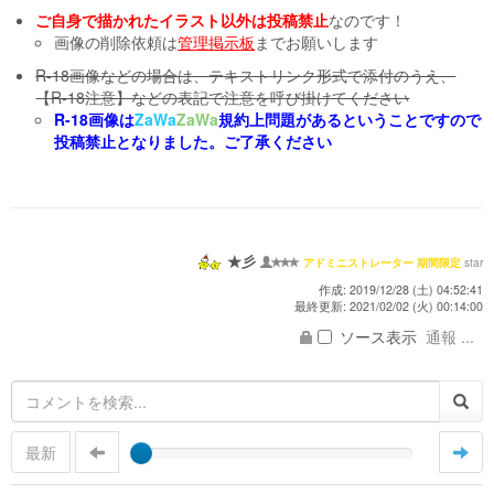
ご自身で描かれたイラスト以外は投稿禁止
なのです！
画像の削除依頼は
管理掲示板
までお願いします
R-18画像などの場合は、テキストリンク形式で添付のうえ、
【R-18注意】などの表記で注意を呼び掛けてください
R-18画像は
ZaWa
ZaWa
規約上問題があるということですので
投稿禁止となりました。ご了承ください
★彡
star
アドミニストレーター 期間限定
作成: 2019/12/28 (土) 04:52:41
最終更新: 2021/02/02 (火) 00:14:00
ソース表示
通報 ...
最新