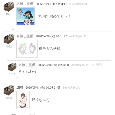
名無し提督
2026/04/26 (日) 11:28:17
29688@1e23b
4021
13周年おめでとう！！
名無し提督
2026/04/28 (火) 00:01:27
a2639@2c3f1
4022
樫モガの妖精
名無し提督
>> 4022
2026/04/30 (木) 03:25:08
4dca0@4e026
きゃわわっ
4024
珈琲
2026/05/01 (金) 00:05:51
8eef8@30c7b
4025
野埼ちゃん