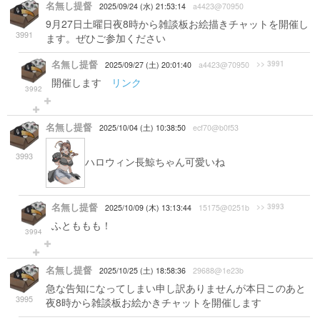
名無し提督
2025/09/24 (水) 21:53:14
a4423@70950
9月27日土曜日夜8時から雑談板お絵描きチャットを開催し
3991
ます。ぜひご参加ください
名無し提督
>> 3991
2025/09/27 (土) 20:01:40
a4423@70950
開催します
リンク
3992
名無し提督
2025/10/04 (土) 10:38:50
ecf70@b0f53
3993
ハロウィン長鯨ちゃん可愛いね
名無し提督
>> 3993
2025/10/09 (木) 13:13:44
15175@0251b
ふとももも！
3994
名無し提督
2025/10/25 (土) 18:58:36
29688@1e23b
急な告知になってしまい申し訳ありませんが本日このあと
3995
夜8時から雑談板お絵かきチャットを開催します