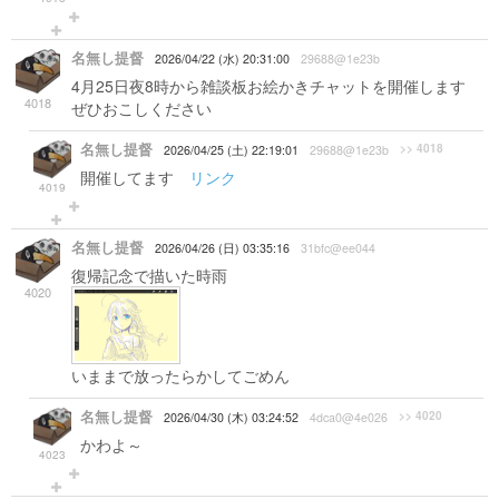
名無し提督
2026/04/22 (水) 20:31:00
29688@1e23b
4月25日夜8時から雑談板お絵かきチャットを開催します
4018
ぜひおこしください
名無し提督
>> 4018
2026/04/25 (土) 22:19:01
29688@1e23b
開催してます
リンク
4019
名無し提督
2026/04/26 (日) 03:35:16
31bfc@ee044
復帰記念で描いた時雨
4020
いままで放ったらかしてごめん
名無し提督
>> 4020
2026/04/30 (木) 03:24:52
4dca0@4e026
かわよ～
4023