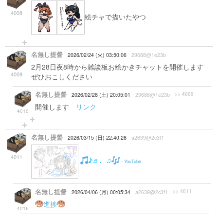
4008
絵チャで描いたやつ
名無し提督
2026/02/24 (火) 03:50:06
29688@1e23b
2月28日夜8時から雑談板お絵かきチャットを開催します
4009
ぜひおこしください
名無し提督
>> 4009
2026/02/28 (土) 20:05:01
29688@1e23b
開催します
リンク
4010
名無し提督
2026/03/15 (日) 22:40:26
a2639@2c3f1
4011
♪♬♩♫
- YouTube
名無し提督
>> 4011
2026/04/06 (月) 00:05:34
a2639@2c3f1
進捗
4016