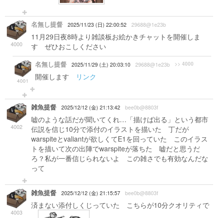
名無し提督
2025/11/23 (日) 22:00:52
29688@1e23b
11月29日夜8時より雑談板お絵かきチャットを開催しま
4000
す ぜひおこしください
名無し提督
>> 4000
2025/11/29 (土) 20:03:10
29688@1e23b
開催します
リンク
4001
雑魚提督
2025/12/12 (金) 21:13:42
bee0b@8803f
嘘のような話だが聞いてくれ…「描けば出る」という都市
4002
伝説を信じ10分で添付のイラストを描いた 丁だが
warspiteとvaliantが欲しくてE1を回っていた このイラス
トを描いて次の出陣でwarspiteが落ちた 嘘だと思うだ
ろ？私が一番信じられないよ この雑さでも有効なんだな
って
雑魚提督
2025/12/12 (金) 21:15:57
bee0b@8803f
済まない添付しくじっていた こちらが10分クオリティで
4003