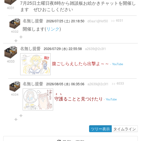
7月25日土曜日夜8時から雑談板お絵かきチャットを開催し
4031
ます ぜひおこしください
名無し提督
>> 4031
2026/07/25 (土) 20:18:50
d0aa1@fef50
開催します(
リンク
)
4032
名無し提督
2026/07/29 (水) 22:55:58
a2639@2c3f1
4033
腹ごしらえしたら出撃よ～～
- YouTube
名無し提督
>> 4033
2026/08/05 (水) 06:35:06
a2639@2c3f1
4034
まも
守護
ることと見つけたり
- YouTube
ツリー表示
タイムライン