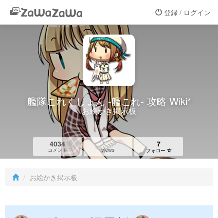
登録 / ログイン
艦隊これくしょん -艦これ- 攻略 Wiki*
お絵かき掲示板
4034
7
views
コメント
フォロー
お絵かき掲示板