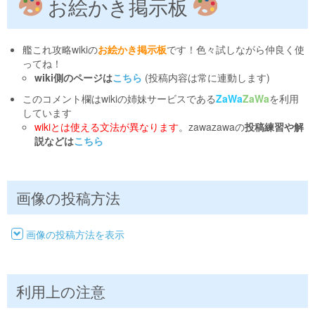
お絵かき掲示板
艦これ攻略wikiの
お絵かき掲示板
です！色々試しながら仲良く使
ってね！
wiki側のページは
こちら
(投稿内容は常に連動します)
このコメント欄はwikiの姉妹サービスである
ZaWa
ZaWa
を利用
しています
wikiとは使える文法が異なります
。zawazawaの
投稿練習や解
説などは
こちら
画像の投稿方法
画像の投稿方法を表示
利用上の注意