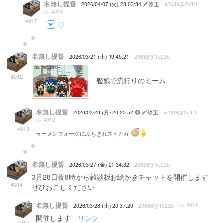
名無し提督
2026/04/07 (火) 23:03:34
修正
a2639@2c3f1
>> 4016
4017
♡
名無し提督
2026/03/21 (土) 19:45:21
29688@1e23b
4012
艦娘で流行りのミーム
名無し提督
2026/03/23 (月) 20:23:52
修正
a2639@2c3f1
>> 4012
4013
ラーメンフォークにぶちぎれズイカガ
名無し提督
2026/03/27 (金) 21:34:32
29688@1e23b
3月28日夜8時から雑談板お絵かきチャットを開催します
4014
ぜひおこしください
名無し提督
>> 4014
2026/03/28 (土) 20:37:20
29688@1e23b
開催します
リンク
4015