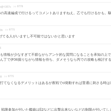
>> 9778
b@1357c
5の高速編成で行けるってコメントありますねえ。乙でも行けるかも。
>> 9775
0b
げてる人がいますし不可能ではないかと思います
5
も情報が少なすぎて不躾ながらアンケ的な質問になることを承知の上で
ん丁で伊36掘りながら情報を待ち、ダメそうなら丙での攻略も検討す
>> 9775
38
打てなくなるデメリットはあるが夜戦でci発動すれば普通に刺さる時は
、戦隊参加が付いた艦娘はE2などに出撃出来ないなどの制限が付いてし