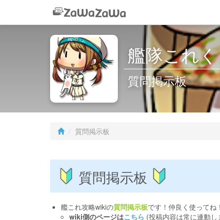
艦隊これくしょ
質問掲示板
質問掲示板
質問掲示板
艦これ攻略wikiの
質問掲示板
です！仲良く使ってね
wiki側のページは
こちら
(投稿内容は常に連動し