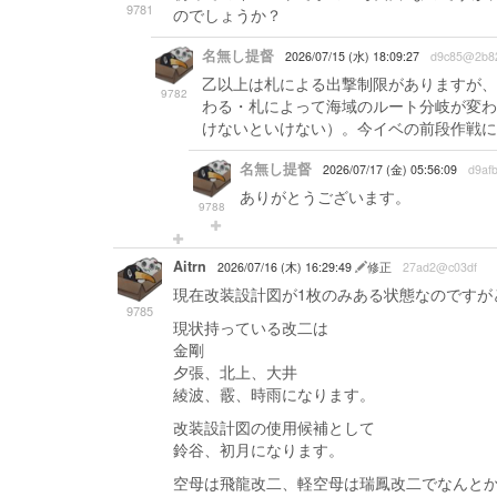
9781
のでしょうか？
名無し提督
2026/07/15 (水) 18:09:27
d9c85@2b8
乙以上は札による出撃制限がありますが、
9782
わる・札によって海域のルート分岐が変わ
けないといけない）。今イベの前段作戦に
名無し提督
2026/07/17 (金) 05:56:09
d9af
ありがとうございます。
9788
Aitrn
2026/07/16 (木) 16:29:49
修正
27ad2@c03df
現在改装設計図が1枚のみある状態なのですが
9785
現状持っている改二は
金剛
夕張、北上、大井
綾波、霰、時雨になります。
改装設計図の使用候補として
鈴谷、初月になります。
空母は飛龍改二、軽空母は瑞鳳改二でなんと