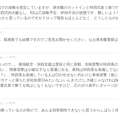
作戦での攻略を想定していますが、潜水艦のカットインと特四式改１個で
四式内火艇なし、E2は乙攻略予定、伊36不在の状態です。難しいよう
やそうかと思っているのですがドロップ報告もほとんどなく、どうしたもの
75
。肌感覚でも結構ですのでご意見お聞かせください。なお潜水艦電探は
>> 9775
25
いので…。基地航空・決戦支援は普段と同じ挙動、先制雷撃が特四系の
み）、閉幕雷撃は小破以下なら普通に出る、夜戦は特四系を装備してな
ね？）、特四系を装備している人はCIが出せない代わりに単発攻撃（仮
がガクっと落ちた劣化魚雷CIみたいなふいんき/ただし大破じゃなければ
I運次第で勝てる気はしなくもないですけど。乙のボス相手にダメージ
>> 9775
7c
備整っている人が殆どで、あんま回答期待できないと思うからしばらく