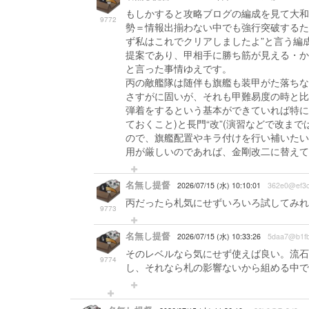
もしかすると攻略ブログの編成を見て大和
9772
勢＝情報出揃わない中でも強行突破するた
ず私はこれでクリアしましたよ”と言う編
提案であり、甲相手に勝ち筋が見える・か
と言った事情ゆえです。
丙の敵艦隊は随伴も旗艦も装甲がた落ちな
さすがに固いが、それも甲難易度の時と比
弾着をするという基本ができていれば特に
ておくこと)と長門“改”(演習などで改
ので、旗艦配置やキラ付けを行い補いたい
用が厳しいのであれば、金剛改二に替えて
名無し提督
2026/07/15 (水) 10:10:01
362e0@ef3
丙だったら札気にせずいろいろ試してみれ
9773
名無し提督
2026/07/15 (水) 10:33:26
5daa7@b1f
そのレベルなら気にせず使えば良い。流石
9774
し、それなら札の影響ないから組める中で