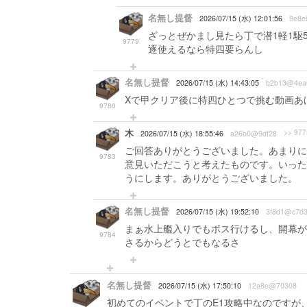
名無し提督
2026/07/15 (水) 12:01:56
9e8e
ざっとぜかまし見たら丁で潜1軽1駆
9779
逐使えるなら特四要らんし
名無し提督
2026/07/15 (水) 14:43:05
b2b13@4ea
Xで甲クリア後に特四ひとつで挑む動画あ
9780
木
>> 977
2026/07/15 (水) 18:55:46
a26b0@9df28
ご回答ありがとうございました。あまりに
9783
意見いただこうと考えたものです。いった
うにします。ありがとうございました。
名無し提督
2026/07/15 (水) 19:52:10
3f8d1@c7d
まぁ水上艦入りでもボス行けるし、開幕が
9784
さるからどうとでもなるさ
名無し提督
2026/07/15 (水) 17:50:10
12a8e@70308
初めてのイベントで丁のE1攻略中なのですが