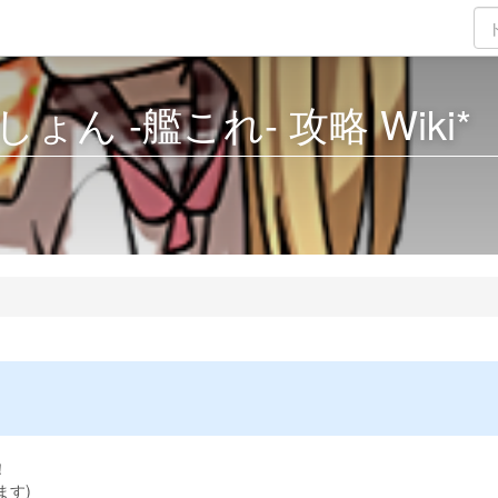
ん -艦これ- 攻略 Wiki*
！
ます)