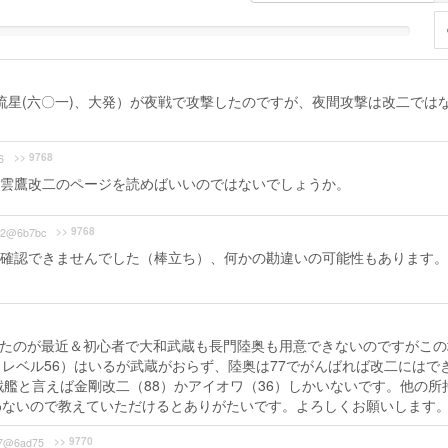
、流星(六〇一)、大発）が夜戦で攻撃したのですが、夜間攻撃は改二では
>> 9768
6
雲鷹改二のページを読めばいいのではないでしょうか。
>> 9768
12@6b7bc
確認できませんでした（棒立ち）、何かの勘違いの可能性もあります。
したのが最近＆初心者で大和武蔵も長門陸奥も用意できないのですがこの
レベル56）はいるが武蔵がおらず、陸奥は77でがんばれば改二にはで
戦艦と言えば金剛改二（88）かアイオワ（36）しかいないです。他の所
わないので教えていただけるとありがたいです。よろしくお願いします
>> 9770
e7@6ad75