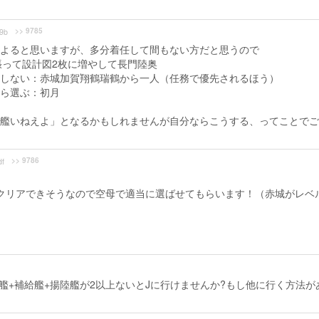
>> 9785
9b
よると思いますが、多分着任して間もない方だと思うので
って設計図2枚に増やして長門陸奥
しない：赤城加賀翔鶴瑞鶴から一人（任務で優先されるほう）
ら選ぶ：初月
艦いねえよ」となるかもしれませんが自分ならこうする、ってことでご
>> 9786
f
もクリアできそうなので空母で適当に選ばせてもらいます！（赤城がレベ
母艦+補給艦+揚陸艦が2以上ないとJに行けませんか?もし他に行く方法が