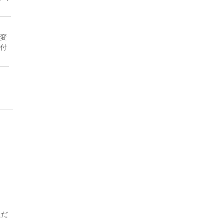
変
付
ただ