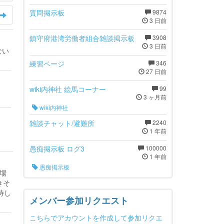
質問掲示板
9874
3 日前
鎮守府港湾労働者組合雑談掲示板
3908
3 日前
ない
練習ページ
346
27 日前
wiki内神社 絵馬コーナー
99
3 ヶ月前
wiki内神社
雑談チャット/避難所
2240
1 年前
愚痴掲示板 ログ3
100000
1 年前
愚痴掲示板
場
きそ
持し
メンバー参加リクエスト
。
こちらでアカウントを作成して参加リクエ