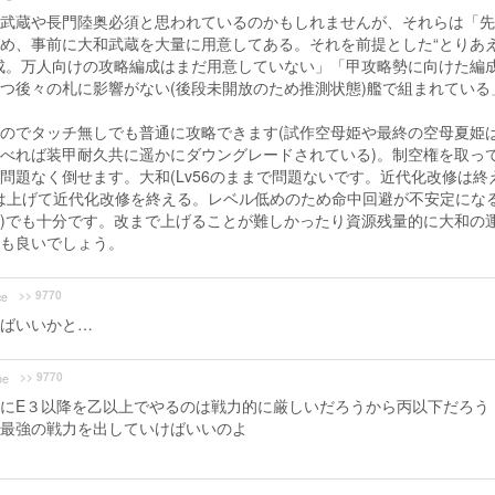
武蔵や長門陸奥必須と思われているのかもしれませんが、それらは「先
め、事前に大和武蔵を大量に用意してある。それを前提とした“とりあ
成。万人向けの攻略編成はまだ用意していない」「甲攻略勢に向けた編
つ後々の札に影響がない(後段未開放のため推測状態)艦で組まれている
のでタッチ無しでも普通に攻略できます(試作空母姫や最終の空母夏姫
べれば装甲耐久共に遥かにダウングレードされている)。制空権を取っ
問題なく倒せます。大和(Lv56のままで問題ないです。近代化改修は終
までは上げて近代化改修を終える。レベル低めのため命中回避が不安定にな
)でも十分です。改まで上げることが難しかったり資源残量的に大和の
も良いでしょう。
>> 9770
ce
ばいいかと…
>> 9770
be
にE３以降を乙以上でやるのは戦力的に厳しいだろうから丙以下だろう
最強の戦力を出していけばいいのよ