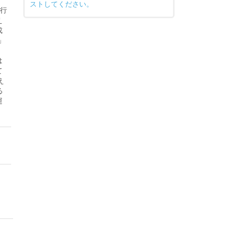
ストしてください。
行
え
成
」
は
て
え
る
運