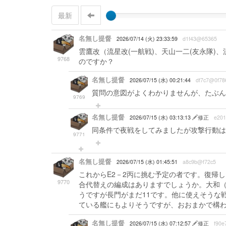
最新
名無し提督
2026/07/14 (火) 23:33:59
d1f43@65365
雲鷹改（流星改(一航戦)、天山一二(友永隊)
9768
のですか？
名無し提督
2026/07/15 (水) 00:21:44
df7c7@0f78
質問の意図がよくわかりませんが、たぶん
9769
名無し提督
2026/07/15 (水) 03:13:13
修正
e20
同条件で夜戦をしてみましたが攻撃行動は
9771
名無し提督
2026/07/15 (水) 01:45:51
a8c9b@f72c5
これからE2－2丙に挑む予定の者です。復帰
9770
合代替えの編成はありますでしょうか。大和（
うですが長門がまだ11です。他に使えそうな
ている艦にもよりそうですが、おおまかで構
名無し提督
2026/07/15 (水) 07:12:57
修正
f90