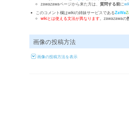
zawazawaページから来た方は、
質問する前
に
w
このコメント欄はwikiの姉妹サービスである
ZaWa
Z
wikiとは使える文法が異なります
。zawazawaの
画像の投稿方法
画像の投稿方法を表示