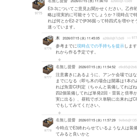
名無し提督
2026/07/15 (水) 11:36:10
a26b0@7c3d9
E3-3についてご意見お聞かせください。乙
9775
略は現実的に可能そうでしょうか？現時点で特
れば何とかE2-2で伊36掘って特四式を増
迷っています。
木
>> 97
2026/07/15 (水) 11:45:05
a26b0@7c3d9
参考までに
現時点での手持ちを提示
します
9776
れから作る予定です。
名無し提督
2026/07/15 (水) 11:54:52
d9c85@2b8
注意書きにあるように、アンケ会場ではな
9777
までになる（即ち木の場合は開幕は1本の
れば魚雷CI判定（ちゃんと装備してれば
四2個装備してれば単発2回・雷装と倍率
実に出る）、昼戦でボス単騎に出来ればC
でもしてみてください。
名無し提督
2026/07/15 (水) 11:57:29
9e8eb@135
今時点でE3終わらせているような人は装
9778
てみると良いかと