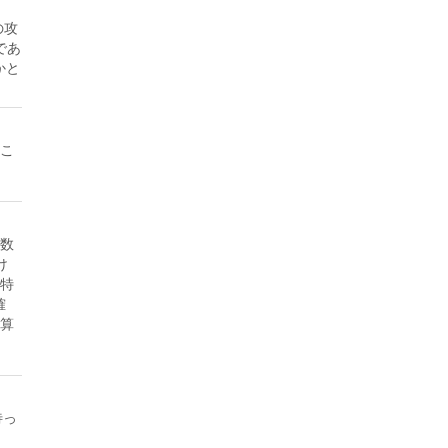
の攻
であ
かと
こ
数
け
に特
確
計算
待っ