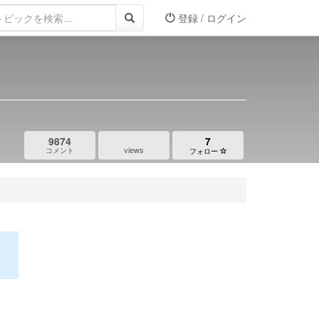
登録 / ログイン
9874
7
views
コメント
フォロー