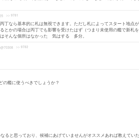
>> 9781
25
丙丁なら基本的に札は無視できます。ただし札によってスタート地点が
るとかの場合は丙丁でも影響を受けたはず（つまり未使用の艦で新札を
はそんな個所はなかった 気はする 多分。
>> 9782
b@70308
どの艦に使うべきでしょうか？
かなると思っており、候補にあげていませんがオススメあれば教えてい