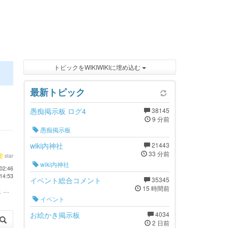
トピックをWIKIWIKIに埋め込む
最新トピック
愚痴掲示板 ログ4
38145
9 分前
愚痴掲示板
wiki内神社
21443
33 分前
star
定
wiki内神社
02:46
14:53
イベント総合コメント
35345
15 時間前
...
イベント
お絵かき掲示板
4034
2 日前