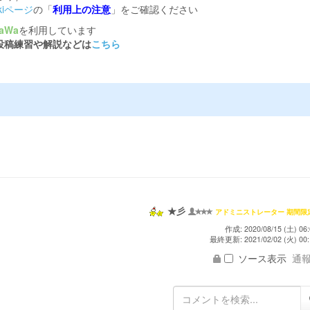
ikiページ
の「
利用上の注意
」をご確認ください
aWa
を利用しています
投稿練習や解説などは
こちら
★彡
アドミニストレーター 期間限
作成: 2020/08/15 (土) 06:
最終更新: 2021/02/02 (火) 00:
ソース表示
通報 