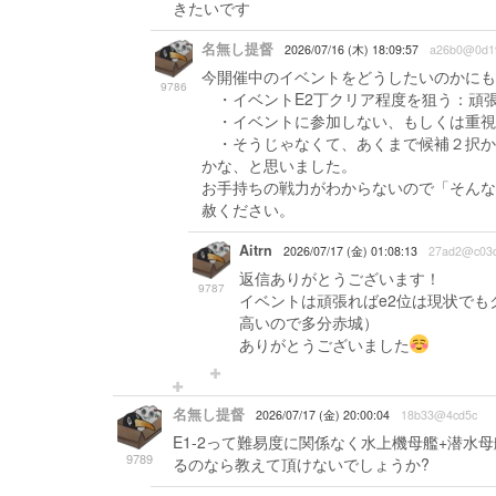
きたいです
名無し提督
2026/07/16 (木) 18:09:57
a26b0@0d1
今開催中のイベントをどうしたいのかにも
9786
・イベントE2丁クリア程度を狙う：頑張
・イベントに参加しない、もしくは重視
・そうじゃなくて、あくまで候補２択か
かな、と思いました。
お手持ちの戦力がわからないので「そんな
赦ください。
Aitrn
2026/07/17 (金) 01:08:13
27ad2@c03d
返信ありがとうございます！
9787
イベントは頑張ればe2位は現状で
高いので多分赤城）
ありがとうございました
名無し提督
2026/07/17 (金) 20:00:04
18b33@4cd5c
E1-2って難易度に関係なく水上機母艦+潜水
9789
るのなら教えて頂けないでしょうか?