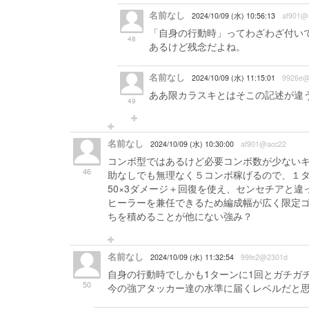
名前なし
2024/10/09 (水) 10:56:13
af901@
「自身の行動時」ってわざわざ付い
48
あるけど残念だよね。
名前なし
2024/10/09 (水) 11:15:01
9926e@
ああ限カラスキとはそこの記述が違
49
名前なし
2024/10/09 (水) 10:30:00
af901@acc22
コンボ型ではあるけど必要コンボ数が少ない
46
助なしでも無理なく５コンボ稼げるので、１
50×3ダメージ＋回復を使え、センセチアと
ヒーラーを兼任できるため編成幅が広く限定
ちを積めることが他にない強み？
名前なし
2024/10/09 (水) 11:32:54
99fe2@2301d
自身の行動時でしかも1ターンに1回とガチガ
50
今の強アタッカー達の水準に届くレベルだと