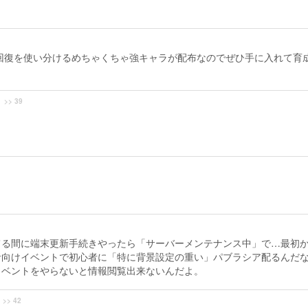
回復を使い分けるめちゃくちゃ強キャラが配布なのでぜひ手に入れて育
>> 39
てる間に端末更新手続きやったら「サーバーメンテナンス中」で…最初
者向けイベントで初心者に「特に背景設定の重い」パブラシア配るんだ
イベントをやらないと情報閲覧出来ないんだよ。
>> 42