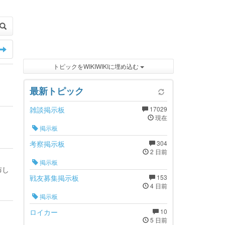
トピックをWIKIWIKIに埋め込む
最新トピック
雑談掲示板
17029
現在
掲示板
考察掲示板
304
2 日前
掲示板
布し
戦友募集掲示板
153
4 日前
掲示板
ロイカー
10
5 日前