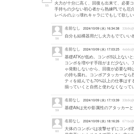
火力が十分に高く、回復も出来て、必要コ
55
手持ちの少ない初心者から熟練PLでも厄
レベルのぶっ壊れキャラにでもして欲しい
名前なし
2024/10/09 (水) 16:34:38
33b9c@
自分も結構器用だし火力もでていい
56
名前なし
2024/10/09 (水) 17:03:25
4eb6c@
基礎ATKが低め。コンボ5以上ない
58
コンボを増やす手段がまだ少ない。
ゃ発動しないから、回復が必要な時
の持ち腐れ。コンボアタッカーなら
ティを組んでも70%以上の仕事は
揃っていくと自然と使わなくなって
名前なし
2024/10/09 (水) 17:13:39
33b9c@
基礎Atkは光や影属性のアタッカー
59
名前なし
2024/10/09 (水) 18:16:26
671bc@
大体のコンボパは攻撃せずにコンボ
60