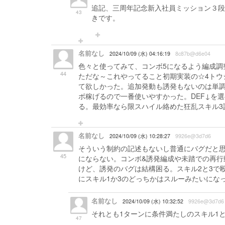
追記、三周年記念新入社員ミッション３段
43
きです。
名前なし
2024/10/09 (水) 04:16:19
8c87b@d6e04
色々と使ってみて、コンボ5になるよう編成調
44
ただな～これやってること初期実装の☆4トウ
て欲しかった。追加発動も誘発もないのは単調す
ボ稼げるので一番使いやすかった。DEF↓を
る。最効率なら限スハイル絡めた狂乱スキル3
名前なし
2024/10/09 (水) 10:28:27
9926e@3d7d6
そういう制約の記述もないし普通にバグだと思
45
にならない。コンボ&誘発編成や未踏での再行
けど、誘発のバグは結構困る。スキル2と3で
にスキル1か3のどっちかはスルーみたいにな
名前なし
2024/10/09 (水) 10:32:52
9926e@3d7d6
それとも1ターンに条件満たしのスキル1
47