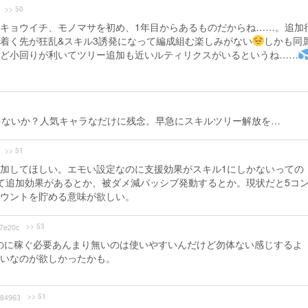
>> 50
キョウイチ、モノマサを初め、1年目からあるものだからね……。追加
着く先が狂乱&スキル3誘発になって編成組む楽しみがない
しかも同
ど小回りが利いてツリー追加も近いルティリクスがいるというね……
ゃないか？人気キャラなだけに残念。早急にスキルツリー解放を…
>> 51
加してほしい。エモい設定なのに支援効果がスキル1にしかないっての
て追加効果があるとか、被ダメ減パッシブ発動するとか。現状だと5コ
ウントを貯める意味が欲しい。
>> 53
7e20c
のに稼ぐ必要あんまり無いのは使いやすいんだけど勿体ない感じするよ
たいなのが欲しかったかも。
>> 51
84963