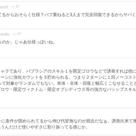
>> 47
acc22
てるからおそらく仕様？バフ重ねると3人まで完全回復できるからヤバ
>> 47
de86e
うのか。じゃあ仕様っぽいね。
キャラであり、パブラシアのスキル１を限定ゴロウなどで誘発すれば他
ターンに強化カウントを３貯められる。つまり２ターンに１回ノーコス
違って対象がランダムでもない。単体・全体・回復と幅広くこなせること
ゴロウ・限定ヴィクトム・限定オブシディウス等の強力なパッシブスキ
チに条件が固められてるから伸び代皆無なのが残念だなぁ。誘発出来て
思うんだけど使いやすさに割り振ってる感じか。