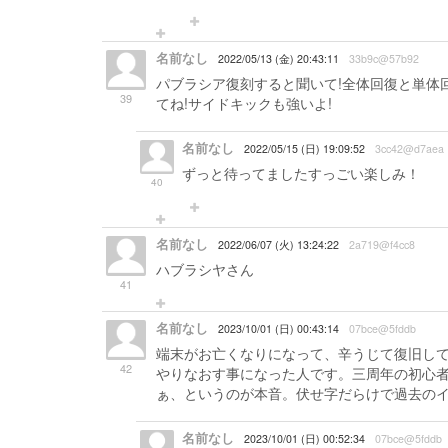
名前なし
2022/05/13 (金) 20:43:11
33b9c@57b92
パブラシア復刻すると聞いて!全体回復と単体
39
てね!サイドキックも強いよ!
名前なし
2022/05/15 (日) 19:09:52
3cc42@d7aea
ずっと待ってましたすっごい楽しみ！
40
名前なし
2022/06/07 (火) 13:24:22
2a719@f4cc8
ハブラシヤさん
41
名前なし
2023/10/01 (日) 00:43:14
07bce@5fddb
端末がお亡くなりになって、辛うじて復旧し
42
やりなおす事になった人です。三周年の初心
ぁ、というのが本音。伏せ字だらけで過去の
名前なし
2023/10/01 (日) 00:52:34
07bce@5fddb