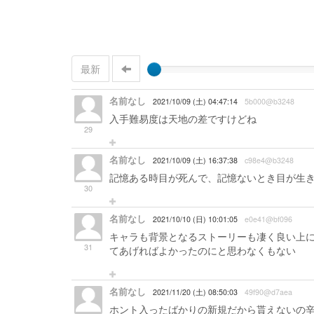
最新
名前なし
2021/10/09 (土) 04:47:14
5b000@b3248
入手難易度は天地の差ですけどね
29
名前なし
2021/10/09 (土) 16:37:38
c98e4@b3248
記憶ある時目が死んで、記憶ないとき目が生
30
名前なし
2021/10/10 (日) 10:01:05
e0e41@bf096
キャラも背景となるストーリーも凄く良い上に
31
てあげればよかったのにと思わなくもない
名前なし
2021/11/20 (土) 08:50:03
49f90@d7aea
ホント入ったばかりの新規だから貰えないの辛