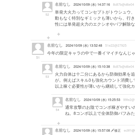
名前なし
2024/10/09 (水) 14:37:16
8c87b@d6e04
単発大火力ってコンセプトがトウシュウ、
52
動もなく特別なギミックも薄いから、行き
性には単発超火力のエクシオやバフ解除な
名前なし
2024/10/09 (水) 13:52:48
51e22@27925
今年の限定キャラの中で一番イマイチなんじ
51
名前なし
2024/10/09 (水) 15:10:38
8c87b@d6e04
火力自体は十二分にあるから防御効果を追
53
が。例えばスキル3も強化カウント消費し
以上稼ぐ必要性が薄いから継続して強化カ
名前なし
2024/10/09 (水) 15:25:53
99fe2@
通常攻撃のお陰でコンボ稼ぎやすい
54
ね。8コンボ以上で全体防御バフみ
名前なし
2024/10/09 (水) 15:57:08
修正
ec9f1@