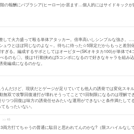
階の報酬にパブラシア(ヒーロー)か居ます…個人的にはサイドキックが
整して火力盛って殴る単体アタッカー。倍率高いしシンプルな強さ。…
シュウとほぼ同じなのよな～。待ちに待った☆5限定だからもっと差別
ぎる。編成するサポとしてはオービター(SKオキタカ100)が単体で4
選べるのも〇。後は1行動挟めば5コンボになるので好きなキャラを組み
誘発編成になるのかな。
うんだけど、現状だとゲージが足りていても他人の誘発では変化スキル
動無双で攻撃回復連打が壊れそうってことで1回制限になるのは理解で
殴りつつ回復は味方の誘発任せみたいな運用ができないと条件満たして
ってもったいない。
>> 45
と3両方打てちゃうの普通に駄目と思われてんのかな?（限スハイルなし