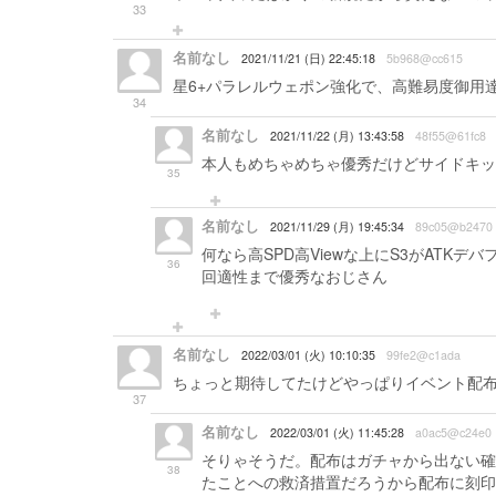
33
名前なし
2021/11/21 (日) 22:45:18
5b968@cc615
星6+パラレルウェポン強化で、高難易度御用
34
名前なし
2021/11/22 (月) 13:43:58
48f55@61fc8
本人もめちゃめちゃ優秀だけどサイドキッ
35
名前なし
2021/11/29 (月) 19:45:34
89c05@b2470
何なら高SPD高Viewな上にS3がATK
36
回適性まで優秀なおじさん
名前なし
2022/03/01 (火) 10:10:35
99fe2@c1ada
ちょっと期待してたけどやっぱりイベント配
37
名前なし
2022/03/01 (火) 11:45:28
a0ac5@c24e0
そりゃそうだ。配布はガチャから出ない確
38
たことへの救済措置だろうから配布に刻印