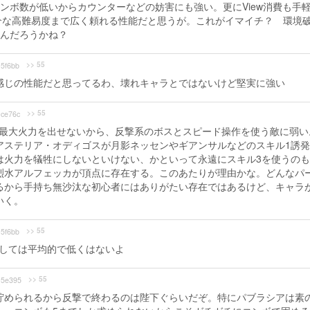
ンボ数が低いからカウンターなどの妨害にも強い。更にView消費も手
介な高難易度まで広く頼れる性能だと思うが。これがイマイチ？ 環境
んだろうかね？
>> 55
5f6bb
感じの性能だと思ってるわ、壊れキャラとではないけど堅実に強い
>> 55
ce76c
と最大火力を出せないから、反撃系のボスとスピード操作を使う敵に弱い
アステリア・オディゴスが月影ネッセンやギアンサルなどのスキル1誘
は火力を犠牲にしないといけない、かといって永遠にスキル3を使うの
烈水アルフェッカが頂点に存在する。このあたりが理由かな。どんなパ
するから手持ち無沙汰な初心者にはありがたい存在ではあるけど、キャラ
いく。
>> 55
5f6bb
としては平均的で低くはないよ
>> 55
5e395
貯められるから反撃で終わるのは陛下ぐらいだぞ。特にパブラシアは素