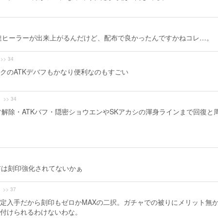
達ヒーラーが出来上がるんだけど、配布で良かったんですかねコレ…。
>> 34
クのATKデバフもかなり便利なのもすごい
>> 34
デバフ解除・ATKバフ・隠密ショウエンやSKアカシの渾身ラインまで回復と
布は刻印強化されてないかぁ
>> 37
定入手だから刻印もゼロかMAXの二択。ガチャでの被りにメリット無
付けられるわけないわな。