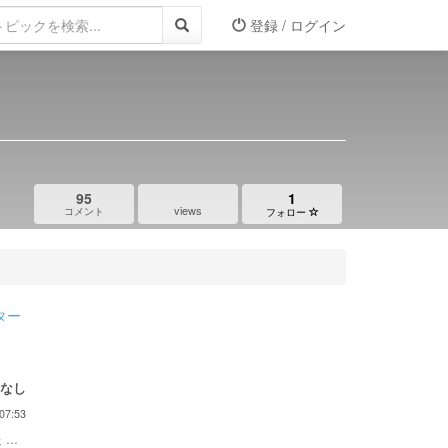
登録 / ログイン
95
1
views
コメント
フォロー
ター
なし
07:53
...