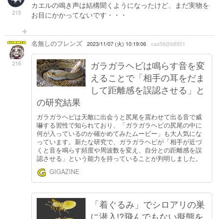
カエルの鳴き声は結構聞くようになったけど、まだ実物を
215
お目にかかってないです・・・
名無しのフレンズ
2023/11/07 (火) 10:19:06
caa58@b8951
216
ガラガラヘビは鳴らす音を変
えることで「相手の耳をだま
して距離感を誤認させる」と
の研究結果
ガラガラヘビは天敵に出会うと尻尾を震わせて出る音で威
嚇する習性で知られており、「ガラガラヘビの尻尾の中に
何が入っているのか確かめてみたムービー」も大人気にな
っています。新たな研究で、ガラガラヘビが「相手が近づ
くと音を鳴らす頻度や周波数を変え、自分との距離感を誤
認させる」という能力を持っていることが判明しました。
GIGAZINE
「着ぐるみ」でシロアリの巣
に潜入!?飛んでもない擬態を