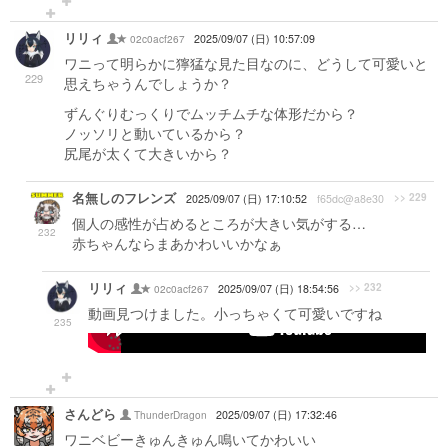
リリィ
02c0acf267
2025/09/07 (日) 10:57:09
ワニって明らかに獰猛な見た目なのに、どうして可愛いと
229
思えちゃうんでしょうか？
ずんぐりむっくりでムッチムチな体形だから？
ノッソリと動いているから？
尻尾が太くて大きいから？
名無しのフレンズ
>> 229
2025/09/07 (日) 17:10:52
f65dc@a8e30
個人の感性が占めるところが大きい気がする…
232
赤ちゃんならまあかわいいかなぁ
リリィ
>> 232
02c0acf267
2025/09/07 (日) 18:54:56
動画見つけました。小っちゃくて可愛いですね
235
-->
さんどら
ThunderDragon
2025/09/07 (日) 17:32:46
ワニベビーきゅんきゅん鳴いてかわいい