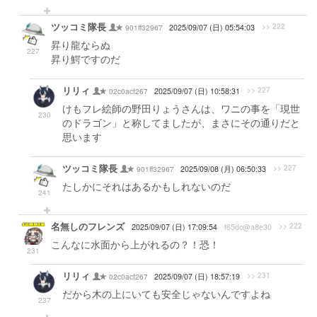
ツッコミ隊長
>> 222
901ff32967
2025/09/07 (日) 05:54:03
昇り龍ならぬ
227
昇り鰐ですのだ
リリィ
>> 227
02c0acf267
2025/09/07 (日) 10:58:31
けもフレ絵師の野田りょうさんは、ワニの事を「現世
230
のドラゴン」と称してましたが、まさにその通りだと
思います
ツッコミ隊長
>> 227
901ff32967
2025/09/08 (月) 06:50:33
たしかにそれはあるかもしれないのだ
241
名無しのフレンズ
>> 222
2025/09/07 (日) 17:09:54
f65dc@a8e30
こんなに水面から上がれるの？！恐！
231
リリィ
>> 231
02c0acf267
2025/09/07 (日) 18:57:19
だから木の上にいても安全じゃないんですよね
237