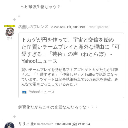
ヘビ最強生物ちゃう？
名無しのフレンズ
2023/06/30 (金) 08:01:01
7da31@6d25a
214
トカゲが円を作って、宇宙と交信を始め
た!? 賢いチームプレイと意外な理由に「可
愛すぎる」「芸術」の声（ねとらぼ） -
Yahoo!ニュース
賢いチームプレイを見せるフトアゴヒゲトカゲたちが目撃
され、「可愛すぎる」「仲良しだ」とTwitterで話題になっ
ています。ツイートは記事執筆時点で35万表示を突破。み
んなで電車ごっこしているみたい
Yahoo!ニュース
飼育化だからこその光景なんだろうな・・・
リリィ
02c0acf267
2023/06/30 (金) 21:01:24