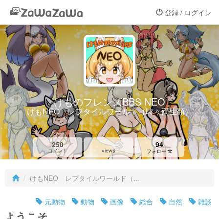
登録 / ログイン
けものフレンズBBS NEO
けもNEO レプタイルワールド（時々両生類）
250
94
views
コメント
フォロー
けもNEO レプタイルワールド（...
元動物
動物
画像
総合
自然
雑談
ようこそ