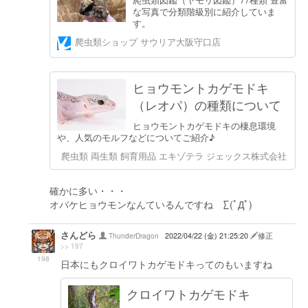
な写真で分類階級別に紹介していま
す。
爬虫類ショップ サウリア大阪守口店
ヒョウモントカゲモドキ
（レオパ）の種類について
ヒョウモントカゲモドキの棲息環境
や、人気のモルフなどについてご紹介♪
爬虫類 両生類 飼育用品 エキゾテラ ジェックス株式会社
確かに多い・・・
オバケヒョウモンなんているんですね ∑(ﾟДﾟ)
さんどら
ThunderDragon
2022/04/22 (金) 21:25:20
修正
>> 197
198
日本にもクロイワトカゲモドキってのもいますね
クロイワトカゲモドキ