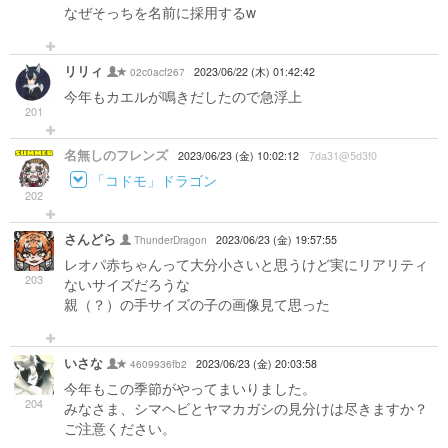
なぜそっちを名前に採用するw
リリィ
02c0acf267
2023/06/22 (木) 01:42:42
今年もカエルが鳴きだしたので急浮上
201
名無しのフレンズ
2023/06/23 (金) 10:02:12
7da31@5d3f0
「コドモ」ドラゴン
202
さんどら
ThunderDragon
2023/06/23 (金) 19:57:55
レオパ赤ちゃんって大分小さいと思うけど実にリアリティ
203
ないサイズだろうな
親（？）の手サイズの子の画像見て思った
いさな
4609936fb2
2023/06/23 (金) 20:03:58
今年もこの季節がやってまいりました。
204
みなさま、シマヘビとヤマカガシの見分けは尽きますか？
ご注意ください。