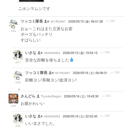
ニホンマムシです
ツッコミ隊長
>> 245
901ff32967
2026/05/15 (金) 06:01:28
おぉ～これはまた立派なお姿
246
ポーズもバッチリ
すばらしい
いさな
>> 246
4609936fb2
2026/05/15 (金) 19:54:13
安全な距離を保ちました
247
ツッコミ隊長
>> 246
901ff32967
2026/05/16 (土) 06:06:01
距離ヨシ!長靴ヨシ!血清ヨシ!
248
さんどら
>> 245
ThunderDragon
2026/05/16 (土) 19:45:30
お腹かわいい
249
いさな
>> 249
4609936fb2
2026/05/16 (土) 22:02:40
いい太さでした。
250