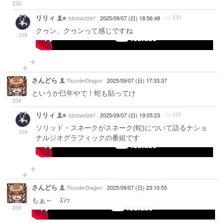
233
リリィ
>> 233
02c0acf267
2025/09/07 (日) 18:56:48
クゥン、クゥンって感じですね
236
-->
さんどら
ThunderDragon
2025/09/07 (日) 17:33:37
というか巳年やで！蛇も貼ってけ
234
リリィ
>> 234
02c0acf267
2025/09/07 (日) 19:05:23
ソリッド・スネークがスネーク(蛇)について語るナショ
238
ナルジオグラフィックの番組です
-->
さんどら
ThunderDragon
2025/09/07 (日) 23:10:55
もぁ～ ｽﾝｯ
239
-->