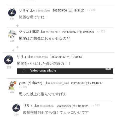
リリィ
>> 220
02c0acf267
2025/09/06 (土) 19:31:20
綺麗な瞳ですねー
221
ツッコミ隊長
>> 220
901ff32967
2025/09/07 (日) 05:53:00
尻尾はご想像におまかせなのだ
226
リリィ
02c0acf267
2025/09/06 (土) 19:31:57
尻尾をバネにした高い跳躍力！！
222
-->
yuta（午年ver）
kemofure_suki
2025/09/06 (土) 19:46:17
>> 222
223
思った以上に飛んでてすげえ
リリィ
>> 223
02c0acf267
2025/09/06 (土) 19:49:24
縦軸横軸何処でも強くてカッコいいです
224