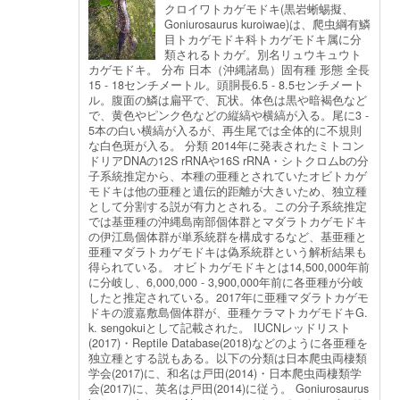
クロイワトカゲモドキ(黒岩蜥蜴擬、
Goniurosaurus kuroiwae)は、爬虫綱有鱗
目トカゲモドキ科トカゲモドキ属に分
類されるトカゲ。別名リュウキュウト
カゲモドキ。 分布 日本（沖縄諸島）固有種 形態 全長
15 - 18センチメートル。頭胴長6.5 - 8.5センチメート
ル。腹面の鱗は扁平で、瓦状。体色は黒や暗褐色など
で、黄色やピンク色などの縦縞や横縞が入る。尾に3 -
5本の白い横縞が入るが、再生尾では全体的に不規則
な白色斑が入る。 分類 2014年に発表されたミトコン
ドリアDNAの12S rRNAや16S rRNA・シトクロムbの分
子系統推定から、本種の亜種とされていたオビトカゲ
モドキは他の亜種と遺伝的距離が大きいため、独立種
として分割する説が有力とされる。この分子系統推定
では基亜種の沖縄島南部個体群とマダラトカゲモドキ
の伊江島個体群が単系統群を構成するなど、基亜種と
亜種マダラトカゲモドキは偽系統群という解析結果も
得られている。 オビトカゲモドキとは14,500,000年前
に分岐し、6,000,000 - 3,900,000年前に各亜種が分岐
したと推定されている。2017年に亜種マダラトカゲモ
ドキの渡嘉敷島個体群が、亜種ケラマトカゲモドキG.
k. sengokuiとして記載された。 IUCNレッドリスト
(2017)・Reptile Database(2018)などのように各亜種を
独立種とする説もある。以下の分類は日本爬虫両棲類
学会(2017)に、和名は戸田(2014)・日本爬虫両棲類学
会(2017)に、英名は戸田(2014)に従う。 Goniurosaurus