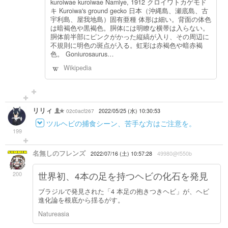
kuroiwae kuroiwae Namiye, 1912 クロイワトカゲモド
キ Kuroiwa's ground gecko 日本（沖縄島、瀬底島、古
宇利島、屋我地島）固有亜種 体形は細い。背面の体色
は暗褐色や黒褐色。胴体には明瞭な横帯は入らない。
胴体前半部にピンクがかった縦縞が入り、その周辺に
不規則に明色の斑点が入る。虹彩は赤褐色や暗赤褐
色。 Goniurosaurus…
Wikipedia
リリィ
02c0acf267
2022/05/25 (水) 10:30:53
ツルヘビの捕食シーン、苦手な方はご注意を。
199
名無しのフレンズ
2022/07/16 (土) 10:57:28
49980@f550b
200
世界初、4本の足を持つヘビの化石を発見
ブラジルで発見された「4 本足の抱きつきヘビ」が、ヘビ
進化論を根底から揺るがす。
Natureasia