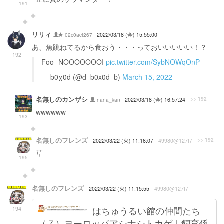
191
リリィ
02c0acf267
2022/03/18 (金) 15:55:00
あ、魚跳ねてるから食おう・・・っておいいいいい！？
192
Foo- NOOOOOOOI
pic.twitter.com/SybNOWqOnP
— b0χ0d (@d_b0x0d_b)
March 15, 2022
名無しのカンザシ
>> 192
nana_kan
2022/03/18 (金) 16:57:24
wwwwww
193
名無しのフレンズ
>> 192
2022/03/22 (火) 11:16:07
49980@127f7
草
195
名無しのフレンズ
2022/03/22 (火) 11:15:55
49980@127f7
194
はちゅうるい館の仲間たち
（７）ヨーロッパアシナシトカゲ｜飼育係