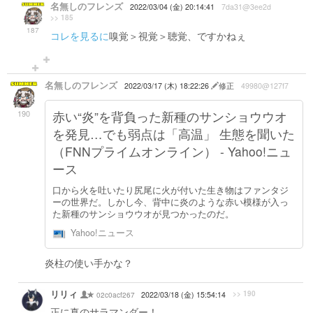
名無しのフレンズ
2022/03/04 (金) 20:14:41
7da31@3ee2d
>> 185
187
コレを見るに
嗅覚＞視覚＞聴覚、ですかねぇ
名無しのフレンズ
2022/03/17 (木) 18:22:26
修正
49980@127f7
190
赤い“炎”を背負った新種のサンショウウオ
を発見…でも弱点は「高温」 生態を聞いた
（FNNプライムオンライン） - Yahoo!ニュ
ース
口から火を吐いたり尻尾に火が付いた生き物はファンタジ
ーの世界だ。しかし今、背中に炎のような赤い模様が入っ
た新種のサンショウウオが見つかったのだ。
Yahoo!ニュース
炎柱の使い手かな？
リリィ
>> 190
02c0acf267
2022/03/18 (金) 15:54:14
正に真のサラマンダー！