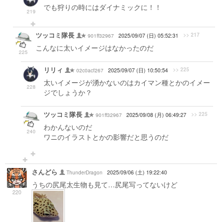
でも狩りの時にはダイナミックに！！
219
ツッコミ隊長
>> 217
901ff32967
2025/09/07 (日) 05:52:31
こんなに太いイメージはなかったのだ
225
リリィ
>> 225
02c0acf267
2025/09/07 (日) 10:50:54
太いイメージが湧かないのはカイマン種とかのイメー
228
ジでしょうか？
ツッコミ隊長
>> 225
901ff32967
2025/09/08 (月) 06:49:27
わかんないのだ
240
ワニのイラストとかの影響だと思うのだ
さんどら
ThunderDragon
2025/09/06 (土) 19:22:40
うちの尻尾太生物も見て…尻尾写ってないけど
220