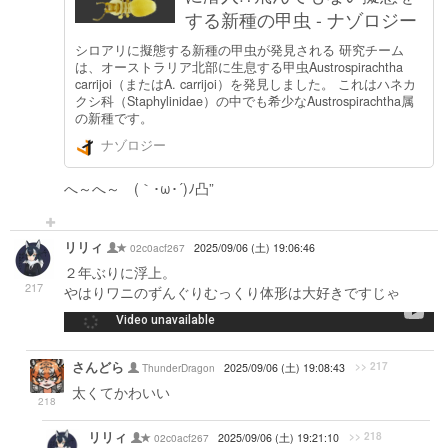
する新種の甲虫 - ナゾロジー
シロアリに擬態する新種の甲虫が発見される 研究チーム
は、オーストラリア北部に生息する甲虫Austrospirachtha
carrijoi（またはA. carrijoi）を発見しました。 これはハネカ
クシ科（Staphylinidae）の中でも希少なAustrospirachtha属
の新種です。
ナゾロジー
へ～へ～ (｀･ω･´)ﾉ凸”
リリィ
02c0acf267
2025/09/06 (土) 19:06:46
２年ぶりに浮上。
217
やはりワニのずんぐりむっくり体形は大好きですじゃ
-->
さんどら
>> 217
ThunderDragon
2025/09/06 (土) 19:08:43
太くてかわいい
218
リリィ
>> 218
02c0acf267
2025/09/06 (土) 19:21:10