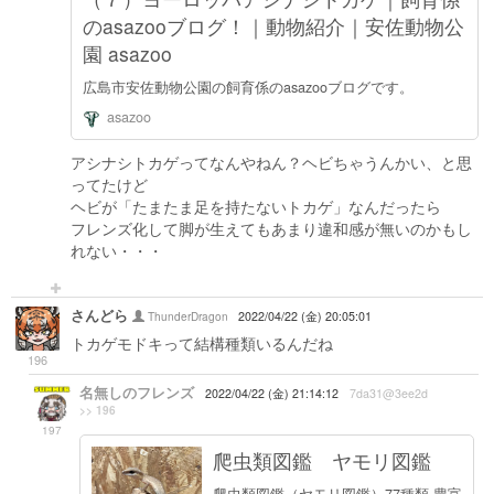
のasazooブログ！｜動物紹介｜安佐動物公
園 asazoo
広島市安佐動物公園の飼育係のasazooブログです。
asazoo
アシナシトカゲってなんやねん？ヘビちゃうんかい、と思
ってたけど
ヘビが「たまたま足を持たないトカゲ」なんだったら
フレンズ化して脚が生えてもあまり違和感が無いのかもし
れない・・・
さんどら
ThunderDragon
2022/04/22 (金) 20:05:01
トカゲモドキって結構種類いるんだね
196
名無しのフレンズ
2022/04/22 (金) 21:14:12
7da31@3ee2d
>> 196
197
爬虫類図鑑 ヤモリ図鑑
爬虫類図鑑（ヤモリ図鑑）77種類 豊富