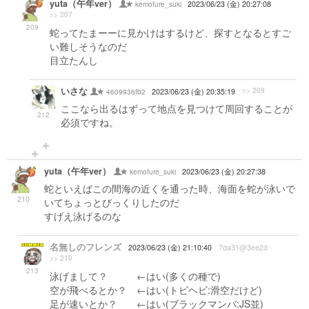
yuta（午年ver）
kemofure_suki
2023/06/23 (金) 20:27:08
>> 207
209
蛇ってたまーーに見かけはするけど、探すとなるとすご
い難しそうなのだ
目立たんし
いさな
>> 209
4609936fb2
2023/06/23 (金) 20:35:19
ここなら出るはずって地点を見つけて周回することが
212
必須ですね。
yuta（午年ver）
kemofure_suki
2023/06/23 (金) 20:27:38
蛇といえばこの間海の近くを通った時、海面を蛇が泳いで
210
いてちょっとびっくりしたのだ
すげえ泳げるのな
名無しのフレンズ
2023/06/23 (金) 21:10:40
7da31@3ee2d
>> 210
213
泳げまして？ ←はい(多くの種で)
空が飛べるとか？ ←はい(トビヘビ:滑空だけど)
足が速いとか？ ←はい(ブラックマンバ:JS並)