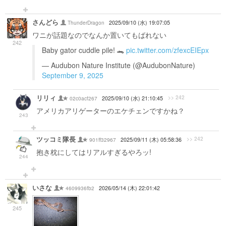
さんどら
ThunderDragon
2025/09/10 (水) 19:07:05
ワニが話題なのでなんか置いてもばれない
242
Baby gator cuddle pile! 🐊
pic.twitter.com/zfexcEIEpx
— Audubon Nature Institute (@AudubonNature)
September 9, 2025
リリィ
>> 242
02c0acf267
2025/09/10 (水) 21:10:45
アメリカアリゲーターのエケチェンですかね？
243
ツッコミ隊長
>> 242
901ff32967
2025/09/11 (木) 05:58:36
抱き枕にしてはリアルすぎるやろッ!
244
いさな
4609936fb2
2026/05/14 (木) 22:01:42
245