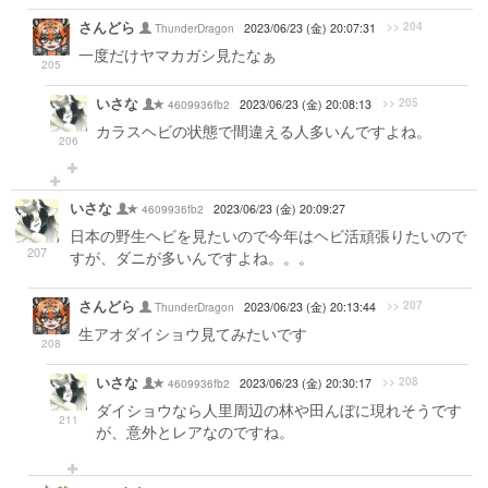
さんどら
>> 204
ThunderDragon
2023/06/23 (金) 20:07:31
一度だけヤマカガシ見たなぁ
205
いさな
>> 205
4609936fb2
2023/06/23 (金) 20:08:13
カラスヘビの状態で間違える人多いんですよね。
206
いさな
4609936fb2
2023/06/23 (金) 20:09:27
日本の野生ヘビを見たいので今年はヘビ活頑張りたいので
207
すが、ダニが多いんですよね。。。
さんどら
>> 207
ThunderDragon
2023/06/23 (金) 20:13:44
生アオダイショウ見てみたいです
208
いさな
>> 208
4609936fb2
2023/06/23 (金) 20:30:17
ダイショウなら人里周辺の林や田んぼに現れそうです
211
が、意外とレアなのですね。