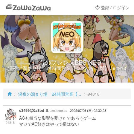
登録 / ログイン
けものフレンズBBS NEO
深夜の溜まり場 24時間営業【シマハイ二郎】 / 94818
深夜の溜まり場 24時間営業【...
94818
c3499@0a3bd
95c0b6e58a
2025/07/06 (日) 02:32:28
ACも相当な影響を受けたであろうゲーム
94818
マジでAC好きはやって損はない