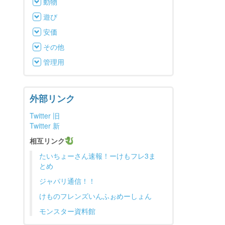
動物
遊び
安価
その他
管理用
外部リンク
Twitter 旧
Twitter 新
相互リンク
たいちょーさん速報！ーけもフレ3ま
とめ
ジャパリ通信！！
けものフレンズいんふぉめーしょん
モンスター資料館