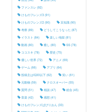
ファンスレ (92)
けものフレンズ3 (91)
けものフレンズ2 (90)
豆知識 (90)
考察 (89)
どうしてこうなった (87)
イラスト (84)
楽しい地獄 (81)
動画 (80)
癒し (80)
SS (78)
ココスキ (78)
歴史 (75)
優しい世界 (72)
アニメ (69)
ゲーム (66)
アプリ (64)
投稿主はIQ30以下 (62)
笑い (61)
元動物 (59)
クロスオーバー (55)
質問 (51)
相談 (47)
総合 (45)
音楽 (42)
感想 (41)
けものフレンズぱびりおん (33)