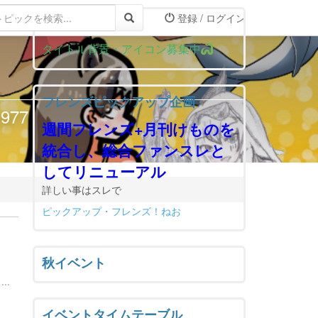
登録 / ログイン
おしらせ
タイトル背景・アイコン募集中
フレンズピックアップ企画
77
週間フレンズ+月刊けものを
統合し、総合ファンスレと
してリニューアル
詳しい事はスレで
ピックアップ・フレンズ！ねお
秋イベント
..
イベントタイムテーブル