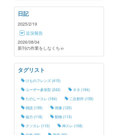
日記
2025/2/19
近況報告
2026/08/04
新刊の作業をしなくちゃ
タグリスト
けものフレンズ (415)
ユーザー参加型 (242)
ネタ (194)
たのしースレ (164)
二次創作 (139)
雑談 (139)
画像 (120)
協力 (118)
動物 (113)
クソスレ (110)
神スレ (108)
自然 (98)
誰得 (93)