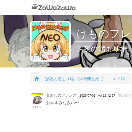
けものフレン
深夜の溜まり場 2
深夜の溜まり場 24時間営業【...
41970
名無しのフレンズ
2026/07/08 (水) 22:12:27
f53d6@5
おやすみなさい〜
41977