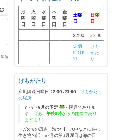
月
火
水
木
金
土曜
日曜
曜
曜
曜
曜
曜
日
日
日
日
日
日
日
22:00
22:00
定期
けも
ﾋﾟｸﾄｾ
がた
て送信
ﾝｽ
り
けもがたり
変則隔週
日
曜日
22:00~23:00
けもがたり
の場所
7・8・9月の予定
＜隔月でありま
す！
（あ、
午後9時
からの開催であり
ますよ！）
・7/5:海の恩恵！海や川、水中などに住む
生き物の話 ※7月の第3月曜日は海の日