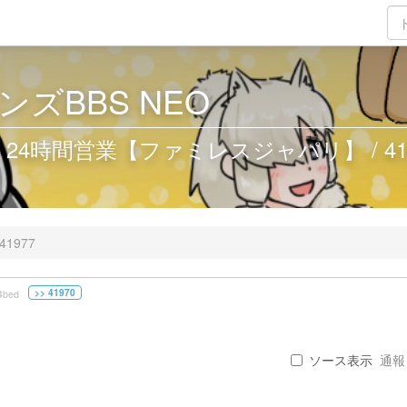
ズBBS NEO
4時間営業【ファミレスジャパリ】 / 419
41977
>> 41970
4bed
ソース表示
通報 .