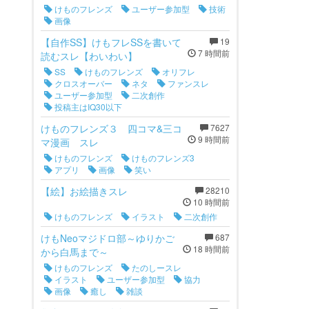
けものフレンズ
ユーザー参加型
技術
画像
【自作SS】けもフレSSを書いて
19
7 時間前
読むスレ【わいわい】
SS
けものフレンズ
オリフレ
クロスオーバー
ネタ
ファンスレ
ユーザー参加型
二次創作
投稿主はIQ30以下
けものフレンズ３ 四コマ&三コ
7627
9 時間前
マ漫画 スレ
けものフレンズ
けものフレンズ3
アプリ
画像
笑い
【絵】お絵描きスレ
28210
10 時間前
けものフレンズ
イラスト
二次創作
けもNeoマジドロ部～ゆりかご
687
18 時間前
から白馬まで～
けものフレンズ
たのしースレ
イラスト
ユーザー参加型
協力
画像
癒し
雑談