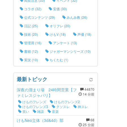
閲覧注意 (33)
イベント (32)
コラボ (32)
安価 (30)
公式コンテンツ (29)
みんみ教 (26)
日記 (25)
オリフレ (20)
技術 (20)
けもV (18)
声優 (18)
管理用 (16)
アンケート (13)
書籍 (12)
ジャガーマンシリーズ (10)
実況 (10)
ちくたむ (1)
最新トピック
深夜の溜まり場 24時間営業【フ
44870
14 分前
ァミレスジャパリ】
けものフレンズ
けものフレンズ2
けものフレンズ3
クソスレ
神スレ
笑い
雑談
音楽
けもNeo立体（3d&4d）部
68
25 分前