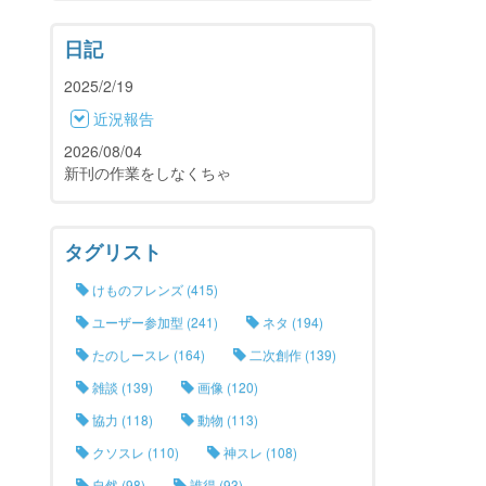
日記
2025/2/19
近況報告
2026/08/04
新刊の作業をしなくちゃ
タグリスト
けものフレンズ (415)
ユーザー参加型 (241)
ネタ (194)
たのしースレ (164)
二次創作 (139)
雑談 (139)
画像 (120)
協力 (118)
動物 (113)
クソスレ (110)
神スレ (108)
自然 (98)
誰得 (93)