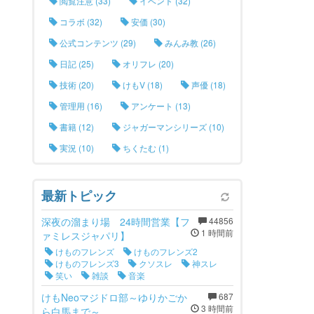
閲覧注意 (33)
イベント (32)
コラボ (32)
安価 (30)
公式コンテンツ (29)
みんみ教 (26)
日記 (25)
オリフレ (20)
技術 (20)
けもV (18)
声優 (18)
管理用 (16)
アンケート (13)
書籍 (12)
ジャガーマンシリーズ (10)
実況 (10)
ちくたむ (1)
最新トピック
深夜の溜まり場 24時間営業【フ
44856
1 時間前
ァミレスジャパリ】
けものフレンズ
けものフレンズ2
けものフレンズ3
クソスレ
神スレ
笑い
雑談
音楽
けもNeoマジドロ部～ゆりかごか
687
3 時間前
ら白馬まで～