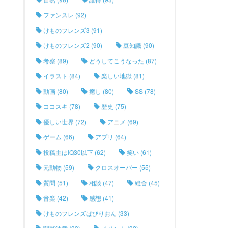
ファンスレ (92)
けものフレンズ3 (91)
けものフレンズ2 (90)
豆知識 (90)
考察 (89)
どうしてこうなった (87)
イラスト (84)
楽しい地獄 (81)
動画 (80)
癒し (80)
SS (78)
ココスキ (78)
歴史 (75)
優しい世界 (72)
アニメ (69)
ゲーム (66)
アプリ (64)
投稿主はIQ30以下 (62)
笑い (61)
元動物 (59)
クロスオーバー (55)
質問 (51)
相談 (47)
総合 (45)
音楽 (42)
感想 (41)
けものフレンズぱびりおん (33)