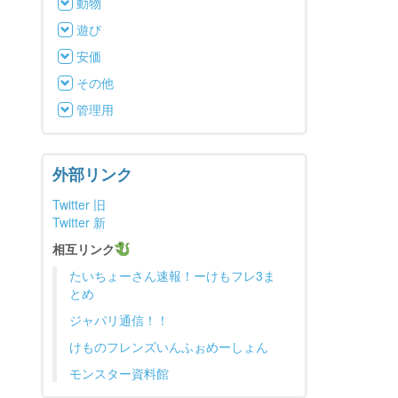
動物
遊び
安価
その他
管理用
外部リンク
Twitter 旧
Twitter 新
相互リンク
たいちょーさん速報！ーけもフレ3ま
とめ
ジャパリ通信！！
けものフレンズいんふぉめーしょん
モンスター資料館