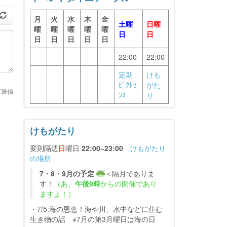
月
火
水
木
金
土曜
日曜
曜
曜
曜
曜
曜
日
日
日
日
日
日
日
22:00
22:00
定期
けも
ﾋﾟｸﾄｾ
がた
て送信
ﾝｽ
り
けもがたり
変則隔週
日
曜日
22:00~23:00
けもがたり
の場所
7・8・9月の予定
＜隔月でありま
す！
（あ、
午後9時
からの開催であり
ますよ！）
・7/5:海の恩恵！海や川、水中などに住む
生き物の話 ※7月の第3月曜日は海の日