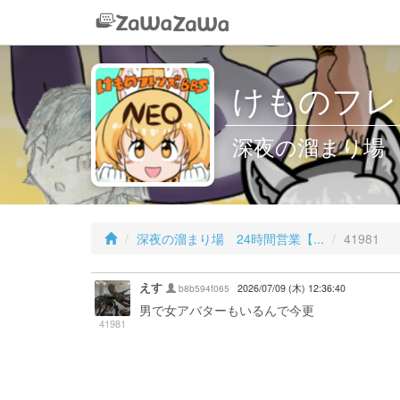
けものフレン
深夜の溜まり場 2
深夜の溜まり場 24時間営業【...
41981
えす
b8b594f065
2026/07/09 (木) 12:36:40
男で女アバターもいるんで今更
41981