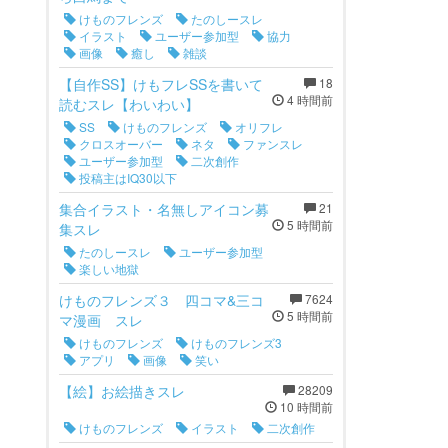
けものフレンズ
たのしースレ
イラスト
ユーザー参加型
協力
画像
癒し
雑談
【自作SS】けもフレSSを書いて
18
4 時間前
読むスレ【わいわい】
SS
けものフレンズ
オリフレ
クロスオーバー
ネタ
ファンスレ
ユーザー参加型
二次創作
投稿主はIQ30以下
集合イラスト・名無しアイコン募
21
5 時間前
集スレ
たのしースレ
ユーザー参加型
楽しい地獄
けものフレンズ３ 四コマ&三コ
7624
5 時間前
マ漫画 スレ
けものフレンズ
けものフレンズ3
アプリ
画像
笑い
【絵】お絵描きスレ
28209
10 時間前
けものフレンズ
イラスト
二次創作