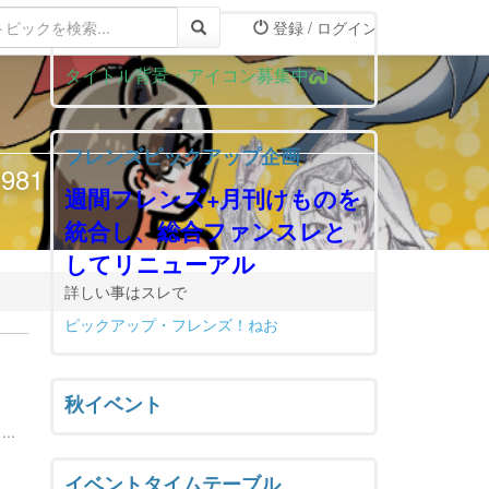
登録 / ログイン
おしらせ
タイトル背景・アイコン募集中
フレンズピックアップ企画
81
週間フレンズ+月刊けものを
統合し、総合ファンスレと
してリニューアル
詳しい事はスレで
ピックアップ・フレンズ！ねお
秋イベント
..
イベントタイムテーブル