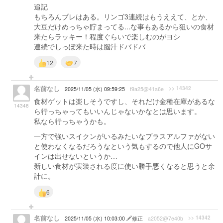
追記
もちろんブレはある。リンゴ3連続はもうええて、とか、
大豆だけめっちゃ貯まってる...な事もあるから狙いの食材
来たらラッキー！程度ぐらいで楽しむのがヨシ
連続でしっぽ来た時は脳汁ドバドバ
12
7
名前なし
>> 14342
2025/11/05 (水) 09:59:25
f9a25@41a6e
食材ゲットは楽しそうですし、それだけ金種在庫があるな
14348
ら行っちゃってもいいんじゃないかなとは思います。
私なら行っちゃうかも。
一方で強いスイクンがいるみたいなプラスアルファがない
と使わなくなるだろうなという気もするので他人にGOサ
インは出せないというか…
新しい食材が実装される度に使い勝手悪くなると思うと余
計に。
6
名前なし
>> 14342
2025/11/05 (水) 10:03:00
修正
a2052@7e40b