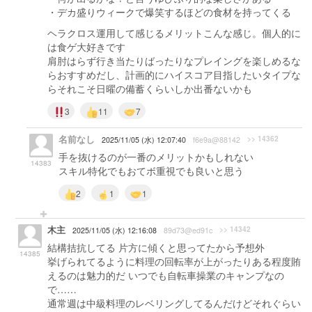
・デカ盛りウィークで爆笑するほどの食材を持ってくる
ヘラクロス運用して感じるメリットこんな感じ。個人的に
は食ゲ大好きです
肩肘はらず行き当たりばったりなプレイングを楽しめるな
らおすすめだし、計画的にハイスコア目指したいタイプな
らそれこそ日曜の備蓄くらいしか出番ないかも
3
11
7
名前なし
>> 14362
2025/11/05 (水) 12:07:40
f6e9a@88142
手を抜けるのが一番のメリットかもしれない
14383
スキル特化でもおてボ重視でも良いと思う
2
1
1
木主
>> 14342
2025/11/05 (水) 12:16:08
89d73@ed91c
結構拮抗してる 片方に傾くと思ってたから予想外
14385
挙げられてるように料理の回転率が上がったりある程度賄
えるのは魅力的だ いつでも自転車操業のキャンプなの
で……
通常週は中級料理のレベリングしてるんだけどそれぐらい