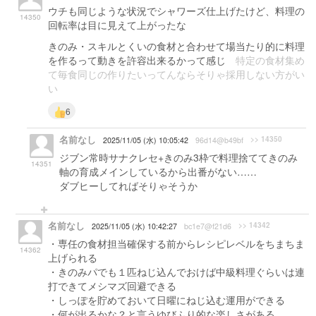
ウチも同じような状況でシャワーズ仕上げたけど、料理の
14350
回転率は目に見えて上がったな
きのみ・スキルとくいの食材と合わせて場当たり的に料理
を作るって動きを許容出来るかって感じ
特定の食材集め
て毎食同じの作りたいってんならそりゃ採用しない方がい
い
6
名前なし
>> 14350
2025/11/05 (水) 10:05:42
96d14@b49bf
ジブン常時サナクレセ+きのみ3枠で料理捨ててきのみ
14351
軸の育成メインしているから出番がない……
ダブヒーしてればそりゃそうか
名前なし
>> 14342
2025/11/05 (水) 10:42:27
bc1e7@f21d6
・専任の食材担当確保する前からレシピレベルをちまちま
14362
上げられる
・きのみパでも１匹ねじ込んでおけば中級料理ぐらいは連
打できてメシマズ回避できる
・しっぽを貯めておいて日曜にねじ込む運用ができる
・何が出るかな？と言うゆびふり的な楽しさがある