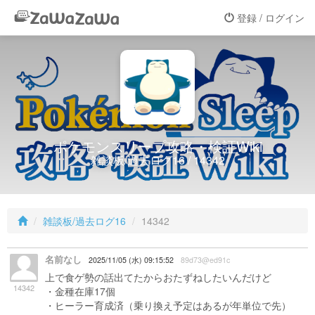
登録 / ログイン
ポケモンスリープ攻略・検証Wiki
雑談板/過去ログ16 / 14342
雑談板/過去ログ16
14342
名前なし
2025/11/05 (水) 09:15:52
89d73@ed91c
上で食ゲ勢の話出てたからおたずねしたいんだけど
14342
・金種在庫17個
・ヒーラー育成済（乗り換え予定はあるが年単位で先）