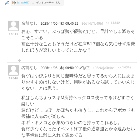
6a1aedb867
...
ゲストユーザー 18 人
名前なし
>> 14342
2025/11/05 (水) 09:40:28
96d14@b49bf
おぉ、すごい。ぶっぱ勢が優勢だけど、早計でしょ派もそ
14344
こそこいる
補正十分なこともそうだけど在庫5/17個なら気にせず消費
したほうが楽しいよってとこかな？
名前なし
>> 14342
2025/11/05 (水) 09:50:02
修正
103c6@0b4cd
食ゲはゆびふりと同じ趣味枠だと思ってるから人にはあま
14346
りおすすめはしないけど、興味があるなら試していいんじ
ゃない、とは思う。
私はしんちょうスキM所持ヘラクロス使ってるけどすごく
楽しい
運だけどしっぽ・かぼちゃも拾うし、これからアボカドも
候補に入るのが楽しみ
ネギ・キノコとか集めづらいのも持ってこれるし。
食材少なくなったイベント終了後の通常週とか今週みたい
な準備週に雑に入れて集めてる