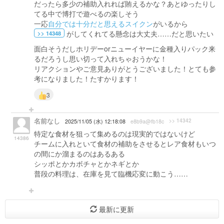
だったら多少の補助入れれば賄えるかな？あとゆったりし
てる中で博打で遊べるの楽しそう
一応
自分では十分だと思えるスイクン
がいるから
がしてくれてる懸念は大丈夫……だと思いたい
>> 14348
面白そうだしホリデーorニューイヤーに金種入りパック来
るだろうし思い切って入れちゃおうかな！
リアクションやご意見ありがとうございました！とても参
考になりました！たすかります！
3
名前なし
>> 14342
2025/11/05 (水) 12:18:08
e8b9a@fb18c
特定な食材を狙って集めるのは現実的ではないけど
14386
チームに入れといて食材の補助をさせるとレア食材もいつ
の間にか溜まるのはあるある
シッポとかカボチャとかネギとか
普段の料理は、在庫を見て臨機応変に動こう……
最新に更新