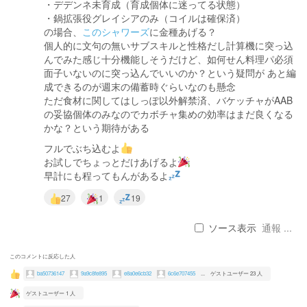
・デデンネ未育成（育成個体に迷ってる状態）
・鍋拡張役グレイシアのみ（コイルは確保済）
の場合、
このシャワーズ
に金種あげる？
個人的に文句の無いサブスキルと性格だし計算機に突っ込
んでみた感じ十分機能しそうだけど、如何せん料理パ必須
面子いないのに突っ込んでいいのか？という疑問が あと編
成できるのが週末の備蓄時ぐらいなのも懸念
ただ食材に関してはしっぽ以外解禁済、バケッチャがAAB
の妥協個体のみなのでカボチャ集めの効率はまだ良くなる
かな？という期待がある
フルでぶち込むよ
お試しでちょっとだけあげるよ
早計にも程ってもんがあるよ
27
1
19
ソース表示
通報 ...
このコメントに反応した人
ba50736147
9a9c8fe895
e8a0e6cb32
6c6e707455
...
ゲストユーザー 23 人
ゲストユーザー 1 人