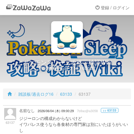
登録 / ログイン
ポケモンスリープ攻略・検証Wiki
雑談板/過去ログ16 / 63137
雑談板/過去ログ16
63133
63137
名前なし
>> 63133
2026/06/04 (木) 09:00:29
7b9ac@a3058
ジジーロンの構成わからないけど
63137
イワパレス使うなら各食材の専門家は別にいたほうがいい
し