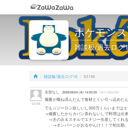
ポケモンス
雑談板/過去ログ16 
雑談板/過去ログ16
63186
名前なし
2026/06/04 (木) 14:00:29
96d14@b49bf
備蓄が概ね済んだんで食材とくい引っ込めた
63186
でもジジーロン欲しいし300万くらいまでは
→備蓄したからカバン弄れないしで料理は出
→きのみ＆スキルでエナジー生産してくれる
→オンバーンがおるやんけ！！で初出勤。ガ