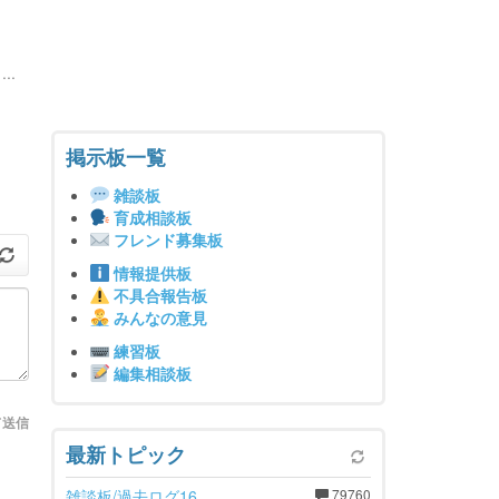
..
掲示板一覧
雑談板
育成相談板
フレンド募集板
情報提供板
不具合報告板
みんなの意見
練習板
編集相談板
て送信
最新トピック
雑談板/過去ログ16
79760