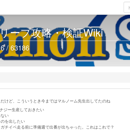
リープ攻略・検証Wiki
/ 63186
んだけど、こういうとき今まではマルノーム先生出してたのね
エナジー生産しておきたい
来ない
のを出したい
チイベ走る前に準備週で出番が出ちゃった。これはこれで？