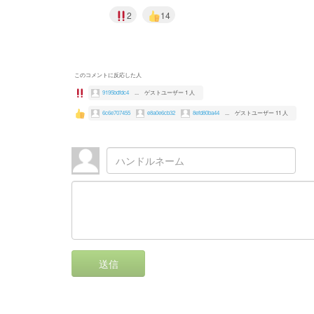
2
14
このコメントに反応した人
9195bdfdc4
...
ゲストユーザー 1 人
6c6e707455
e8a0e6cb32
8efd80ba44
...
ゲストユーザー 11 人
送信