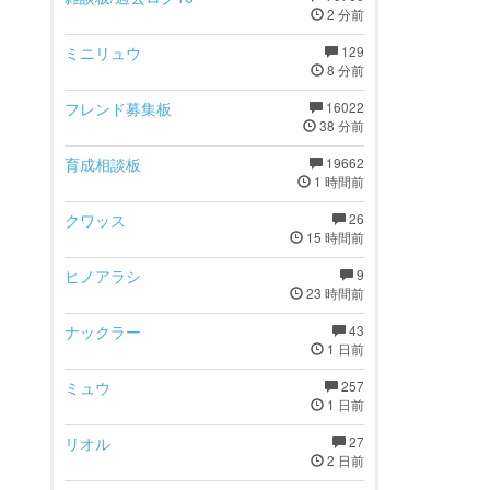
2 分前
ミニリュウ
129
8 分前
フレンド募集板
16022
38 分前
育成相談板
19662
1 時間前
クワッス
26
15 時間前
ヒノアラシ
9
23 時間前
ナックラー
43
1 日前
ミュウ
257
1 日前
リオル
27
2 日前