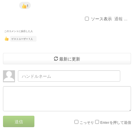
1
ソース表示
通報 ...
このコメントに反応した人
ゲストユーザー 1 人
最新に更新
送信
こっそり
Enterを押して送信