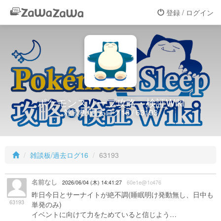
登録 / ログイン
ポケモンスリープ攻略・検証Wiki
雑談板/過去ログ16 / 63193
雑談板/過去ログ16
63193
名前なし
2026/06/04 (木) 14:41:27
60e1e@1c476
昨日今日とサーナイトが絶不調(睡眠明け発動無し、日中も
63193
単発のみ)
イベントに向けて力をためていると信じよう…