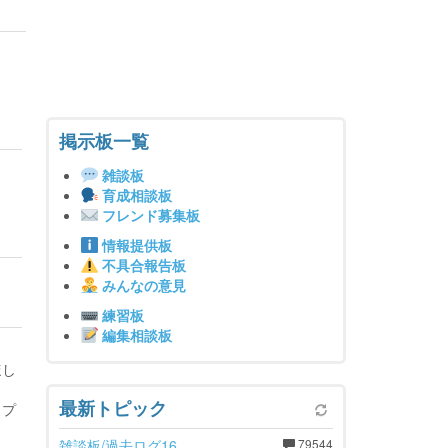
掲示板一覧
雑談板
育成相談板
フレンド募集板
情報提供板
不具合報告板
みんなの意見
練習板
編集相談板
ほし
最新トピック
ップ
雑談板/過去ログ16
79544