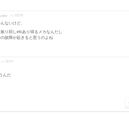
>> 72179
49bf
かんないけど、
振り回しetcあり得るメカなんだし
かの故障が起きると思うのよね
>> 72171
うんだ