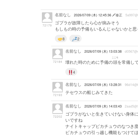
名前なし
2026/07/09 (木) 12:45:36
修正
5a997@
ゴプラが故障したら心が病みそう
72179
もしもの時の予備もいるんじゃないかと思
8
2
名前なし
2026/07/09 (木) 13:03:38
d0567@
こころ
壊れた時のために予備の
頭
を常備し
72184
4
名前なし
2026/07/09 (木) 13:28:31
96d14@b
テセウスの船じみてきた
72193
名前なし
2026/07/09 (木) 14:03:43
2aad5@
ゴプラがないと生きていけない身体
72202
いですね
ナイトキャップピカチュウのなつき
ピカチュウの引っ越し機能もつけて