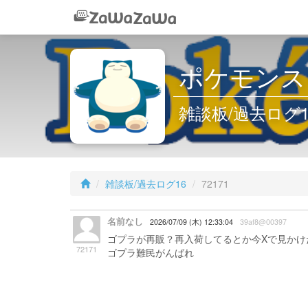
ポケモンス
雑談板/過去ログ16 
雑談板/過去ログ16
72171
名前なし
2026/07/09 (木) 12:33:04
39af8@00397
ゴプラが再販？再入荷してるとか今Xで見かけ
72171
ゴプラ難民がんばれ