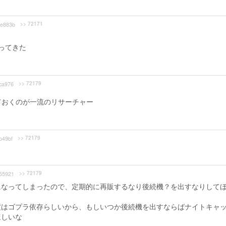
>> 72171
e883b
ってきた
>> 72179
ca976
ておくのが一流のリサーチャー
>> 72179
49bf
>> 72179
55921
になってしまったので、定期的に再販するなり後続機？を出すなりして
度はゴプラ依存らしいから、もしいつか後続機を出すならばナイトキャ
ほしいな