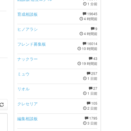
1 分前
育成相談板
19645
4 時間前
ヒノアラシ
9
4 時間前
フレンド募集板
16014
10 時間前
ナックラー
43
19 時間前
ミュウ
257
1 日前
リオル
27
1 日前
クレセリア
105
2 日前
編集相談板
1795
3 日前