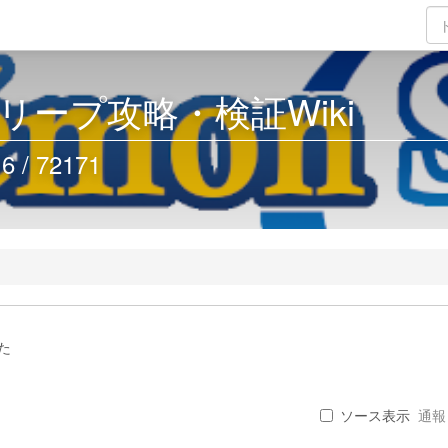
リープ攻略・検証Wiki
/ 72171
た
ソース表示
通報 .