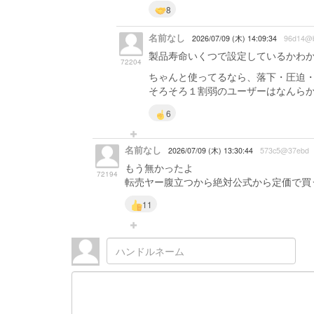
8
名前なし
2026/07/09 (木) 14:09:34
96d14@b
製品寿命いくつで設定しているかわ
72204
ちゃんと使ってるなら、落下・圧迫・
そろそろ１割弱のユーザーはなんら
6
名前なし
2026/07/09 (木) 13:30:44
573c5@37ebd
もう無かったよ
72194
転売ヤー腹立つから絶対公式から定価で買
11