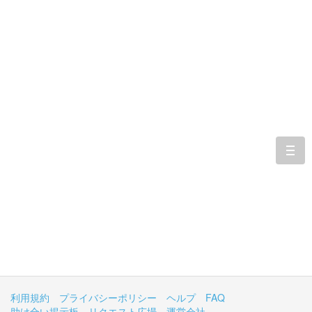
togg
navi
利用規約
プライバシーポリシー
ヘルプ
FAQ
助け合い掲示板
リクエスト広場
運営会社