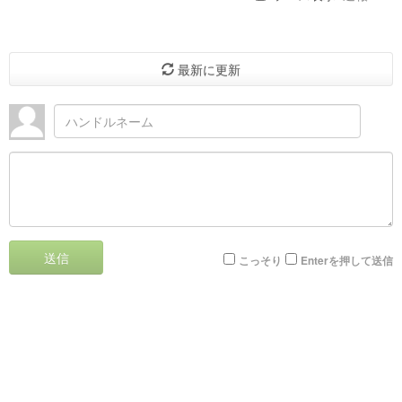
最新に更新
送信
こっそり
Enterを押して送信