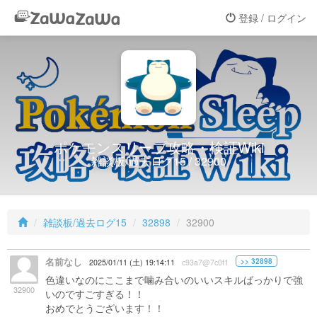
登録 / ログイン
ポケモンスリープ攻略・検証Wiki
雑談板/過去ログ15 / 32900
雑談板/過去ログ15
32898
32900
名前なし
>> 32898
2025/01/11 (土) 19:14:11
c93a7@7c0f1
色違いなのにここまで噛み合いのいいスキルばっかりで強
32900
いのですごすぎる！！
おめでとうございます！！