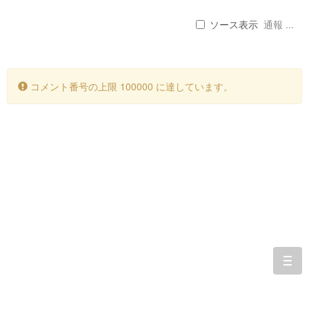
ソース表示
通報 ...
コメント番号の上限 100000 に達しています。
togg
navi