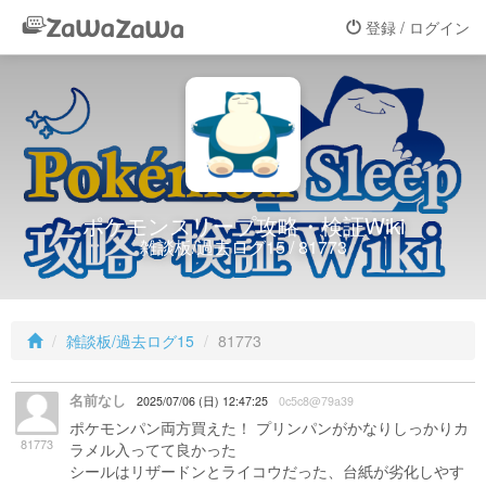
登録 / ログイン
ポケモンスリープ攻略・検証Wiki
雑談板/過去ログ15 / 81773
雑談板/過去ログ15
81773
名前なし
2025/07/06 (日) 12:47:25
0c5c8@79a39
ポケモンパン両方買えた！ プリンパンがかなりしっかりカ
81773
ラメル入ってて良かった
シールはリザードンとライコウだった、台紙が劣化しやす