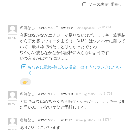
ソース表示
通報 ...
名前なし
>> 81784
2025/07/06 (日) 15:11:22
2c266@faa13
今週はなかなかエナジーが足りないけど、ラッキー族実装
81787
からデカ盛りウィークまで（～6/15）はウノハナに籠って
いて、最終枠で出たことはなかったですね
ワシボン族もなかなか保証枠に入らないようです
いつ入るかは本当に謎……
ちなみに最終枠に入る場合、出そうなランクについ
て
1
名前なし
>> 81784
2025/07/06 (日) 15:58:03
46270@e2db3
アロキュウはめちゃくちゃ時間かかったし、ラッキーはま
81791
だ早いんじゃないかなと予想してる。
名前なし
>> 81784
2025/07/06 (日) 20:26:31
4854f@84b17
ありがとうございます
81824