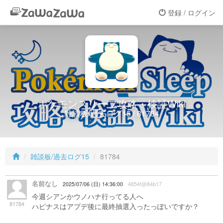
登録 / ログイン
ポケモンスリープ攻略・検証Wiki
雑談板/過去ログ15 / 81784
雑談板/過去ログ15
81784
名前なし
2025/07/06 (日) 14:36:00
4854f@84b17
今週シアンかウノハナ行ってる人へ
81784
ハピナスはアプデ後に最終抽選入ったっぽいですか？