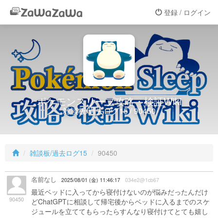
登録 / ログイン
ポケモンスリープ攻略・検証Wiki
雑談板/過去ログ15 / 90450
雑談板/過去ログ15
90450
名前なし
2025/08/01 (金) 11:46:17
034e2@1cb67
最近ベッドに入ってから寝付けないのが悩みだったんだけ
90450
どChatGPTに相談して帰宅後からベッドに入るまでのスケ
ジュールを立ててもらったらすんなり寝付けてとても嬉し