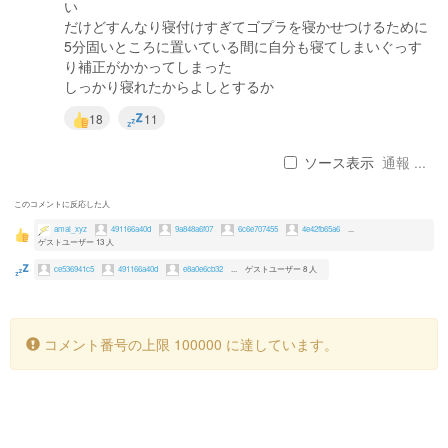
い
だけどすんなり寝付けすぎてゴプラを寝かせつけるために
5分固いところに置いている間に自分も寝てしまいぐっす
り補正がかかってしまった
しっかり寝れたからよしとするか
18
11
ソース表示
通報 ...
このコメントに反応した人
amal_xyz
491166a40d
9a848a6f07
6c6e707455
4e42fb65a6
...
ゲストユーザー 13 人
ce536941c5
491166a40d
e8a0e6cb32
...
ゲストユーザー 8 人
コメント番号の上限 100000 に達しています。