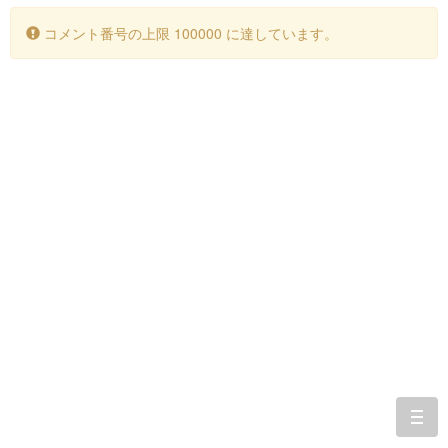
コメント番号の上限 100000 に達しています。
togg
navi