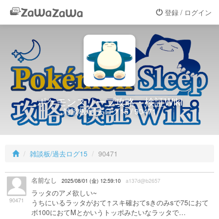
登録 / ログイン
ポケモンスリープ攻略・検証Wiki
雑談板/過去ログ15 / 90471
雑談板/過去ログ15
90471
名前なし
2025/08/01 (金) 12:59:10
a137d@b2657
ラッタのアメ欲しい~
90471
うちにいるラッタがおて↑スキ確おてsきのみsで75におて
ボ100におてMとかいうトッポみたいなラッタで…