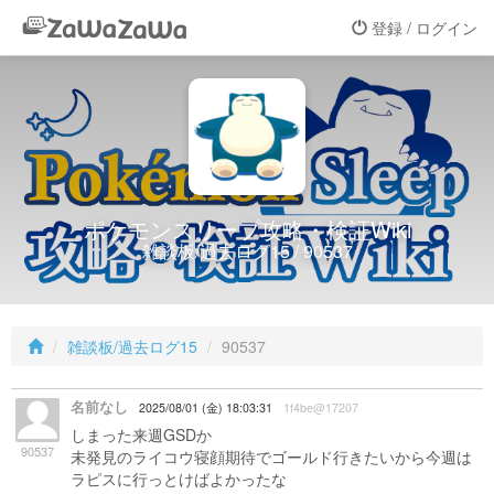
登録 / ログイン
ポケモンスリープ攻略・検証Wiki
雑談板/過去ログ15 / 90537
雑談板/過去ログ15
90537
名前なし
2025/08/01 (金) 18:03:31
1f4be@17207
しまった来週GSDか
90537
未発見のライコウ寝顔期待でゴールド行きたいから今週は
ラピスに行っとけばよかったな