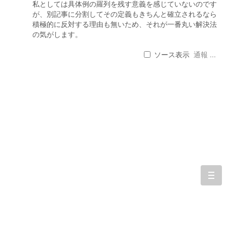
私としては具体例の羅列を残す意義を感じていないのです
が、別記事に分割してその定義もきちんと確立されるなら
積極的に反対する理由も無いため、それが一番丸い解決法
の気がします。
ソース表示
通報 ...
togg
navi