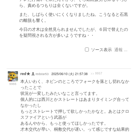
ら、責めるつもりは全くないですが。
また、しばらく使いにくくなりましたね。こうなると石黒
の離脱も響く。
今日の才木は全然見られませんでしたが、６回で替えたの
を疑問視される方が多いようですね・・
ソース表示
通報 ...
red★
>> 9957
redstar53
2025/06/10 (火) 21:57:38
本人いわく、ネビンのところでフォークを落とし切れなか
9966
ったことで
状況が一変したみたいなこと言ってます。
個人的には西川とかストレートはあまりタイミング合って
なかったし
もっとストレートで押して欲しかったかなと。あとはクロ
スファイアという武器が
あるんやから、もっと使ってほしかったです。
才木交代が早い、桐敷交代が遅い。って感じですな結果的