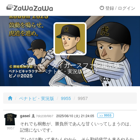
登録 / ログイン
ペナトピ・タイガースファン掲示板
ペナトピ・実況版 / 9957
ペナトピ・実況版
9955
9957
gasei
>> 9955
7dc23bf9b7
2025/06/10 (火) 21:24:05
それでも桐敷が、勝負所であんな甘くいってしまうのは、
9957
記憶にないです。
アレだけ働いて来たんやから、そら勤続疲労も来るやろか