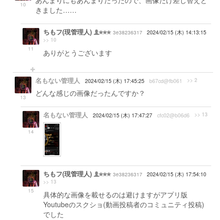
あんまりにもあんまりだったので、画像だけ差し替えと
10
きました……
ちもフ(現管理人)
3e38236317
2024/02/15 (木) 14:13:15
>> 10
11
ありがとうございます
名もない管理人
>> 2
2024/02/15 (木) 17:45:25
b67cd@fb061
どんな感じの画像だったんですか？
13
名もない管理人
>> 13
2024/02/15 (木) 17:47:27
cfc02@b06d6
14
ちもフ(現管理人)
3e38236317
2024/02/15 (木) 17:54:10
>> 13
15
具体的な画像を載せるのは避けますがアプリ版
Youtubeのスクショ(動画投稿者のコミュニティ投稿)
でした