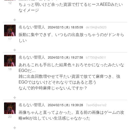
12
ちょっと弱いけど余った資源で打てるヒースAEEDみたい
なイメージ
名もない管理人
2024/02/15 (木) 18:05:09
de194@a5620
振動に集中できず、いつもの出血放っちゃうのがドンキら
17
しい
名もない管理人
2024/02/15 (木) 19:27:58
b7750@a561f
あれもこれも手出した結果色々おろそかになったみたいな
18
EGOだ…
雑に出血回数増やせて平たい資源で放てて麻痺つき、強
EGOではないけどそれなりではあると思う
なんで的中時麻痺じゃないんですか？
名もない管理人
2024/02/15 (木) 19:39:28
7ae45@ee1e2
画像ちゃんと直ってよかった。直る前の画像はゲームの攻
20
略wikiが出していい生活感じゃなかった