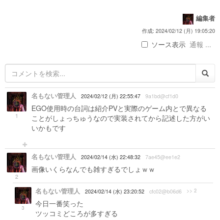
編集者
作成: 2024/02/12 (月) 19:05:20
ソース表示
通報 ...
名もない管理人
2024/02/12 (月) 22:55:47
9a1bd@cf1d0
EGO使用時の台詞は紹介PVと実際のゲーム内とで異なる
1
ことがしょっちゅうなので実装されてから記述した方がい
いかもです
名もない管理人
2024/02/14 (水) 22:48:32
7ae45@ee1e2
画像いくらなんでも雑すぎるでしょｗｗ
2
名もない管理人
>> 2
2024/02/14 (水) 23:20:52
cfc02@b06d6
今日一番笑った
3
ツッコミどころが多すぎる