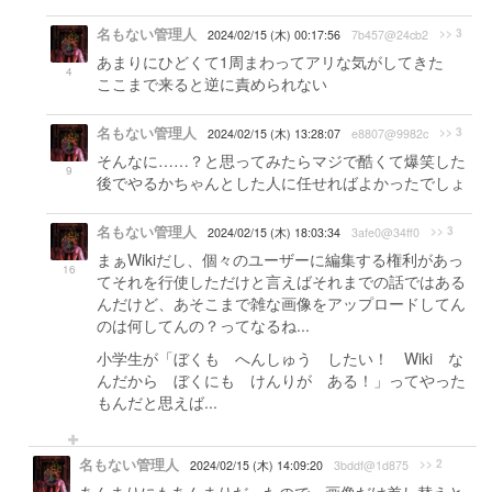
名もない管理人
>> 3
2024/02/15 (木) 00:17:56
7b457@24cb2
あまりにひどくて1周まわってアリな気がしてきた
4
ここまで来ると逆に責められない
名もない管理人
>> 3
2024/02/15 (木) 13:28:07
e8807@9982c
そんなに……？と思ってみたらマジで酷くて爆笑した
9
後でやるかちゃんとした人に任せればよかったでしょ
名もない管理人
>> 3
2024/02/15 (木) 18:03:34
3afe0@34ff0
まぁWikiだし、個々のユーザーに編集する権利があっ
16
てそれを行使しただけと言えばそれまでの話ではある
んだけど、あそこまで雑な画像をアップロードしてん
のは何してんの？ってなるね...
小学生が「ぼくも へんしゅう したい！ Wiki な
んだから ぼくにも けんりが ある！」ってやった
もんだと思えば...
名もない管理人
>> 2
2024/02/15 (木) 14:09:20
3bddf@1d875