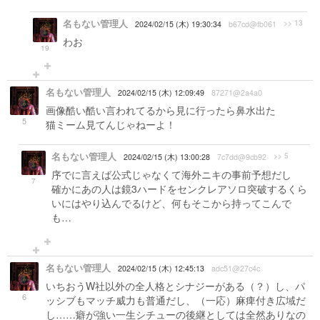
名もない管理人
>> 13
2024/02/15 (木) 19:30:34
b67cd@fb061
わお
19
名もない管理人
2024/02/15 (木) 12:09:49
87271@2a4a0
画像酷い酷い言われてるから見に行ったら鼻水出た
5
猫ミーム見てんじゃねーよ！
名もない管理人
>> 5
2024/02/15 (木) 13:00:28
7c7dd@9cb92
序でに言えば公式じゃなくて海外ニキの事前予想だし
7
確かにあの人は鏡3ハードをセンクレアソロ突破するくら
いにはやり込んでるけど、何もそこから持ってこんで
も…
名もない管理人
2024/02/15 (木) 12:45:13
adc51@27c4c
いちおうW社以外の全人格とシナジーがある（？）し、パ
6
ッシブもマッチ威力も普通だし、（一応）麻痺付き広域だ
し……癖が強い一生シチューの後継としては全然ありなの