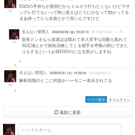
EGOの手持ちが貧弱だからミルカラ打ちたくないけどラサ
32
ングレ打てないって時に使えばどうにかなって助かってる
まあ持ってたら水袋とかで良いんですけど
名もない管理人
>> 32
2026/02/06 (金) 19:30:13
f8789@195c3
室長ドンキなら資源ほぼ取れて本人苦手な回数も取れて
34
S2広域とかで雑魚召喚してくる相手を呼吸の餌にできた
りもするというお得EGOのになる気がしますね
名もない管理人
2026/03/31 (火) 15:29:24
8a1dc@4aa7a
解析段階のとこに何故かハーモニー表示されてる
35
ツリー表示
タイムライン
最新に更新