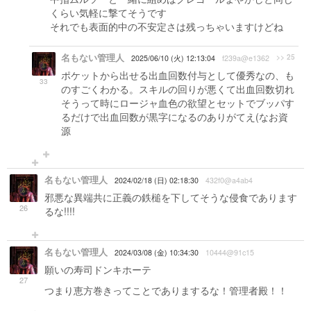
くらい気軽に撃てそうです
それでも表面的中の不安定さは残っちゃいますけどね
名もない管理人
>> 25
2025/06/10 (火) 12:13:04
f239a@e1362
ポケットから出せる出血回数付与として優秀なの、も
33
のすごくわかる。スキルの回りが悪くて出血回数切れ
そうって時にロージャ血色の欲望とセットでブッパす
るだけで出血回数が黒字になるのありがてえ(なお資
源
名もない管理人
2024/02/18 (日) 02:18:30
432f0@a4ab4
邪悪な異端共に正義の鉄槌を下してそうな侵食であります
26
るな!!!!
名もない管理人
2024/03/08 (金) 10:34:30
10444@91c15
願いの寿司ドンキホーテ
27
つまり恵方巻きってことでありまするな！管理者殿！！