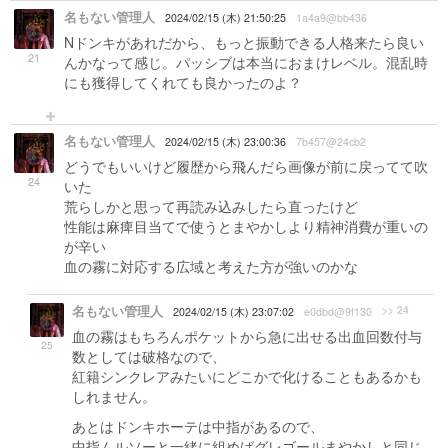
名もない管理人
2024/02/15 (木) 21:50:25
1a4a9@bb436
Nドンキがあれだから、もっと振動できる人格来たら良い
21
んかなって感じ。パッシブは本当におまけレベル。混乱時
にも獲得してくれても良かったのよ？
名もない管理人
2024/02/15 (木) 23:00:36
7b457@24cb2
どうでもいいけど履歴から飛んだら画像が前に戻ってて吹
24
いた
荒らしかと思って再読み込みしたら直ったけど
性能は麻痺目当てで使うとまやかしより精神消費が重いの
が辛い
血の霧に対応する広域と考えた方が強いのかな
名もない管理人
>> 24
2024/02/15 (木) 23:07:02
e0dbd@9f130
血の霧はもちろんポケットから急に出せる出血回数付与
25
数としては破格なので、
紅籍シンクレアみたいにどこかで化けることもあるかも
しれません。
あとはドンキホーテは中指があるので、
中指ムルソーと一緒に組めばグレゴールまやかしと同じ