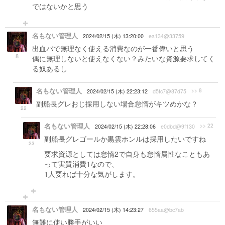
ではないかと思う
名もない管理人
2024/02/15 (木) 13:20:00
ea134@33759
出血パで無理なく使える消費なのが一番偉いと思う
8
偶に無理しないと使えなくない？みたいな資源要求してく
る奴あるし
名もない管理人
>> 8
2024/02/15 (木) 22:23:12
d5fc7@87d75
副船長グレおじ採用しない場合怠惰がキツめかな？
22
名もない管理人
>> 22
2024/02/15 (木) 22:28:06
e0dbd@9f130
副船長グレゴールか黒雲ホンルは採用したいですね
23
要求資源としては怠惰2で自身も怠惰属性なこともあ
って実質消費1なので、
1人要れば十分な気がします。
名もない管理人
2024/02/15 (木) 14:23:27
655aa@bc7ab
無難に使い勝手がいい