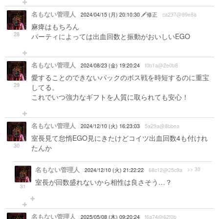
名もない管理人
2024/04/15 (月) 20:10:30
修正
ca237@99e8a
麻痺はもちろん
28
パーティによっては出血回数と振動がおいしいEGO
名もない管理人
2024/08/23 (金) 19:20:24
f0b1a@2e0b8
愛することのできないパックのボス戦を時短するのに重宝
29
してる。
これでいつ強力なギフトを人質に取られても安心！
名もない管理人
2024/12/10 (火) 16:23:03
5a29a@8bbea
室長見て怠惰EGO見にきたけどコイツ出血回数4も付けれ
30
たんか
名もない管理人
>> 30
2024/12/10 (火) 21:22:22
68c12@25c9a
室長が回数盛れないから相性は良さそう…？
31
名もない管理人
2025/05/08 (木) 09:20:24
f6a74@62f0b