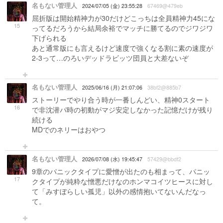
名もない管理人
2024/07/05 (金) 23:55:28
67469@479eb
屈折版は開始精神力が30だけどこっちは全員精神力45にな
15
ってるだろうから結局余裕でマッチに勝てるのでジワジワ
下げられる
あと通常版にも言えるけど速度で強くなる割に素の速度が
2-3って…のろいデッドラビッツ団員と大差ないぞ
名もない管理人
2025/06/16 (月) 21:07:06
38bf2@885b7
ストーリーでやり合う時が一番しんどい、精神0スタート
16
で非沈潜パ時の初動がマジ安定しなかった記憶だけが残り
続ける
MDでのネリーはおやつ
名もない管理人
2026/07/08 (水) 19:45:47
57429@bbdf2
9章のパニックタイプに愛憎が出たのも相まって、パニッ
17
クタイプが純粋な憎悪だけなのホンマコイツヒースに対し
て「みすぼらしい孤児」以外の感情抱いてないんだなっ
て。