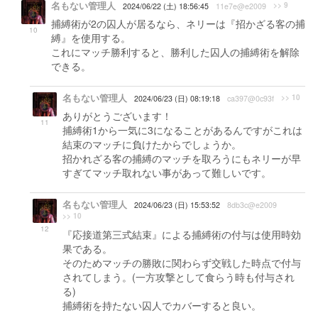
名もない管理人
>> 9
2024/06/22 (土) 18:56:45
11e7e@e2009
捕縛術が2の囚人が居るなら、ネリーは『招かざる客の捕
10
縛』を使用する。
これにマッチ勝利すると、勝利した囚人の捕縛術を解除
できる。
名もない管理人
>> 10
2024/06/23 (日) 08:19:18
ca397@0c93f
ありがとうございます！
11
捕縛術1から一気に3になることがあるんですがこれは
結束のマッチに負けたからでしょうか。
招かれざる客の捕縛のマッチを取ろうにもネリーが早
すぎてマッチ取れない事があって難しいです。
名もない管理人
2024/06/23 (日) 15:53:52
8db3c@e2009
>> 10
12
『応接道第三式結束』による捕縛術の付与は使用時効
果である。
そのためマッチの勝敗に関わらず交戦した時点で付与
されてしまう。(一方攻撃として食らう時も付与され
る)
捕縛術を持たない囚人でカバーすると良い。