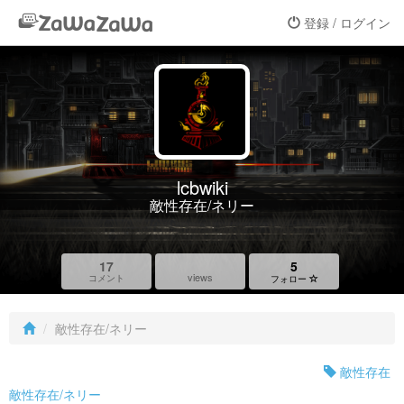
登録 / ログイン
lcbwiki
敵性存在/ネリー
17
5
views
コメント
フォロー
敵性存在/ネリー
敵性存在
敵性存在/ネリー