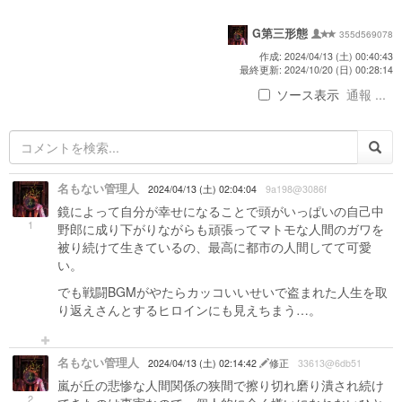
G第三形態
355d569078
作成: 2024/04/13 (土) 00:40:43
最終更新: 2024/10/20 (日) 00:28:14
ソース表示
通報 ...
名もない管理人
2024/04/13 (土) 02:04:04
9a198@3086f
鏡によって自分が幸せになることで頭がいっぱいの自己中
1
野郎に成り下がりながらも頑張ってマトモな人間のガワを
被り続けて生きているの、最高に都市の人間してて可愛
い。
でも戦闘BGMがやたらカッコいいせいで盗まれた人生を取
り返えさんとするヒロインにも見えちまう…。
名もない管理人
2024/04/13 (土) 02:14:42
修正
33613@6db51
嵐が丘の悲惨な人間関係の狭間で擦り切れ磨り潰され続け
2