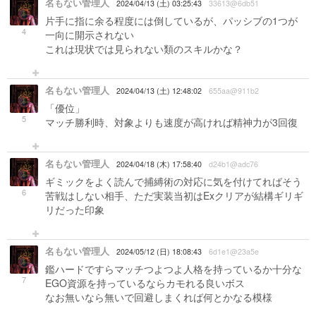
名もない管理人
2024/04/13 (土) 03:25:43
33613@6db51
片手に指に余る程度には倒しているが、パッシブの1つが
4
一向に開示されない
これは現状では見られない類のスキルかな？
名もない管理人
2024/04/13 (土) 12:48:02
655aa@911b2
「優位」
5
マッチ勝利時、対象よりも速度が高ければ精神力が3回復
名もない管理人
2024/04/18 (木) 17:58:40
d24b1@adc76
ギミックをよく読んで捕縛術の対応に気を付けてればそう
6
苦戦はしない相手、ただ実装当初はExクリアが結構ギリギ
リだった印象
名もない管理人
2024/05/12 (日) 18:08:43
6d1e1@23a5e
鑑ハードですらマッチつよつよ人格を持っているか十分な
7
EGO資源を持っているならカモれる良いボス
なお無いなら無いで回避しまくれば何とかなる模様