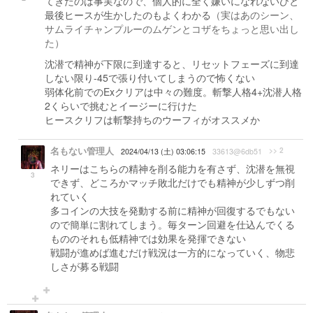
てきたのは事実なので、個人的に全く嫌いになれないひと
最後ヒースが生かしたのもよくわかる
（実はあのシーン、
サムライチャンプルーのムゲンとコザをちょっと思い出し
た）
沈潜で精神が下限に到達すると、リセットフェーズに到達
しない限り-45で張り付いてしまうので怖くない
弱体化前でのExクリアは中々の難度。斬撃人格4+沈潜人格
2くらいで挑むとイージーに行けた
ヒースクリフは斬撃持ちのウーフィがオススメか
名もない管理人
>> 2
2024/04/13 (土) 03:06:15
33613@6db51
ネリーはこちらの精神を削る能力を有さず、沈潜を無視
3
できず、どころかマッチ敗北だけでも精神が少しずつ削
れていく
多コインの大技を発動する前に精神が回復するでもない
ので簡単に割れてしまう。毎ターン回避を仕込んでくる
もののそれも低精神では効果を発揮できない
戦闘が進めば進むだけ戦況は一方的になっていく、物悲
しさが募る戦闘