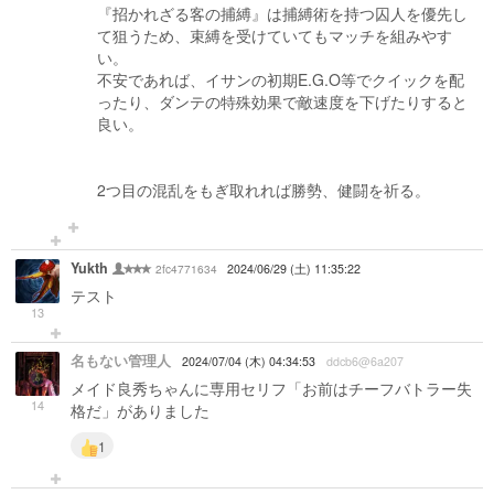
『招かれざる客の捕縛』は捕縛術を持つ囚人を優先し
て狙うため、束縛を受けていてもマッチを組みやす
い。
不安であれば、イサンの初期E.G.O等でクイックを配
ったり、ダンテの特殊効果で敵速度を下げたりすると
良い。
2つ目の混乱をもぎ取れれば勝勢、健闘を祈る。
Yukth
2fc4771634
2024/06/29 (土) 11:35:22
テスト
13
名もない管理人
2024/07/04 (木) 04:34:53
ddcb6@6a207
メイド良秀ちゃんに専用セリフ「お前はチーフバトラー失
14
格だ」がありました
1