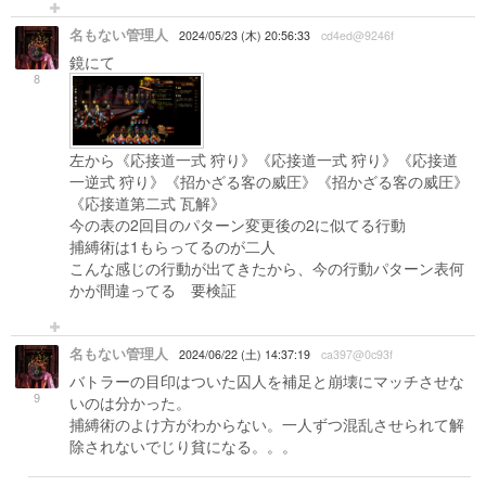
名もない管理人
2024/05/23 (木) 20:56:33
cd4ed@9246f
鏡にて
8
左から《応接道一式 狩り》《応接道一式 狩り》《応接道
一逆式 狩り》《招かざる客の威圧》《招かざる客の威圧》
《応接道第二式 瓦解》
今の表の2回目のパターン変更後の2に似てる行動
捕縛術は1もらってるのが二人
こんな感じの行動が出てきたから、今の行動パターン表何
かが間違ってる 要検証
名もない管理人
2024/06/22 (土) 14:37:19
ca397@0c93f
バトラーの目印はついた囚人を補足と崩壊にマッチさせな
9
いのは分かった。
捕縛術のよけ方がわからない。一人ずつ混乱させられて解
除されないでじり貧になる。。。