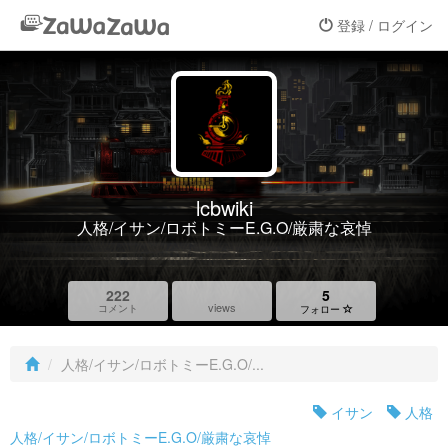
登録 / ログイン
lcbwiki
人格/イサン/ロボトミーE.G.O/厳粛な哀悼
222
5
views
コメント
フォロー
人格/イサン/ロボトミーE.G.O/...
イサン
人格
人格/イサン/ロボトミーE.G.O/厳粛な哀悼