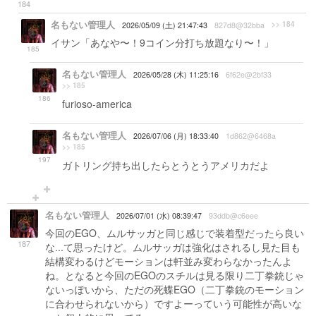
184
名もない管理人
>> 184
2026/05/09 (土) 21:47:43
827d8@32bba
イサン「あなや〜！9コイン分打ち放題なり〜！」
185
名もない管理人
2026/05/28 (木) 11:25:16
6f62e@2bf33
>> 185
186
furioso-america
名もない管理人
2026/07/06 (月) 18:33:40
1d862@6468a
>> 185
197
ガトリング持ち出したらとうとうアメリカだよ
名もない管理人
2026/07/01 (水) 08:39:47
93ddb@c6eee
今回のEGO、ムルサッガと同じ感じで装着型だったら良い
187
な...て思ったけど。ムルサッガは強化はされるし見た目も
結構変わるけどモーションは軒並み変わらなかったんよ
ね。となると今回のEGOのスチルは見る限り二丁拳銃じゃ
ないっぽいから、ただの死蝶EGO（二丁拳銃のモーション
に合わせられないから）ですよーっていう可能性が高いな