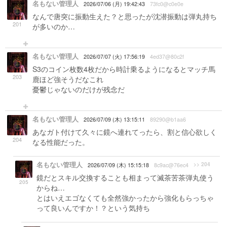
名もない管理人
2026/07/06 (月) 19:42:43
73fc0@c0e0e
なんで唐突に振動生えた？と思ったが沈潜振動は弾丸持ち
201
が多いのか…
名もない管理人
2026/07/07 (火) 17:56:19
4ed37@80c2f
S3のコイン枚数4枚だから時計乗るようになるとマッチ馬
203
鹿ほど強そうだなこれ
憂鬱じゃないのだけが残念だ
名もない管理人
2026/07/09 (木) 13:15:11
89290@b1aa6
あなガト付けて久々に鏡へ連れてったら、割と信心欲しく
204
なる性能だった。
名もない管理人
>> 204
2026/07/09 (木) 15:15:18
8c9ac@76ec4
鏡だとスキル交換することも相まって滅茶苦茶弾丸使う
205
からね…
とはいえエゴなくても全然強かったから強化もらっちゃ
って良いんですか！？という気持ち