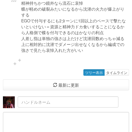
222
精神持ちかつ鏡外なら流石に哀悼
蝶が軽めの破裂みたいになるから沈潜の火力が爆上がり
する
EGOで付与するにも2ターンに1回以上のペースで撃たな
いといけない＝資源と精神力ドカ食いすることになるか
ら人格側で蝶を付与できるのはかなりの利点
人差し指は単独の強さは上だけど沈潜回数めっちゃ減る
上に相対的に沈潜でダメージ出せなくなるから編成での
強さで見たら哀悼入れた方がいい
ツリー表示
タイムライン
最新に更新