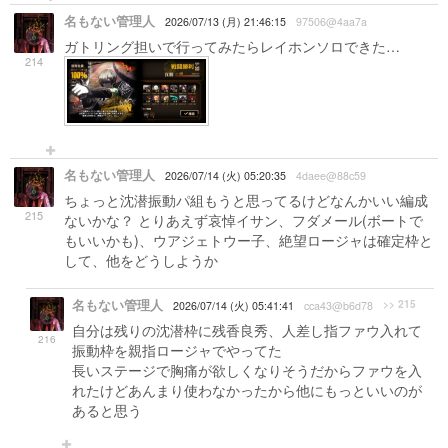
名もない管理人
2026/07/13 (月) 21:46:15
97506@4aa7a
ガトリング担いで行ってみたらレイホンソロできた…
214
名もない管理人
2026/07/14 (火) 05:20:35
4daee@88c59
ちょっと沈潜振動パ組もうと思ってるけどなんかいい編成
215
ないかな？ とりあえず哀悼イサン、フダメール(ボートで
もいいかも)、ウアジェトウー子、絶望ロージャは確定枠と
して、他をどうしようか
名もない管理人
>> 215
2026/07/14 (火) 05:41:41
cca43@b6d78
自分は残りの沈潜枠に残香良秀、人差し指ファウ入れて
216
振動枠を親指ロージャでやってた
長いステージで胸痛が欲しくなりそうだからファウを入
れたけどあんまり使わなかったから他にもっといいのが
あると思う