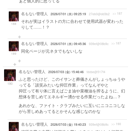
ぁと個人的に思ってる
名もない管理人
>> 187
2026/07/01 (水) 09:25:19
27eb0@dd3b2
それが実はイラストの方に合わせて使用武器が変わった
188
りして……！？
名もない管理人
>> 187
2026/07/01 (水) 09:45:36
939ef@08b9c
同化ページが元ネタでもないしな
189
名もない管理人
2026/07/03 (金) 15:46:46
fdcbe@517f4
ふと思ったけど、このイサンと葬儀さんがしょっちゅうや
190
ってる「談笑みたいな抑圧作業」ってなんぞやと
抑圧って有り体に言えばごま油や菜種油を搾るように、幻
想体を苦しめてエネルギー湧かせる作業だったよね…？
あれかな、ファイト・クラブみたいに互いにニコニコしな
がら苦しめあってるとかそんな感じなのかな
名もない管理人
>> 190
2026/07/03 (金) 19:40:23
939ef@08b9c