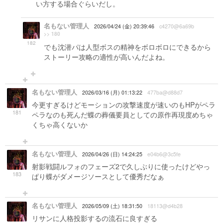
い方する場合ぐらいだし。
名もない管理人
2026/04/24 (金) 20:39:46
c4270@6a69b
>> 180
182
でも沈潜パは人型ボスの精神をボロボロにできるから
ストーリー攻略の適性が高いんだよね。
名もない管理人
2026/03/16 (月) 01:13:22
477ba@d88d7
今更すぎるけどモーションの攻撃速度が速いのもHPがペラ
181
ペラなのも死んだ蝶の葬儀要員としての原作再現度めちゃ
くちゃ高くないか
名もない管理人
2026/04/26 (日) 14:24:25
e04b6@3c5fe
射影戦闘ルフォのフェーズ2で久しぶりに使ったけどやっ
183
ぱり蝶がダメージソースとして優秀だなぁ
名もない管理人
2026/05/09 (土) 18:31:50
18113@d4b28
リサンに人格投影するの流石に良すぎる