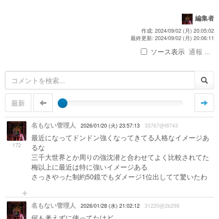
編集者
作成: 2024/09/02 (月) 20:05:02
最終更新: 2024/09/02 (月) 20:06:11
ソース表示
通報 ...
最新
名もない管理人
2026/01/20 (火) 23:57:13
33767@f8743
最近になってドンドン強くなってきてる人格なイメージあ
172
るな
三千大世界とか周りの強沈潜と合わせてよく比較されてた
梅以上に最近は特に強いイメージある
さっきやった制約50鏡でもダメージ1位出してて驚いたわ
名もない管理人
2026/01/28 (水) 21:02:12
31220@2b298
何も考えずに使ってたけど、