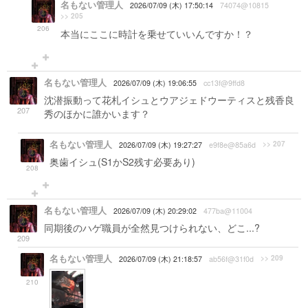
名もない管理人
2026/07/09 (木) 17:50:14
74074@10815
>> 205
206
本当にここに時計を乗せていいんですか！？
名もない管理人
2026/07/09 (木) 19:06:55
cc13f@9ffd8
沈潜振動って花札イシュとウアジェドウーティスと残香良
207
秀のほかに誰かいます？
名もない管理人
>> 207
2026/07/09 (木) 19:27:27
e9f8e@85a6d
奥歯イシュ(S1かS2残す必要あり)
208
名もない管理人
2026/07/09 (木) 20:29:02
477ba@11004
同期後のハゲ職員が全然見つけられない、どこ...?
209
名もない管理人
>> 209
2026/07/09 (木) 21:18:57
ab56f@31f0d
210