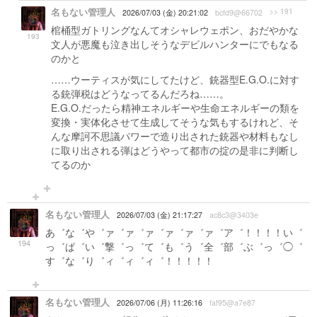
名もない管理人
>> 191
2026/07/03 (金) 20:21:02
bcfd9@66702
棺桶型ガトリングなんてオシャレウェポン、おだやかな
193
文人が悪魔も泣き出しそうなデビルハンターにでもなる
のかと
……ウーティスが気にしてたけど、銃器型E.G.O.に対す
る銃弾税はどうなってるんだろね……。
E.G.O.だったら精神エネルギーや生命エネルギーの類を
変換・実体化させて生成してそうな気もするけれど、そ
んな摩訶不思議パワーで造り出された銃器や材料もなし
に取り出される弾はどうやって都市の掟の是非に判断し
てるのか
名もない管理人
2026/07/03 (金) 21:17:27
ac8c3@3403e
あ゛な゛や゛ァ゛ァ゛ァ゛ァ゛ァ゛ァ゛ア゛！！！！い゛
194
っ゛ぱ゛い゛撃゛っ゛て゛も゛う゛全゛部゛ぶ゛っ゛◯゛
す゛な゛り゛ィ゛ィ゛ィ゛！！！！！
名もない管理人
2026/07/06 (月) 11:26:16
faf95@a7e87