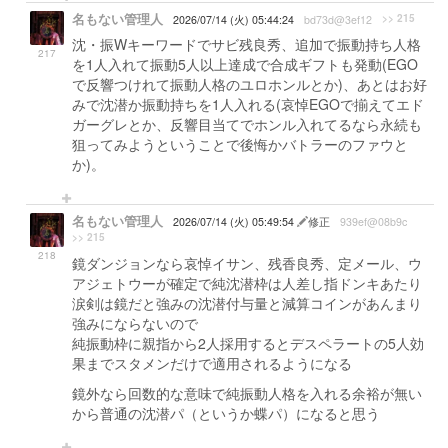
名もない管理人
>> 215
2026/07/14 (火) 05:44:24
bd73d@3ef12
沈・振Wキーワードでサビ残良秀、追加で振動持ち人格
217
を1人入れて振動5人以上達成で合成ギフトも発動(EGO
で反響つけれて振動人格のユロホンルとか)、あとはお好
みで沈潜か振動持ちを1人入れる(哀悼EGOで揃えてエド
ガーグレとか、反響目当てでホンル入れてるなら永続も
狙ってみようということで後悔かバトラーのファウと
か)。
名もない管理人
2026/07/14 (火) 05:49:54
修正
939ef@08b9c
>> 215
218
鏡ダンジョンなら哀悼イサン、残香良秀、定メール、ウ
アジェトウーが確定で純沈潜枠は人差し指ドンキあたり
涙剣は鏡だと強みの沈潜付与量と減算コインがあんまり
強みにならないので
純振動枠に親指から2人採用するとデスペラートの5人効
果までスタメンだけで適用されるようになる
鏡外なら回数的な意味で純振動人格を入れる余裕が無い
から普通の沈潜パ（というか蝶パ）になると思う