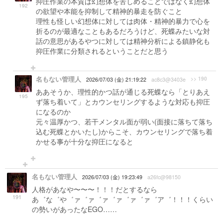
抑圧作業の本質は幻想体を苦しめることではなく幻想体
192
の欲望や本能を抑制して精神的暴走を防ぐこと
理性も怪しい幻想体に対しては肉体・精神的暴力で心を
折るのが最適なこともあるだろうけど、死蝶みたいな対
話の意思があるやつに対しては精神分析による鎮静化も
抑圧作業に分類されるということだと思う
名もない管理人
>> 190
2026/07/03 (金) 21:19:22
ac8c3@3403e
ああそうか、理性的かつ話が通じる死蝶なら「とりあえ
195
ず落ち着いて」とカウンセリングするような対応も抑圧
になるのか
元々温厚かつ、若干メンタル面が弱い(面接に落ちて落ち
込む死蝶とかいたし)からこそ、カウンセリングで落ち着
かせる事が十分な抑圧になると
名もない管理人
2026/07/03 (金) 19:23:49
a26fc@98150
人格があなや〜〜〜！！！だとするなら
191
あ゛な゛や゛ァ゛ァ゛ァ゛ァ゛ァ゛ァ゛ア゛！！！くらい
の勢いがあったなEGO……