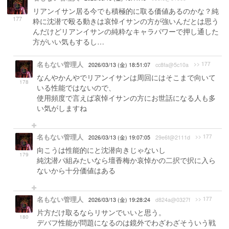
リアンイサン居る今でも積極的に取る価値あるのかな？純
177
粋に沈潜で殴る動きは哀悼イサンの方が強いんだとは思う
んだけどリアンイサンの純粋なキャラパワーで押し通した
方がいい気もするし…
名もない管理人
>> 177
2026/03/13 (金) 18:51:07
cc8fa@5c10a
なんやかんやでリアンイサンは周回にはそこまで向いて
178
いる性能ではないので、
使用頻度で言えば哀悼イサンの方にお世話になる人も多
い気がしますね
名もない管理人
>> 177
2026/03/13 (金) 19:07:05
29e6f@2111d
向こうは性能的にと沈潜向きじゃないし
179
純沈潜パ組みたいなら壇香梅か哀悼かの二択で択に入ら
ないから十分価値はある
名もない管理人
>> 177
2026/03/13 (金) 19:28:24
d824a@0327f
片方だけ取るならリサンでいいと思う。
180
デバフ性能が問題になるのは鏡外でわざわざそういう戦