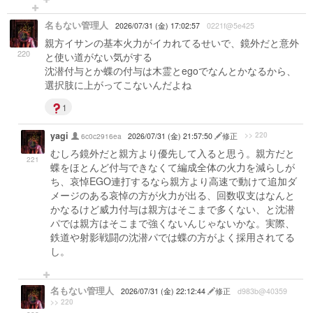
名もない管理人
2026/07/31 (金) 17:02:57
0221f@5e425
親方イサンの基本火力がイカれてるせいで、鏡外だと意外
220
と使い道がない気がする
沈潜付与とか蝶の付与は木霊とegoでなんとかなるから、
選択肢に上がってこないんだよね
1
yagi
>> 220
6c0c2916ea
2026/07/31 (金) 21:57:50
修正
むしろ鏡外だと親方より優先して入ると思う。親方だと
221
蝶をほとんど付与できなくて編成全体の火力を減らしが
ち、哀悼EGO連打するなら親方より高速で動けて追加ダ
メージのある哀悼の方が火力が出る、回数収支はなんと
かなるけど威力付与は親方はそこまで多くない、と沈潜
パでは親方はそこまで強くないんじゃないかな。実際、
鉄道や射影戦闘の沈潜パでは蝶の方がよく採用されてる
し。
名もない管理人
2026/07/31 (金) 22:12:44
修正
d983b@40359
>> 220