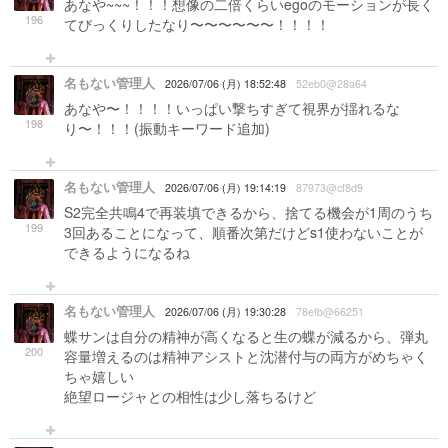
あなや~~~！！！想像の二倍くらいegoのモーションが長く
196
てびっくりしたなり〜〜〜〜〜〜！！！！
名もない管理人
2026/07/06 (月) 18:52:48
52eb0@28a64
あなや〜！！！！いっぱい撃ちすぎて視界が揺れるな
198
り〜！！！(振動キーワード追加)
名もない管理人
2026/07/06 (月) 19:14:19
87973@cf8d9
S2完全共鳴4で再装填できるから、捨てる機会が1周のうち
199
3回あることになって、順番次第だけどs1使わないことが
できるようになるね
名もない管理人
2026/07/06 (月) 19:30:28
78efb@66251
蝶サンは自分の精神が高くなると生の蝶が減るから、弾丸
200
容量増えるのは精神アシストと沈潜付与の両方がめちゃく
ちゃ嬉しい
絶望ロージャとの相性は少し落ちるけど