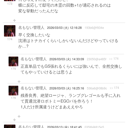
173
蝶に反応して邸宅の木霊の回数+1が適応されるのは
変な挙動だったんだな
名もない管理人
2026/03/03 (火) 12:16:28
193b6@f934e
早く交換したいな
174
沈潜はトナカイくらいしかいないんだけどやっていける
か…?
名もない管理人
>> 174
2026/03/03 (火) 14:33:09
23050@a485f
正直単品でもGS張れるくらいには強いんで、全然交換し
175
てもやっていけるとは思うよ
名もない管理人
>> 174
2026/03/03 (火) 16:25:16
536a6@08b9c
残香良秀、絶望ロージャ、ランプグレゴールも手に入れ
176
て貫通沈潜ロボトミーEGOパを作ろう！
1人だけ所属違うけどまあええやろ
名もない管理人
2026/03/13 (金) 18:41:45
035f6@815e5