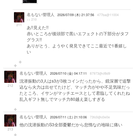
名もない管理人
2026/07/09 (木) 21:37:56
477ba@11004
>> 210
211
あ!!見えた!!
赤いところが後頭部で黒いエフェクトの下部分がタフ
グラス!!
ありがとう、ようやく発見できてここ最近で1番嬉し
い
名もない管理人
2026/07/10 (金) 04:17:11
87973@cf8d9
沈潜振動の3人はs3が3枚コインだったから、鏡深層で追撃
212
込なら火力は出せてたけど、マッチ力がやや不足気味だっ
たところ、イサンがマッチエースとして君臨してくれたね
乱入ギフト無しでマッチ力80越え楽しすぎる
名もない管理人
2026/07/11 (土) 21:10:06
73fc0@c0e0e
他の沈潜振動のS3全部憂鬱だから怠惰なの地味に痛い
213