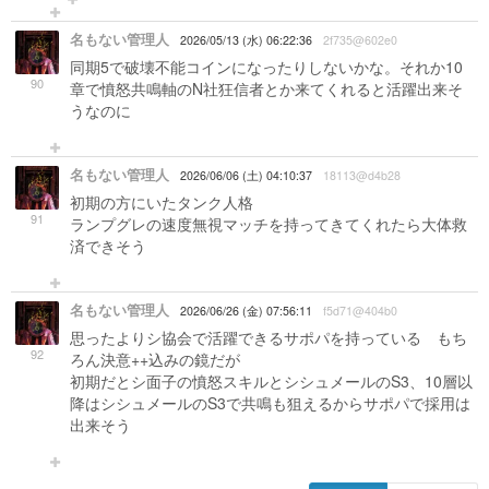
名もない管理人
2026/05/13 (水) 06:22:36
2f735@602e0
同期5で破壊不能コインになったりしないかな。それか10
90
章で憤怒共鳴軸のN社狂信者とか来てくれると活躍出来そ
うなのに
名もない管理人
2026/06/06 (土) 04:10:37
18113@d4b28
初期の方にいたタンク人格
91
ランプグレの速度無視マッチを持ってきてくれたら大体救
済できそう
名もない管理人
2026/06/26 (金) 07:56:11
f5d71@404b0
思ったよりシ協会で活躍できるサポパを持っている もち
92
ろん決意++込みの鏡だが
初期だとシ面子の憤怒スキルとシシュメールのS3、10層以
降はシシュメールのS3で共鳴も狙えるからサポパで採用は
出来そう