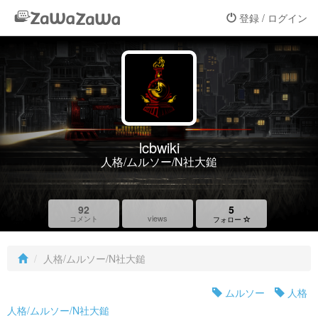
登録 / ログイン
lcbwiki
人格/ムルソー/N社大鎚
92
5
views
コメント
フォロー
人格/ムルソー/N社大鎚
ムルソー
人格
人格/ムルソー/N社大鎚