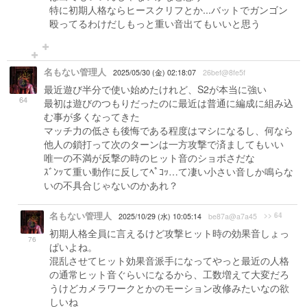
特に初期人格ならヒースクリフとか...バットでガンゴン
殴ってるわけだしもっと重い音出てもいいと思う
名もない管理人
2025/05/30 (金) 02:18:07
26bef@8fe5f
最近遊び半分で使い始めたけれど、S2が本当に強い
64
最初は遊びのつもりだったのに最近は普通に編成に組み込
む事が多くなってきた
マッチ力の低さも後悔である程度はマシになるし、何なら
他人の鎖打って次のターンは一方攻撃で済ましてもいい
唯一の不満が反撃の時のヒット音のショボさだな
ｽﾞﾝｯて重い動作に反してﾍﾟｺｯ…て凄い小さい音しか鳴らな
いの不具合じゃないのかあれ？
名もない管理人
>> 64
2025/10/29 (水) 10:05:14
be87a@a7a45
初期人格全員に言えるけど攻撃ヒット時の効果音しょっ
76
ぱいよね。
混乱させてヒット効果音派手になってやっと最近の人格
の通常ヒット音ぐらいになるから、工数増えて大変だろ
うけどカメラワークとかのモーション改修みたいなの欲
しいね