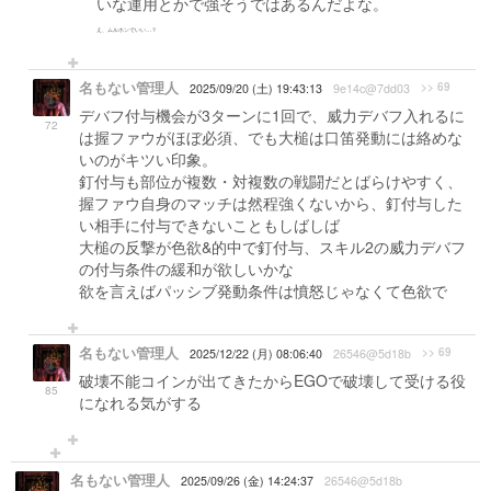
いな運用とかで強そうではあるんだよな。
え、ムルホンでいい…？
名もない管理人
>> 69
2025/09/20 (土) 19:43:13
9e14c@7dd03
デバフ付与機会が3ターンに1回で、威力デバフ入れるに
72
は握ファウがほぼ必須、でも大槌は口笛発動には絡めな
いのがキツい印象。
釘付与も部位が複数・対複数の戦闘だとばらけやすく、
握ファウ自身のマッチは然程強くないから、釘付与した
い相手に付与できないこともしばしば
大槌の反撃が色欲&的中で釘付与、スキル2の威力デバフ
の付与条件の緩和が欲しいかな
欲を言えばパッシブ発動条件は憤怒じゃなくて色欲で
名もない管理人
>> 69
2025/12/22 (月) 08:06:40
26546@5d18b
破壊不能コインが出てきたからEGOで破壊して受ける役
85
になれる気がする
名もない管理人
2025/09/26 (金) 14:24:37
26546@5d18b