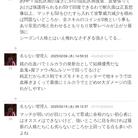
的HP＋混乱区画の遠さにS1の混乱区画後退、反撃張って
おけば保護得られるわS3で回復できるわで耐久面は正直想
像以上、マッチもS2をひたすら入れて攻撃威力減少を積め
ば問題ないどころか、全スキルのコインが2枚という事も
あり安息の地と合わせるともりもり攻撃レベルが上がり最
強に
シーズン1人格とはいえ侮れなさすぎる強さしてる...
名もない管理人
2025/02/06 (木) 14:59:33
42a9b@92403
鏡の出血パでミルカラの発射台として結構優秀だな
55
血鬼+握ファウ+Nムルソーで回ってるけど
鈍足だからボス戦でキズモドキとカッターで他キャラで出
血稼ぎまくって最後にミルカラでとどめor大ダメージの流
れがしやすい
名もない管理人
2025/02/19 (水) 09:12:57
e5741@69b09
マッチが弱いのが目につくんで育成に余裕のない初心者に
56
はオススメはできないけど、強いところに目を向ければ最
新の人格たちにも劣らないどころか上回ってる点も多いの
よね