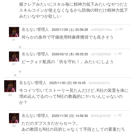
握クレアみたいにスキル毎に精神力低下みたいなやつだと
スキルコインが使えなくなるから防御の時だけ精神力低下
みたいなやつが欲しい
名もない管理人
>> 80
2025/11/29 (土) 20:56:28
ec899@519ea
何らかの条件で守備使用時麻痺獲得でも良さそう
81
名もない管理人
>> 80
2026/03/12 (木) 08:35:33
cd133@85fbd
ピークォド船員の「街を守れ！」みたいにしよう
87
名もない管理人
2025/11/30 (日) 09:16:45
5e0d4@c647a
今コイツ引いてストーリー見たんだけど､K社の装置を体に
82
埋め込んでるのってN社の教義的にヤバいんじゃないの
か？
名もない管理人
>> 82
2025/11/30 (日) 14:56:36
8049c@2fc50
ただのダブスタだからセーフ。
84
あの教団もN社の目的じゃなくて手段としての要素だろ