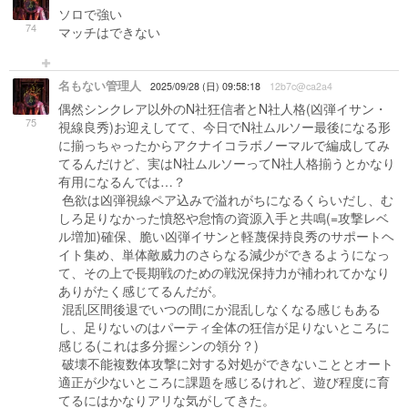
ソロで強い
74
マッチはできない
名もない管理人
2025/09/28 (日) 09:58:18
12b7c@ca2a4
偶然シンクレア以外のN社狂信者とN社人格(凶弾イサン・
75
視線良秀)お迎えしてて、今日でN社ムルソー最後になる形
に揃っちゃったからアクナイコラボノーマルで編成してみ
てるんだけど、実はN社ムルソーってN社人格揃うとかなり
有用になるんでは…？
色欲は凶弾視線ペア込みで溢れがちになるくらいだし、む
しろ足りなかった憤怒や怠惰の資源入手と共鳴(=攻撃レベ
ル増加)確保、脆い凶弾イサンと軽蔑保持良秀のサポートヘ
イト集め、単体敵威力のさらなる減少ができるようになっ
て、その上で長期戦のための戦況保持力が補われてかなり
ありがたく感じてるんだが。
混乱区間後退でいつの間にか混乱しなくなる感じもある
し、足りないのはパーティ全体の狂信が足りないところに
感じる(これは多分握シンの領分？)
破壊不能複数体攻撃に対する対処ができないこととオート
適正が少ないところに課題を感じるけれど、遊び程度に育
てるにはかなりアリな気がしてきた。