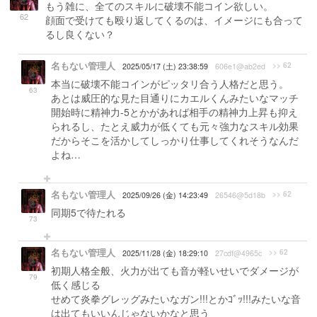
もう雑に、全てのスキルに破壊不能コイン欲しい。
62
顔面で受けても殴り返してくるのは、イメージにも合って
るし良くない？
名もない管理人
>> 62
2025/05/17 (土) 23:38:59
606e1@ab2ed
本当に破壊不能コインがピッタリ合う人格だと思う。
63
あとは威圧的な見た目通りにカエルくんみたいなマッチ
開始時に精神力-5とかがあれば相手の精神力上昇も抑え
られるし、たとえ威力が低くても元々強力なスキル効果
だからそこを活かしてしっかり仕事してくれそうなんだ
よね…
名もない管理人
>> 62
2025/09/26 (金) 14:23:49
26546@5d18b
同期5で待たれる
73
名もない管理人
>> 62
2025/11/28 (金) 18:29:10
27cdf@4965c
初期人格全般、火力が出ても音が軽いせいでダメージが
79
低く感じる
せめて炎拳グレッグみたいなガン!!!とかｺﾞｯ!!!みたいな音
は出てもいいんじゃないかなと思う