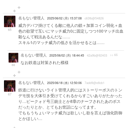
名もない管理人
2025/06/02 (月) 15:37:08
c63fb@54826
威力デバフ掛けてくる敵に他人の鎖＋加算コイン弱化＋血
65
色の欲望で互いにマッチ威力0に固定しつつ100マッチ出血
殺なんて戦法あるんだな……
スキル1のマッチ威力の低さを活かせるとは……
名もない管理人
>> 65
2025/06/02 (月) 18:44:45
42a9b@92403
なお鉄道は対策された模様
66
名もない管理人
2025/06/18 (水) 12:50:06
7add9@e8cb1
鉄道に行けないライト管理人的にはストーリーボスのトン
67
デモ技を大体引き受けてくれるからすごいありがたかった
り…ピークォド号三銃士とか8章のナーフされたあのボス
だったりとか、とてもお世話になってます。
でももうちょいマッチ威力は欲しいし欲を言えば強化防御
とかほしい…