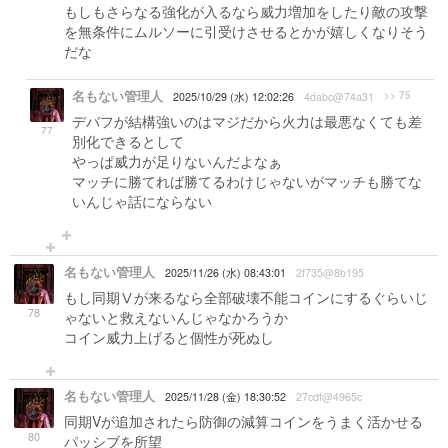
もしもさらなる強化が入るなら威力増加をしたり敵の攻撃
を無条件にムルソーに引受けさせるとかが嬉しくなりそう
だな
名もない管理人
>> 75
2025/10/29 (水) 12:02:26
4dabc@74a31
デバフが結構強いのはマジだから火力は最悪なくても差
77
別化できるとして
やっぱ威力が足りないんだよなぁ
マッチに勝てれば勝てるわけじゃないがマッチも勝てな
いんじゃ話にならない
名もない管理人
2025/11/26 (水) 08:43:01
2f735@8b195
もし同期Ⅴが来るなら全部破壊不能コインにするぐらいじ
78
ゃないと救えないんじゃなかろうか
コイン威力上げると個性が死ぬし
名もない管理人
2025/11/28 (金) 18:30:52
27cdf@4965c
同期Vが追加されたら防御の減算コインをうまく活かせる
80
パッシブを所望