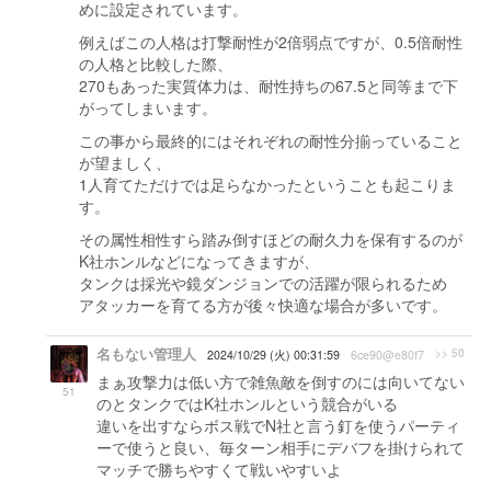
めに設定されています。
例えばこの人格は打撃耐性が2倍弱点ですが、0.5倍耐性
の人格と比較した際、
270もあった実質体力は、耐性持ちの67.5と同等まで下
がってしまいます。
この事から最終的にはそれぞれの耐性分揃っていること
が望ましく、
1人育てただけでは足らなかったということも起こりま
す。
その属性相性すら踏み倒すほどの耐久力を保有するのが
K社ホンルなどになってきますが、
タンクは採光や鏡ダンジョンでの活躍が限られるため
アタッカーを育てる方が後々快適な場合が多いです。
名もない管理人
>> 50
2024/10/29 (火) 00:31:59
6ce90@e80f7
まぁ攻撃力は低い方で雑魚敵を倒すのには向いてない
51
のとタンクではK社ホンルという競合がいる
違いを出すならボス戦でN社と言う釘を使うパーティ
ーで使うと良い、毎ターン相手にデバフを掛けられて
マッチで勝ちやすくて戦いやすいよ