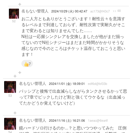
名もない管理人
>> 48
2024/10/29 (火) 00:42:47
ac173@f43c7
お二人方ともありがとうございます！耐性云々を意識す
52
るレベルまで到達しておらず、耐性次第で実耐久がそこ
まで変わるとは知りませんでした……
N社は一応握シンクレアを交換しましたが他がまだ揃っ
てないのでN社シナジーはまだまだ時間がかかりそうな
感じなので今のところはチケット温存しておこうと思い
ます！
7
名もない管理人
2024/11/01 (金) 18:09:01
edf6d@bf33b
パッシブと後悔で出血減らしながらタンクさせるかって思
53
って7章でピックしたけど割と強くてウケるな（出血減っ
てたかどうか覚えてないけど）
名もない管理人
2024/11/16 (土) 16:21:06
1aeac@6ea4f
鏡ハードソロ行けるのか...？と思いつつやってみた 圧倒
54