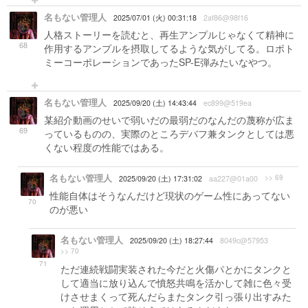
名もない管理人
2025/07/01 (火) 00:31:18
2af86@98f16
人格ストーリーを読むと、再生アンプルじゃなくて精神に
68
作用するアンプルを摂取してるような気がしてる。ロボト
ミーコーポレーションであったSP-E弾みたいなやつ。
名もない管理人
2025/09/20 (土) 14:43:44
ec899@519ea
某紹介動画のせいで弱いだの最弱だのなんだの蔑称が広ま
69
っているものの、実際のところデバフ兼タンクとしては悪
くない程度の性能ではある。
名もない管理人
>> 69
2025/09/20 (土) 17:31:02
aa227@01a00
性能自体はそうなんだけど現状のゲーム性にあってない
70
のが悪い
名もない管理人
2025/09/20 (土) 18:27:44
8049c@57953
>> 70
71
ただ連続戦闘実装された今だと火傷パとかにタンクと
して適当に放り込んで憤怒共鳴を活かして雑に色々受
けさせまくって死んだらまたタンク引っ張り出すみた