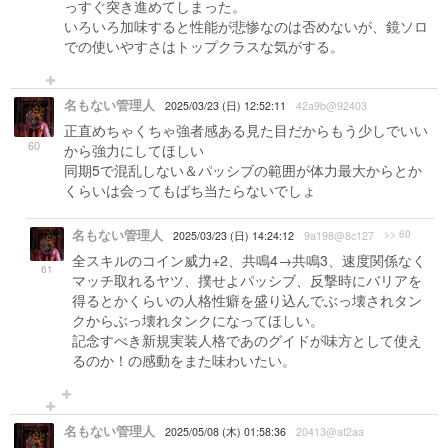
っすぐ突き進めてしまった。
いろいろ加味すると性能が悲惨なのは否めないが、鏡ソロ
での使いやすさはトップクラスな気がする。
名もない管理人
2025/03/23 (日) 12:52:11
42a9b@92403
正直めちゃくちゃ強者感ある見た目だからもう少しでいい
60
から強力にしてほしい
同期5で混乱しない＆パッシブの範囲が体力最大からとか
くらいは会ってもばち当たらないでしょ
名もない管理人
>> 60
2025/03/23 (日) 14:24:12
9a198@8c127
全スキルのコイン威力+2、共鳴4→共鳴3、速度関係なく
61
マッチ取れるヤツ、撲せよパッシブ、反撃時にバリアを
得るとかくらいの人格性癖を盛り込んでぶっ壊されタン
クからぶっ壊れタンクになってほしい。
記念すべき新規実装人格であのグイドが味方として使え
るのか！の感動をまた味わいたい。
名もない管理人
2025/05/08 (木) 01:58:36
20413@af2aa