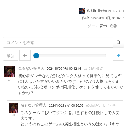
Yukth
2fc4771634
作成: 2023/03/12 (日) 01:16:27
ソース表示
通報 ...
最新
名もない管理人
2024/10/29 (火) 00:12:16
ac173@f43c7
初心者ダンテなんだけどタンク人格って将来的に見てもPT
48
に1人はいた方がいいみたいですし(他の☆3人格もあんま
いないし)初心者ログボの同期化チケットを使ってもいいで
すかね？
名もない管理人
>> 48
2024/10/29 (火) 00:26:58
e0dbd@fc14b
このゲームにおいてタンクを用意するのは後回しで大丈
50
夫です。
というのもこのゲームの属性相性というのはかなりキツ