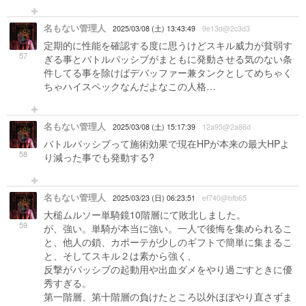
名もない管理人
2025/03/08 (土) 13:43:49
9e13d@2c3d3
定期的に性能を確認する度に思うけどスキル威力が貧弱す
57
ぎる事とバトルパッシブがまともに発動させる気のない条
件してる事を除けばデバッファー兼タンクとしてめちゃく
ちゃハイスペックなんだよなこの人格…
名もない管理人
2025/03/08 (土) 15:17:39
12a95@2a86d
バトルパッシブって施術効果で現在HPが本来の最大HPよ
58
り減った事でも発動する?
名もない管理人
2025/03/23 (日) 06:23:51
ef740@bfb65
大槌ムルソー単騎鏡10階層にて敗北しました。
59
が、強い。単騎が本当に強い。一人で後悔を集められるこ
と、他人の鎖、カポーテが少しのギフトで簡単に集まるこ
と、そしてスキル２は素から強く、
反撃がパッシブの起動用や出血ダメをやり過ごすときに優
秀すぎる。
第一階層、第十階層の負けたところ以外ほぼやり直さずま