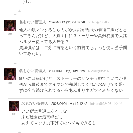
うし。
名もない管理人
2026/03/12 (木) 04:32:26
031c3@4876b
他人の鎖マンするならカポか大鎚が現状の最適二択だと思
86
ってるんだけど、大真面目にストーリーや高難易度で大鎚
ムルソー使ってる人居る？
資源供給は十二分に有るという前提でちょっと使い勝手聞
いてみたい。
名もない管理人
2026/04/01 (水) 18:19:55
49d50@35a96
弱いのは弱いけど、ストーリーのサンチョ戦でこいつが最
88
初から最後までタイマンで完封してくれたおかげで引退せ
ずに今も続けられてるからあんまりネガツイみたくない
名もない管理人
>> 88
2026/04/01 (水) 19:42:42
bd4ae@92403
いい所は普通にあるしな
89
未だ硬さは最高峰だし
あえてマッチ力下げてのハメもできるし