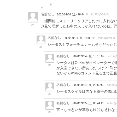
名前なし
2020/09/04 (金) 16:44:11
8d571@66d0c
一週間前にストーリークリアしたのに入れな
24
ジ見て理解したわ中の人しか入れないのね。
名前なし
2020/09/04 (金) 18:00:48
f58f9@0599b
シータスもフォーチュナーもそうだったじ
25
名前なし
2020/09/04 (金) 18:16:02
0c214@
シータスはOnkkoがオペレーター
26
か入室できない所あったっけ？LD
ないからwikiのコメント見るまで正
名前なし
2020/09/04 (金) 20:52:50
ed450@
シータスクイルは内なる紛争の雪山
27
名前なし
2020/09/05 (土) 00:44:26
4c1cc@
言っちゃ悪いが草原も峡谷もそれな
28