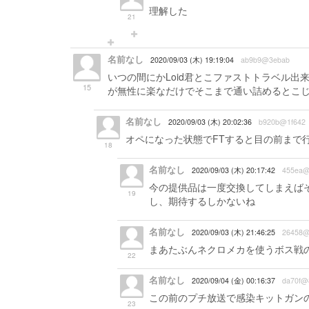
理解した
21
名前なし
2020/09/03 (木) 19:19:04
ab9b9@3ebab
いつの間にかLoid君とこファストトラベル
15
が無性に楽なだけでそこまで通い詰めるとこ
名前なし
2020/09/03 (木) 20:02:36
b920b@1f642
オペになった状態でFTすると目の前まで
18
名前なし
2020/09/03 (木) 20:17:42
455ea@
今の提供品は一度交換してしまえば
19
し、期待するしかないね
名前なし
2020/09/03 (木) 21:46:25
26458@
まあたぶんネクロメカを使うボス戦
22
名前なし
2020/09/04 (金) 00:16:37
da70f@
この前のプチ放送で感染キットガン
23