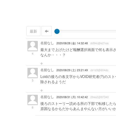
最新
名前なし
2020/08/28 (金) 14:32:48
dd94c@e21ea
最大まで上げたけど報酬選択画面で何も表示
4
なんか・・・？
名前なし
2020/08/29 (土) 23:21:49
cb1d3@604dc
Loidの後ろの各文字からVOID研究者(?)
5
除されるようだ
名前なし
2020/08/31 (月) 10:42:42
29aa2@97340
後ろのストーリー読める所の下部で転移した
6
原因なるかもだからあんまやんない方がいい