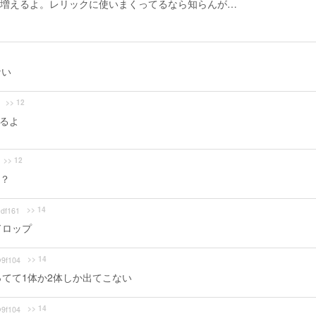
増えるよ。レリックに使いまくってるなら知らんが…
ない
>> 12
余るよ
>> 12
？
>> 14
df161
ドロップ
>> 14
9f104
ってて1体か2体しか出てこない
>> 14
9f104