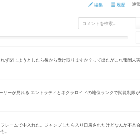
通報 
編集
履歴
されず閉じようとしたら後から受け取りますか？って出たがこれ報酬未
のストーリーが見れる エントラティとネクラロイドの地位ランクで閲覧制限
らフレームで中入れた。ジャンプしたら入り口戻されたけどなんか不具
かも。