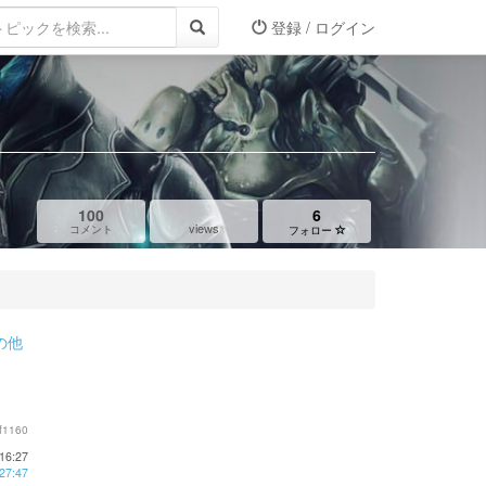
登録 / ログイン
100
6
views
コメント
フォロー
の他
f1160
16:27
27:47