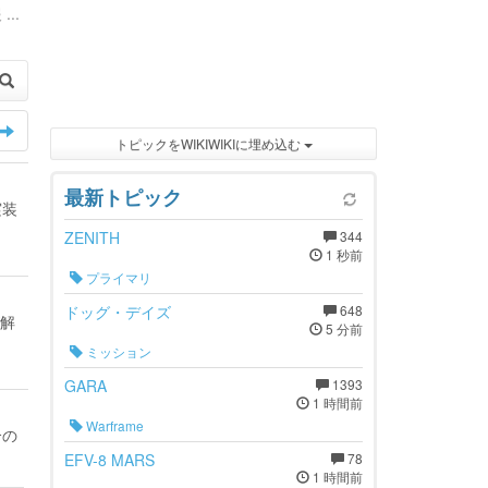
...
トピックをWIKIWIKIに埋め込む
最新トピック
実装
ZENITH
344
1 秒前
プライマリ
ドッグ・デイズ
648
が解
5 分前
ミッション
GARA
1393
1 時間前
Warframe
合の
EFV-8 MARS
78
1 時間前