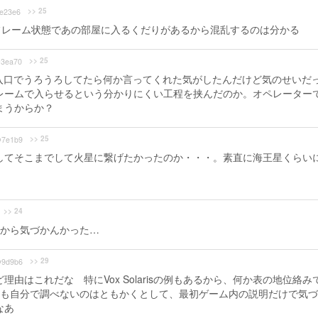
>> 25
e23e6
フレーム状態であの部屋に入るくだりがあるから混乱するのは分かる
>> 25
3ea70
に入口でうろうろしてたら何か言ってくれた気がしたんだけど気のせいだ
レームで入らせるという分かりにくい工程を挟んだのか。オペレーター
まうからか？
>> 25
7e1b9
してそこまでして火星に繋げたかったのか・・・。素直に海王星くらい
>> 24
から気づかんかった…
>> 29
9d9b6
由はこれだな 特にVox Solarisの例もあるから、何か表の地位絡み
間も自分で調べないのはともかくとして、最初ゲーム内の説明だけで気
なあ