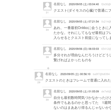
名前なし
2020/09/05 (土) 03:04:40
f2e30@
クエスト(ダイモスの心臓)で普通に
31
名前なし
2020/09/05 (土) 07:21:54
0c214@
あれ、一番最初Onkkoに会うとき
34
たかな。それにしてもなぜ最初はフ
入らせるとクエスト前提になってし
名前なし
2020/09/06 (日) 06:03:03
65412@
多分それが理由なんだろうけどどう
38
繋げればよかったものを
名前なし
2020/09/05 (土) 00:56:10
ba9f7@b8394
クエストのときはフレームで普通に入れた
29
名前なし
2020/09/05 (土) 01:05:09
de7e6@
自分も最初数時間気づかなかったけど理
30
条件でもあるのかと思ってた 1週
ないのはまああり得るんじゃないか