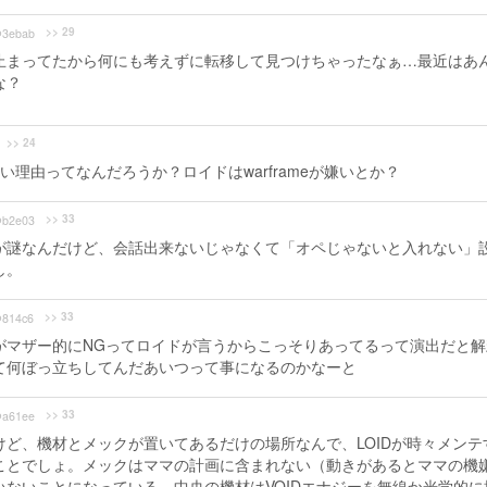
>> 29
3ebab
止まってたから何にも考えずに転移して見つけちゃったなぁ…最近はあ
な？
>> 24
理由ってなんだろうか？ロイドはwarframeが嫌いとか？
>> 33
b2e03
が謎なんだけど、会話出来ないじゃなくて「オペじゃないと入れない」
し。
>> 33
814c6
がマザー的にNGってロイドが言うからこっそりあってるって演出だと解
て何ぼっ立ちしてんだあいつって事になるのかなーと
>> 33
a61ee
ど、機材とメックが置いてあるだけの場所なんで、LOIDが時々メンテ
ことでしょ。メックはママの計画に含まれない（動きがあるとママの機
ないことになっている。中央の機材はVOIDエナジーを無線か光学的に