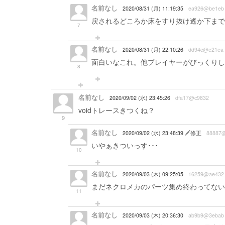
名前なし
2020/08/31 (月) 11:19:35
ea926@be1eb
戻されるどころか床をすり抜け遙か下まで
7
名前なし
2020/08/31 (月) 22:10:26
dd94c@e21ea
面白いなこれ。他プレイヤーがびっくりし
8
名前なし
2020/09/02 (水) 23:45:26
dfa17@c9832
voidトレースきつくね？
9
名前なし
2020/09/02 (水) 23:48:39
修正
88887
いやぁきついっす･･･
10
名前なし
2020/09/03 (木) 09:25:05
16259@ae432
まだネクロメカのパーツ集め終わってない
11
名前なし
2020/09/03 (木) 20:36:30
ab9b9@3ebab