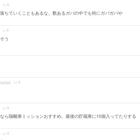
>> 6
落ちていくこともあるな。数あるガバの中でも特にガバガバや
>> 6
そう
>> 9
@e23e6
>> 9
なら隔離庫ミッションおすすめ。最後の貯蔵庫に10個入ってたりする
>> 9