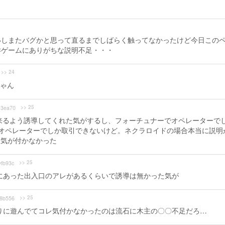
いしまたバグかと思って直るまでしばらく触ってなかったけど今日この
洋ゲームにありがちな説明不足・・・
>> 24
ゃん
>> 25
3ea70
で来るよう誘導してくれた気がするし、フォーチュナーでオペレーターで
はオペレーターでしか取引できないけど。ネクラロイドの場合本当に説明
直気が付かなかった
>> 25
fb93c
にあった出入口のアレがあるくらいで誘導は無かった気が
>> 25
8b556
りに遊んでてコレ気付かなかったのは流石に木主の〇〇不足だろ…