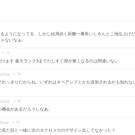
出来るようになってる…しかし結局歩く距離一番長いし今んとこ地位上げ
じゃないなぁ。
>> 15
行けます 最大ランク3までだしすぐ用が無くなるのは間違いない
>> 18
b57bd
それっきりだからね。いずれはオペアンプとかも追加されるかも知れな
>> 18
b2e03
の機会があるだろうしなあ。
>> 18
87ca4
の見た目と一緒に次のネクロメカのデザイン出してなかった？