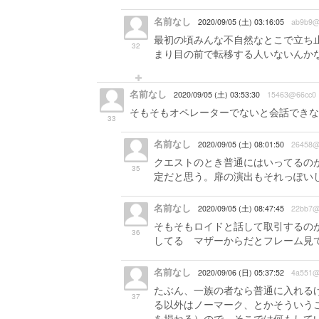
名前なし
2020/09/05 (土) 03:16:05
ab9b9@
最初の頃みんな不自然なとこで立ち
32
まり目の前で転移する人いないんか
名前なし
2020/09/05 (土) 03:53:30
15463@66cc0
そもそもオペレーターでないと会話できない
33
名前なし
2020/09/05 (土) 08:01:50
26458@
クエストのとき普通にはいってるの
35
定だと思う。扉の演出もそれっぽい
名前なし
2020/09/05 (土) 08:47:45
22bb7@
そもそもロイドと話して取引するの
36
してる マザーからだとフレーム見
名前なし
2020/09/06 (日) 05:37:52
4a551@
たぶん、一族の者なら普通に入れるけ
37
る以外はノーマーク、とかそういう
を損ねる）ので、そこでは何もしてい