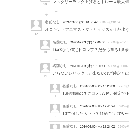
マスタリーランク上げるとトレース最大値
20
名前なし
2020/09/03 (木) 18:56:47
5305a@9f104
オロキン・アニマス・マトリックスが全然出
12
名前なし
2020/09/03 (木) 19:00:00
4b608@e0513
Tier3なら確定ドロップ？だから寧ろ1番
13
名前なし
2020/09/03 (木) 19:10:11
5305a@9f104
いらないレリックしか出ないけど確定とは
14
名前なし
2020/09/03 (木) 19:29:30
ecad2@
T3隔離庫のネクロメカ3体が確定で
16
名前なし
2020/09/03 (木) 19:44:24
5305a@
T3て何したらいい？野良の4パでや
17
名前なし
2020/09/03 (木) 21:21:02
5305a@