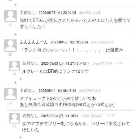
名前なし
2025/08/26 (火) 20:01:08
9bc63@a4428
陸戦でBR0.5が実装されたらチハたんやホロたんを愛でて
33
乗り回したい
ふんふんふーん
2025/09/03 (水) 19:09:24
b4ab8@66bd4
「ランクⅪでルクレール！！！」，，，，，は確定か
35
名前なし
>> 35
2025/09/03 (水) 19:27:40
修正
3fee4@f7f49
ルクレールはBR的にランク12です
36
名前なし
2025/09/14 (日) 08:43:40
a2e95@7b3b0
オブイェークト297とか来て欲しいなあ
37
あと無課金速装填自走榴弾砲(99式とか75式とか)
名前なし
>> 37
2025/09/14 (日) 14:10:21
b2b57@6aa60
次のアプデでツリー制になるから、ツリーに実装されて
38
ほしいな