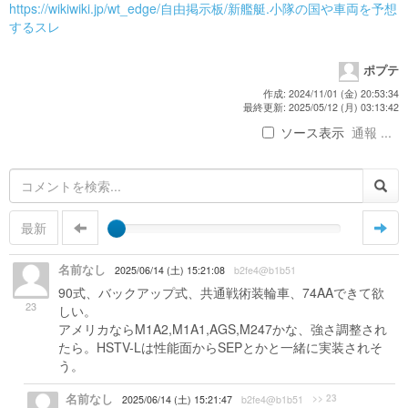
https://wikiwiki.jp/wt_edge/自由掲示板/新艦艇.小隊の国や車両を予想
するスレ
ポプテ
作成: 2024/11/01 (金) 20:53:34
最終更新: 2025/05/12 (月) 03:13:42
ソース表示
通報 ...
最新
名前なし
2025/06/14 (土) 15:21:08
b2fe4@b1b51
90式、バックアップ式、共通戦術装輪車、74AAできて欲
23
しい。
アメリカならM1A2,M1A1,AGS,M247かな、強さ調整され
たら。HSTV-Lは性能面からSEPとかと一緒に実装されそ
う。
名前なし
>> 23
2025/06/14 (土) 15:21:47
b2fe4@b1b51