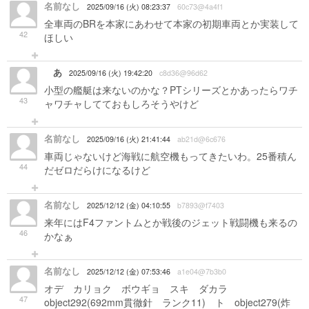
名前なし
2025/09/16 (火) 08:23:37
60c73@4a4f1
全車両のBRを本家にあわせて本家の初期車両とか実装して
42
ほしい
あ
2025/09/16 (火) 19:42:20
c8d36@96d62
小型の艦艇は来ないのかな？PTシリーズとかあったらワチ
43
ャワチャしてておもしろそうやけど
名前なし
2025/09/16 (火) 21:41:44
ab21d@6c676
車両じゃないけど海戦に航空機もってきたいわ。25番積ん
44
だゼロだらけになるけど
名前なし
2025/12/12 (金) 04:10:55
b7893@f7403
来年にはF4ファントムとか戦後のジェット戦闘機も来るの
46
かなぁ
名前なし
2025/12/12 (金) 07:53:46
a1e04@7b3b0
オデ カリョク ボウギョ スキ ダカラ
47
object292(692mm貫徹針 ランク11) ト object279(炸