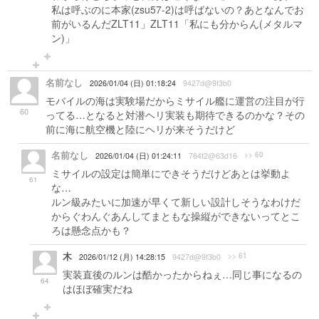
私は呼ぶのに本家(zsu57-2)は呼ばないの？あとなんでお
前がいるんだZLT11」ZLT11「私にも分からん(メタルマ
ン)」
名前なし
2026/01/04 (日) 01:18:24
9427d@9f3b0
モバイルの海は実験場だからミサイル艦に運営の注目が行
60
ってる…となると対潜ヘリ実装も期待できるのかな？その
前に海に航空機と陸にヘリが来そうだけど
名前なし
>> 60
2026/01/04 (日) 01:24:11
764f2@63d16
ミサイルの設定は簡単にできそうだけどあとは挙動よ
61
な…
ルン級みたいに加速が早くて新しい設計しそうなわけだ
からぐわんぐあんしてまともな操縦ができないってとこ
ろは懸念点かも？
木
>> 61
2026/01/12 (月) 14:28:15
9427d@9f3b0
実装直後のルンは酷かったからねぇ…同じ事になるの
64
はほぼ確実だね