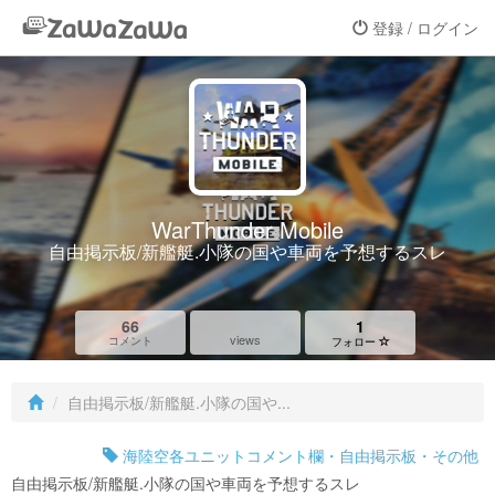
登録 / ログイン
WarThunder Mobile
自由掲示板/新艦艇.小隊の国や車両を予想するスレ
66
1
views
コメント
フォロー
自由掲示板/新艦艇.小隊の国や...
海陸空各ユニットコメント欄・自由掲示板・その他
自由掲示板/新艦艇.小隊の国や車両を予想するスレ