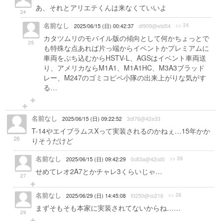
あ、それとアリエテくんは来なくていいよ
24
名前なし
>> 24
2025/06/15 (日) 00:42:37
df909@efd54
カタツムリのモバイル版の傾向として何かちょっとで
25
も特殊な点あれば片っ端からイベントかプレミアムに
車両をぶち込むからHSTV-L、AGSはイベント車両送
り、アメリカならM1A1、M1A1HC、M3A3ブラッド
レー、M247のゴミコピペ小隊の出来上がりな気がす
る…
名前なし
2025/06/15 (日) 09:22:52
3df76@42e33
T-14やエイブラムスXって実装されるのかねぇ…15年かか
26
りそうだけど
名前なし
>> 26
2025/06/15 (日) 09:42:29
0c83a@42cd0
せめてレオ2A7とかチャレ3くらいじゃ…
27
名前なし
>> 26
2025/06/29 (日) 14:45:08
f0250@cc216
まずそもそも本家に実装されてないからね……
29