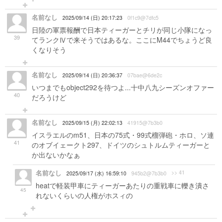
名前なし
2025/09/14 (日) 20:17:23
0f1c9@7dfc5
日陸の軍票報酬で日本ティーガーとチリが同じ小隊になっ
39
てランクⅣで来そうではあるな。ここにM44でちょうど良
くなりそう
名前なし
2025/09/14 (日) 20:36:37
07bae@6de2c
いつまでもobject292を待つよ...十中八九シーズンオファー
40
だろうけど
名前なし
2025/09/15 (月) 22:02:13
41915@7b3b0
イスラエルのm51、日本の75式・99式榴弾砲・ホロ、ソ連
41
のオブイェークト297、ドイツのシュトルムティーガーと
か出ないかなぁ
名前なし
>> 41
2025/09/17 (水) 16:59:10
945b2@7b3b0
heatで軽装甲車にティーガーあたりの重戦車に轢き潰さ
45
れないくらいの人権がホスィの