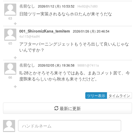
名前なし
2026/01/12 (月) 10:53:52
f4e92@c7d80
日陸ツリー実装されるならホロたんが来そうだな
63
001_ShiromizKana_temitem
2026/01/26 (月) 20:46:54
4a115@4adf4
65
アフターバーニングジェットもうそろ出して良いんじゃな
いんですか？
名前なし
2026/02/05 (木) 19:36:58
98881@7411a
IL-28とかそろそろ来そうではある。まあコメット居て、今
66
度BI来るらしいから秋水も来そうだけど。
ツリー表示
タイムライン
最新に更新