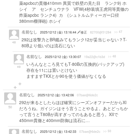
薬apcbcの貫徹410mm 異質で鉄壁の見た目 ランク9) ホ
シイ ア センチュウナラ VFW(4秒装填王虎同等貫徹の
炸薬apcbc ランク4) カ (シュトルムティーガー口径
380mm榴弾砲) ホシイ
名前なし
>> 47
2025/12/12 (金) 13:16:44
修正
82700@51284
292は攻撃力とBR鑑みてもランク12が妥当じゃない？T-
48
80Bより低いのは流石にない
名前なし
>> 48
2025/12/12 (金) 13:30:07
19a22@c1b3d
いろんなところ見てもT-80Bの互換的(バックアップ)
49
存在を11には置いとけない
ますますTKXとか90を使う価値がなくなる
名前なし
2025/12/12 (金) 13:42:06
07bae@6de2c
292が来るとしたらほぼ確実にシーズンオファーだからXI
50
だろうね。ガイジンはそう言うことやるよ。あとどっちか
って言うとT80Bが高すぎってのもあると思う。XIIで
450mm貫徹と400mm防御は流石に…
名前なし
>> 50
2025/12/12 (金) 13:42:33
07bae@6de2c