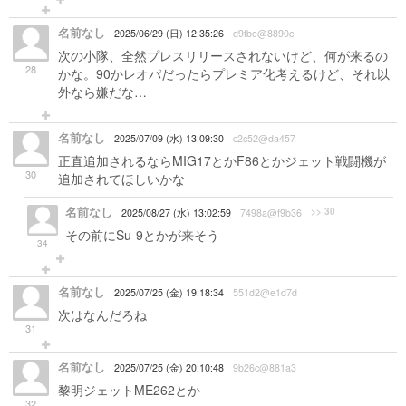
名前なし
2025/06/29 (日) 12:35:26
d9fbe@8890c
次の小隊、全然プレスリリースされないけど、何が来るの
28
かな。90かレオパだったらプレミア化考えるけど、それ以
外なら嫌だな…
名前なし
2025/07/09 (水) 13:09:30
c2c52@da457
正直追加されるならMIG17とかF86とかジェット戦闘機が
30
追加されてほしいかな
名前なし
>> 30
2025/08/27 (水) 13:02:59
7498a@f9b36
その前にSu-9とかが来そう
34
名前なし
2025/07/25 (金) 19:18:34
551d2@e1d7d
次はなんだろね
31
名前なし
2025/07/25 (金) 20:10:48
9b26c@881a3
黎明ジェットME262とか
32