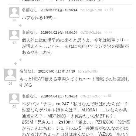
名前なし
>> 55
2026/01/02 (金) 13:56:44
be16d@7b3b0
ハブられる10式…
56
名前なし
>> 55
2026/01/02 (金) 14:04:54
0b7f0@2a86d
個人的には結構早めに来ると思うよ。今年は戦車ツリー
57
が増えるらしいから、それに合わせてランク14の実装が
あるやもしれん
名前なし
2026/01/03 (土) 01:14:39
b5faa@d7f84
もっとHE-VT使える車両きてくれ〜〜！陸戦での対空楽し
58
すぎる
名前なし
>> 58
2026/01/04 (日) 15:34:01
0f9cc@7b3b0
ベグパン「チス」xm247「私はなんで呼ばれたんだ‥？
62
対空ならゲパルト姉さんは？」M109A1「コレなんか共
通点ある？」MBT2000「え俺みたいなMBTも？」
2S3M「兄さん！」2s19m1「弟よ…」PZH2000「設計図
からこんにちわ」シュトルム-S「共通点がなんなのかは
わかるけどちょっと自分は違くない？」WZ305「あれ？