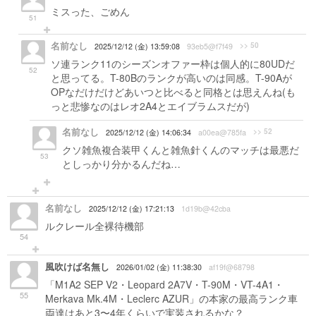
ミスった、ごめん
51
名前なし
>> 50
2025/12/12 (金) 13:59:08
93eb5@f7f49
ソ連ランク11のシーズンオファー枠は個人的に80UDだ
52
と思ってる。T-80Bのランクが高いのは同感。T-90Aが
OPなだけだけどあいつと比べると同格とは思えんね(も
っと悲惨なのはレオ2A4とエイブラムスだが)
名前なし
>> 52
2025/12/12 (金) 14:06:34
a00ea@785fa
クソ雑魚複合装甲くんと雑魚針くんのマッチは最悪だ
53
としっかり分かるんだね…
名前なし
2025/12/12 (金) 17:21:13
1d19b@42cba
ルクレール全裸待機部
54
風吹けば名無し
2026/01/02 (金) 11:38:30
af19f@68798
「M1A2 SEP V2・Leopard 2A7V・T-90M・VT-4A1・
55
Merkava Mk.4M・Leclerc AZUR」の本家の最高ランク車
両達はあと3〜4年くらいで実装されるかな？