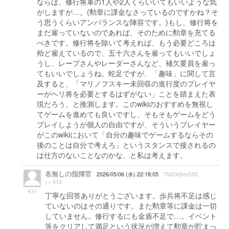
ならば、修行将軍の1人や2人くらいいてもいいような気
がしますが…。(勲章に課金なさっているのですかね？そ
う思うくらいアンバランスな陣容です。)もし、修行将を
まだ雇っていないのであれば、そのために勲章を充てる
べきです。修行将を除いて考えれば、もう必要どころは
殆ど雇えているので、五十六さんを雇ってもいいでしょ
うし、レープさんやレーダーさんなど、補欠要員を雇っ
てもいいでしょうね。蛇足ですが、「趣味」に関して言
及すると、「マリノフスキー未回収の進行度のプレイヤ
ーがヘリ将を必要とするはずがない」ことを踏まえた表
現だろう、と推測します。このwikiのおすすめを無視し
てゲームを進めても良いですし、そもそもゲームをどう
プレイしようが個人の自由ですが、そういうプレイヤー
がこのwikiにおいて「自分の趣味でゲームするならその
後のことは自分で考えろ」というスタンスで接されるの
は仕方のないことなのかな、と私は考えます。
名無しの指揮官
2026/05/06 (水) 22:18:05
7fa03@ec555
>> 410
411
丁寧な回答ありがとうございます。歩兵将不足は感じ
ていないのはその通りです。また勲章等に課金は一切
していません。修行するにも金盾不足で…。イベント
等をクリアして満足という状況が増えて勲章が貯まっ