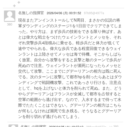
名無しの指揮官
2026/04/06 (月) 00:51:52
97b95@4977a
現在またアンインストールしてN周目、まさかの伝説の将
380
軍ダウンディングのステージ1を1日目でクリアできてしま
った。やり方は、まず歩兵の技術をできる限り伸ばす。あ
とは偉大な戦士をつけたウェインラントとメッセを、それ
ぞれ突撃歩兵4段積みに乗せる。軽歩兵だと体力が低くて
途中でやられる。偉大な歩兵である程度回復できるウェイ
ンラントは上陸させてメッセは海で待機。そこからしばら
く放置。自分から攻撃をすると反撃と敵のターンで歩兵が
死ぬので注意。ウェインラントが瀕死になったらメッセと
交代して攻撃。ここまでにグデーリアンの相方は既に死ん
でる。次のターンに攻撃して都市hpを削ったらあとはダウ
ンディングで戦闘機攻撃。これであっさり行ける。注意点
として、hqを上げないと体力を削られて死ぬ。また、どう
やらグデーリアンはフランスが全滅して都市を占領すると
空軍の範囲から逃げ出す。なので、入水するまで待って水
際でたたくことはできない。グデーリアンの相方はこちら
が何もしなければ瀕死で生き残る。そうなるとグデーリア
ンを削り切れず逃げられてしまう。
名無しの指揮官
>> 380
2026/04/25 (土) 19:27:12
385aa@4977a