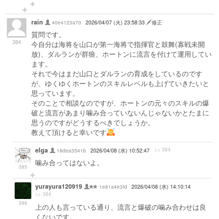
rain
40e4123a70
2026/04/07 (火) 23:58:33
修正
質問です。
384
今自分は海将を山口が第一海将で指揮官と鼓舞(寡戦未開
放)、ダルランが群狼、ホートンに流言を付けて運用してい
ます。
それで今はまだ山口とダルランの育成をしているのです
が、ゆくゆくホートンのスキルレベルも上げていきたいと
思っています。
そのことで相談なのですが、ホートンの元々のスキルの爆
破と流言があまり噛み合っていないんじゃないかとたまに
思うのですがどうするべきでしょうか。
教えて頂けると幸いです
elga
>> 384
18dea3541b
2026/04/08 (水) 10:52:47
噛み合ってはないよ。
385
yurayura120919
1e81a4e3fd
2026/04/08 (水) 14:10:14
>> 384
386
上の人も言っている通り、流言と爆破の噛み合わせは良
くないです。