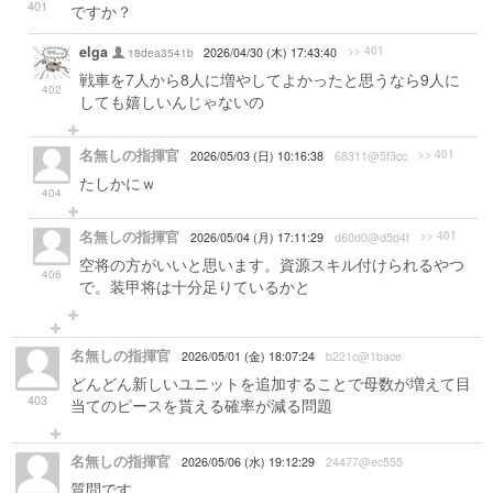
401
ですか？
elga
>> 401
18dea3541b
2026/04/30 (木) 17:43:40
戦車を7人から8人に増やしてよかったと思うなら9人に
402
しても嬉しいんじゃないの
名無しの指揮官
>> 401
2026/05/03 (日) 10:16:38
68311@5f3cc
たしかにｗ
404
名無しの指揮官
>> 401
2026/05/04 (月) 17:11:29
d60d0@d5d4f
空将の方がいいと思います。資源スキル付けられるやつ
406
で。装甲将は十分足りているかと
名無しの指揮官
2026/05/01 (金) 18:07:24
b221c@1bace
どんどん新しいユニットを追加することで母数が増えて目
403
当てのピースを貰える確率が減る問題
名無しの指揮官
2026/05/06 (水) 19:12:29
24477@ec555
質問です。