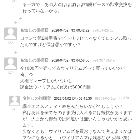
369
る一方で、あの人達はほぼほぼ精鋭ピースの勲章交換を
行っていないから。
名無しの指揮官
2026/04/02 (木) 00:42:22
aa4c3@28fad
ロマンで第2装甲将でビトリッヒじゃなくてロンメル取っ
368
たんですけど僕は愚かですか？
名無しの指揮官
2026/04/02 (木) 04:58:56
7e470@59a1e
今1000円で売ってるウィリアムズって買っていいの？
370
俺、今
火砲将レープしかいないし
課金はウィリアムズ買えば6000円目
名無しの指揮官
>> 370
2026/04/02 (木) 06:45:30
68311@5f3cc
課金オススメティア表をみたらいかがでしょうか？
373
私はあれを全てそのまま受け入れるには抵抗があります
が、大まかな部分では間違いは無いんじゃないかと思い
ます。
少なくとも、ウィリアムズを買おうなんて考えよりかは
マシになるかと。（ウィリアムズは残念ながら弱い笑）