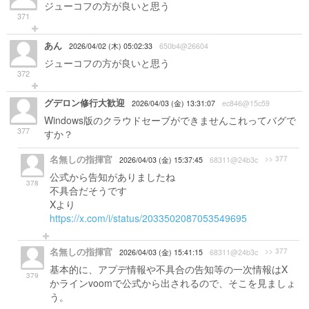
ジューコフの方が良いと思う
371
あん
2026/04/02 (木) 05:02:33
650b4@26604
ジューコフの方が良いと思う
372
グデロン修行大歓迎
2026/04/03 (金) 13:31:07
ec846@15c59
Windows版のクラウドセーブができませんこれってバグで
377
すか？
名無しの指揮官
>> 377
2026/04/03 (金) 15:37:45
68311@24b3c
公式から告知がありましたね
378
不具合だそうです
Xより
https://x.com/i/status/2033502087053549695
名無しの指揮官
>> 377
2026/04/03 (金) 15:41:15
68311@24b3c
基本的に、アプデ情報や不具合の告知等の一次情報はX
379
かラインvoomで公式から出されるので、そこを見ましょ
う。