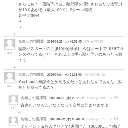
さらにもう一段階下げる。敵部隊を混乱させるたび攻撃力
が10％あがる（最大100％）2ターン継続
装甲突撃lv4
＋
＋
名無しの指揮官
2026/03/28 (土) 16:52:45
270ce@58351
精鋭パスポートの征服10回が面倒 今はオートで1939フラ
364
ンスやってるけど、それ以上に手っ取り早いのあったら教
えて
名無しの指揮官
2026/04/01 (水) 21:38:00
7e470@59a1e
YouTubeの無課金とか見るんだけどあれなんであんなに勲
366
章とか持ってるの？
名無しの指揮官
>> 366
2026/04/01 (水) 23:11:32
d60d0@d5d4f
古参だとやることなくなって自然に貯まりますよ
367
名無しの指揮官
>> 366
2026/04/02 (木) 00:48:00
72d3e@9f785
全イベント＆侵入クリアで1週間当たり3000以上？稼げ