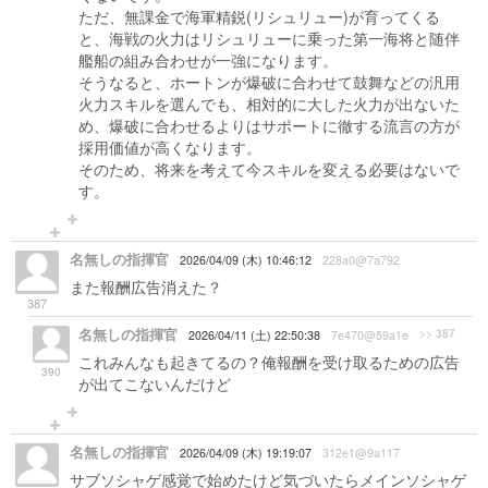
ただ、無課金で海軍精鋭(リシュリュー)が育ってくる
と、海戦の火力はリシュリューに乗った第一海将と随伴
艦船の組み合わせが一強になります。
そうなると、ホートンが爆破に合わせて鼓舞などの汎用
火力スキルを選んでも、相対的に大した火力が出ないた
め、爆破に合わせるよりはサポートに徹する流言の方が
採用価値が高くなります。
そのため、将来を考えて今スキルを変える必要はないで
す。
名無しの指揮官
2026/04/09 (木) 10:46:12
228a0@7a792
また報酬広告消えた？
387
名無しの指揮官
>> 387
2026/04/11 (土) 22:50:38
7e470@59a1e
これみんなも起きてるの？俺報酬を受け取るための広告
390
が出てこないんだけど
名無しの指揮官
2026/04/09 (木) 19:19:07
312e1@9a117
サブソシャゲ感覚で始めたけど気づいたらメインソシャゲ