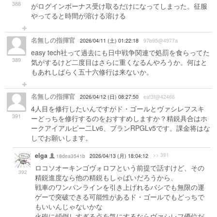
388
がログインボーナス受け取るだけになってしまった。征服
やってると時間が溶ける溶ける
名無しの指揮官
2026/04/11 (土) 01:22:18
97b95@4977a
easy tech社って過去にも日中戦争関連で処罰を食らってた
389
気がするけど二度目はさらに重くなるんやろうか。何はと
もあれしばらく五十六修行は来ないか。
名無しの指揮官
2026/04/12 (日) 08:27:50
eaf3f@42466
4人目を修行したいんですがド・ゴールとヴァシレフスキ
391
ーどっちを修行するのをおすすめしますか？精鋭具合はホ
ークアイアルピー二Lv6、ブランRPGLv5です。課金将はな
しでお願いします。
elga
>> 391
18dea3541b
2026/04/13 (月) 18:04:12
ロコソオーキンゴヴォロフという前提で話すけど、その
392
精鋭進度なら他の精鋭もしゃばいだろうから、
戦車のワンパンラインを引き上げれるバシでも無限の運
ゲーで突破できる可能性があるド・ゴールでもどっちで
もいいんじゃないかな
火砲に傾倒しすぎる点を気にするならヴァシレフ優位だ