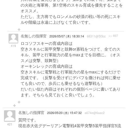
の火砲と海軍将、第1空将のスキル育成を優先することを
オススメ。
ただし、主力将でもロンメルの砂漠の戦い等の死にスキ
ルや階級は永遠に上げなくて良いです。
名無しの指揮官
>> 407
2026/05/07 (木) 18:30:14
68311@5f3cc
ロコソフスキーの育成内容は
419
空きスキルに装甲突撃と鼓舞or寡戦をつけて、全てのス
キル、装甲と行軍能力の星をmaxまでを目標に。（オス
スメは突撃、鼓舞型）
オーキンレックの育成内容は
空きスキルに電撃戦と行軍能力の星をmaxにするだけで
完成です。（反撃を受けずにデバフを撒ければ何に乗せ
ても良いので、歩兵にも乗せるなら遊撃戦も）
だいたい似た内容はそれぞれの個別ページに書いてあり
ます。そちらも見ておくと良いでしょう。
名無しの指揮官
2026/05/20 (水) 15:47:32
a674e@6aac2
質問です。
421
現在赤大佐グデーリアン電撃戦4装甲突撃5装甲指揮官5流