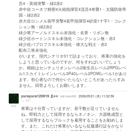
言4・英雄突撃・緑2赤2
赤中佐コーネフ精密4火砲指揮官4流言4奇襲1・太陽防衛帝
国・緑2赤2
赤大佐ロンメル装甲突撃4装甲指揮官4砂漠1十字1・コレク
ション無・緑2赤2
緑少将アーノルドスキル未強化・名誉・リボン無
緑少佐ホートンスキル未強化・コレクション無・赤3
緑少佐パブロフスキル未強化・偉大な戦士・赤2
配布三将未強化
がいます。現代シナリオ01で詰まっており、将軍の強化を
しようと思っているのですが、何をすればいいでしょう
か。精鋭はセンチュリオンレベル2衛生兵レベル2RPGレベ
ル1スカイトレインレベル3P40レベル2POWレベル1があり
ます。初心者なので何かいたらないところがあったらすみ
ません。回答よろしくお願いします。
yurayura120919
1e81a4e3fd
2026/05/21 (木) 11:02:59
>> 421
422
将軍は十分育っていますが、若干数が足りていません
ね。即戦力として採用するならネノネン、大器晩成型と
して採用するならブルックを雇用することをお勧めしま
す。また、これだけ将軍がいるなら征服通行証をかなり