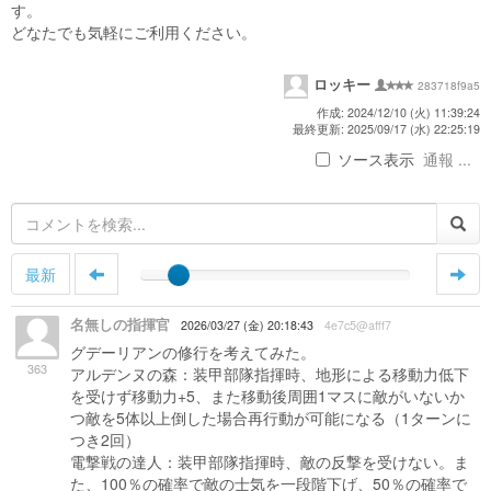
す。
どなたでも気軽にご利用ください。
ロッキー
283718f9a5
作成: 2024/12/10 (火) 11:39:24
最終更新: 2025/09/17 (水) 22:25:19
ソース表示
通報 ...
最新
名無しの指揮官
2026/03/27 (金) 20:18:43
4e7c5@afff7
グデーリアンの修行を考えてみた。
363
アルデンヌの森：装甲部隊指揮時、地形による移動力低下
を受けず移動力+5、また移動後周囲1マスに敵がいないか
つ敵を5体以上倒した場合再行動が可能になる（1ターンに
つき2回）
電撃戦の達人：装甲部隊指揮時、敵の反撃を受けない。ま
た、100％の確率で敵の士気を一段階下げ、50％の確率で