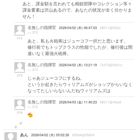
あと、課金額を言われても精鋭部隊やコレクション等々
課金要素は沢山あるので、あなたの状況が全く分かりま
せん！
名無しの指揮官
2026/04/02 (木) 06:47:03
68311@5f3cc
>> 373
374
あと、私も火砲将はジューコフ一択だと思います。
修行前でもトップクラスの性能でしたが、修行後は間
違いなく最強火砲将。
名無しの指揮官
2026/04/02 (木) 13:21:19
7e470@59a1e
>> 373
375
じゃあジューコフにするね。
というか起きたらウィリアムズがショップからいなく
なってたしいらないんだねウィリアムズは
名無しの指揮官
2026/04/03 (金) 11:40:23
68311@4fae6
>> 373
376
あん
2026/04/02 (木) 05:02:26
650b4@26604