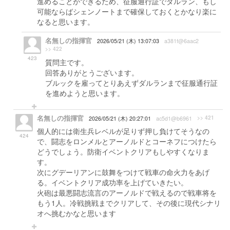
進めることができるため、征服通行証でダルラン、もし
可能ならばシェンノートまで確保しておくとかなり楽に
なると思います。
名無しの指揮官
2026/05/21 (木) 13:07:03
a381f@6aac2
>> 422
423
質問主です。
回答ありがとうございます。
ブルックを雇ってとりあえずダルランまで征服通行証
を進めようと思います。
名無しの指揮官
>> 421
2026/05/21 (木) 20:27:01
ac5d1@b6961
個人的には衛生兵レベルが足りず押し負けてそうなの
424
で、闘志をロンメルとアーノルドとコーネフにつけたら
どうでしょう。防衛イベントクリアもしやすくなりま
す。
次にグデーリアンに鼓舞をつけて戦車の命火力をあげ
る。イベントクリア成功率を上げていきたい。
火砲は最悪闘志流言のアーノルドで戦えるので戦車将を
もう1人。冷戦挑戦までクリアして、その後に現代シナリ
オへ挑むかなと思います