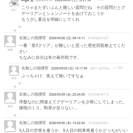
こりゃまたずいぶんと難しい質問だね その質問だとグ
397
デーリアンとシェンノートをあげておこうか
もう少し要点を明確にしてくれ
名無しの指揮官
2026/04/26 (日) 09:14:11
80483@51b87
一番「星3クリア」が難しいと思った歴史回覧教えてくだ
399
さい
ちなみに自分は冬の嵐作戦です。
名無しの指揮官
>> 399
2026/05/03 (日) 10:17:54
68311@5f3cc
ぶっちゃけ、覚えて無いですなぁ
405
名無しの指揮官
2026/04/29 (水) 22:24:05
97b95@4977a
序盤なのに間違えてグデーリアンを少将にしてしまった。
400
痛恨のミス。勲章が足りない…
名無しの指揮官
2026/04/30 (木) 14:22:04
1b78d@6e651
3人目の空将を雇うか、9人目の戦車将雇うかどっちがいい