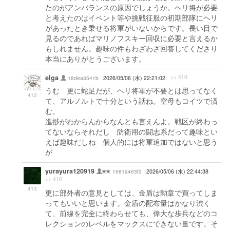
たのがアンバランスの原因でしょうか。ヘリ将が必要
と考えたのはイベント等や挑戦征服の初期部隊にヘリ
があったとき乗せる将軍がいないからです。長い目で
見るのであればマリノフスキー回収に必要と言えるか
もしれません。趣味の件もわざわざ回答してくださり
本当にありがとうございます。
elga
>> 410
18dea3541b
2026/05/06 (水) 22:21:02
うむ 更に蛇足だが、ヘリ将軍が不要とは思ってなく
412
て、アルノルトで十分という話ね。空母もコイツで済
む。
進捗がわからんからなんとも言えんよ。戦区が終わっ
てないならそれだし 防衛用の闘志系だって趣味とい
えば趣味だしね 個人的には将軍追加ではないと思う
が
yurayura120919
1e81a4e3fd
2026/05/06 (水) 22:44:38
>> 410
413
更に部外者の意見としては、金盾は勲章で買ってしま
ってもいいと思います。金盾の配布量はかなり渋く
て、前線を完全に終わらせても、偉大な歩兵などのコ
レクションのレベルをマックスにできない量です。そ