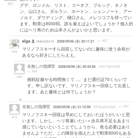
407
グデ、ロンメル、リスト、コーネフ、ブルック、ネノネ
ン、山口さん、ダルラン、ホートン、シェンノート、アー
ノルド、ダウディング、樋口さん、メレツコフを持ってい
ます。勲章は8000弱。誰を雇えばよいでしょうか？個人的
にはヘリ将のため山本さんがよいかと思います。
elga
>> 407
18dea3541b
2026/05/06 (水) 20:11:21
マリノフスキーすら回収してないのに趣味に使う余裕が
408
あるなら好きにしたらええ。
名無しの指揮官
2026/05/06 (水) 20:43:26
24477@ec555
>> 408
409
挑戦征服やる時間無くて…。まだ通行証70くらいで
す。申し訳ないです。マリノフスキー回収して出直し
ます。あと趣味とは何でしょうか？
名無しの指揮官
>> 407
2026/05/06 (水) 21:12:59
9979e@d22b3
マリノフスキー回収は早めにしておいたほうがいいと思
410
います。しかし、ヘリ将雇いたい＝歩兵将不足をあまり
感じていないということでしょうから、焦る必要はあり
ませんよ？ただ、この陣容を揃えた上で勲章8000もある