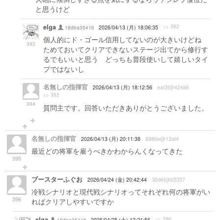
と思うけど
elga
>> 392
18dea3541b
2026/04/13 (月) 18:06:35
個人的にド・ゴール信用してないのが大きいけどね
393
ためておいてクリアできないステージ出てから修行す
るでもいいと思う どっちも普段使いして嬉しいタイ
プではないし
名無しの指揮官
2026/04/13 (月) 18:12:56
eaf3f@42466
>> 392
394
質問主です。回答いただきありがとうございました。
名無しの指揮官
2026/04/13 (月) 20:11:38
8986e@13af4
最近どの将軍を雇うべきかわからんくなってきた
395
ブースターふぐお
2026/04/24 (金) 20:42:44
30d6f@b5357
冷戦シナリオと現代戦シナリオってそれぞれ何の将軍がい
396
ればクリアしやすいですか
elga
>> 396
18dea3541b
2026/04/25 (土) 12:21:56