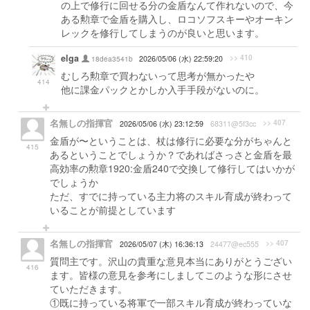
の上で修行に回せる分の金盾なんて作れないので、今
ある勲章で金盾を購入し、ロコソフスキーやオーキン
レックを修行してしまうのが良いと思います。
elga
>> 410
18dea3541b
2026/05/06 (水) 22:59:20
むしろ勲章で買わないって思考が無かったや
414
他に課金パックとかしか入手手段がないのに。
名無しの指揮官
>> 407
2026/05/06 (水) 23:12:59
68311@5f3cc
金盾が〜ということは、杖は修行に必要な分がちゃんと
415
あるということでしょうか？であればさっさと金盾を最
高効率の勲章1920:金盾240で交換して修行してはいかが
でしょうか
ただ、すでに持っている主力将のスキル育成が終わって
いることが前提としています
名無しの指揮官
>> 407
2026/05/07 (木) 16:36:13
24477@ec555
質問主です。沢山の貴重な意見本当にありがとうござい
416
ます。皆様の意見を参考にしましてこのような形にさせ
ていただきます。
①既に持っている将軍で一部スキル育成が終わっていな