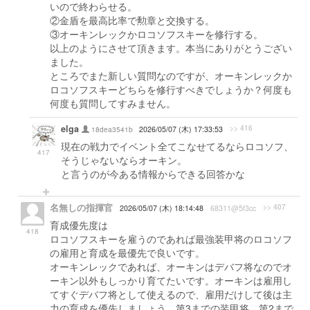
いので終わらせる。
②金盾を最高比率で勲章と交換する。
③オーキンレックかロコソフスキーを修行する。
以上のようにさせて頂きます。本当にありがとうござい
ました。
ところでまた新しい質問なのですが、オーキンレックか
ロコソフスキーどちらを修行すべきでしょうか？何度も
何度も質問してすみません。
elga
>> 416
18dea3541b
2026/05/07 (木) 17:33:53
現在の戦力でイベント全てこなせてるならロコソフ、
417
そうじゃないならオーキン。
と言うのが今ある情報からできる回答かな
名無しの指揮官
>> 407
2026/05/07 (木) 18:14:48
68311@5f3cc
育成優先度は
418
ロコソフスキーを雇うのであれば最強装甲将のロコソフ
の雇用と育成を最優先で良いです。
オーキンレックであれば、オーキンはデバフ将なのでオ
ーキン以外もしっかり育てたいです。オーキンは雇用し
てすぐデバフ将として使えるので、雇用だけして後は主
力の育成を優先しましょう。第3までの装甲将、第2まで