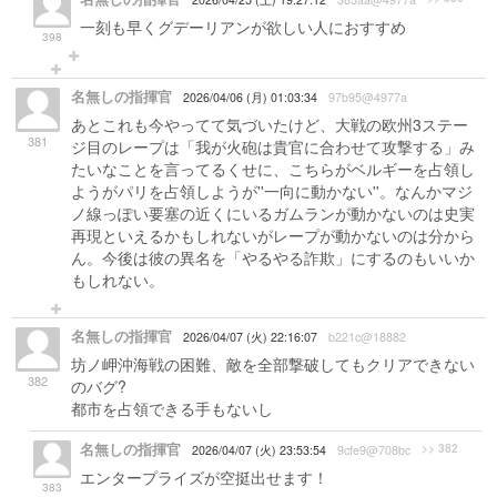
一刻も早くグデーリアンが欲しい人におすすめ
398
名無しの指揮官
2026/04/06 (月) 01:03:34
97b95@4977a
あとこれも今やってて気づいたけど、大戦の欧州3ステー
381
ジ目のレープは「我が火砲は貴官に合わせて攻撃する」み
たいなことを言ってるくせに、こちらがベルギーを占領し
ようがパリを占領しようが''一向に動かない''。なんかマジ
ノ線っぽい要塞の近くにいるガムランが動かないのは史実
再現といえるかもしれないがレープが動かないのは分から
ん。今後は彼の異名を「やるやる詐欺」にするのもいいか
もしれない。
名無しの指揮官
2026/04/07 (火) 22:16:07
b221c@18882
坊ノ岬沖海戦の困難、敵を全部撃破してもクリアできない
382
のバグ?
都市を占領できる手もないし
名無しの指揮官
>> 382
2026/04/07 (火) 23:53:54
9cfe9@708bc
エンタープライズが空挺出せます！
383