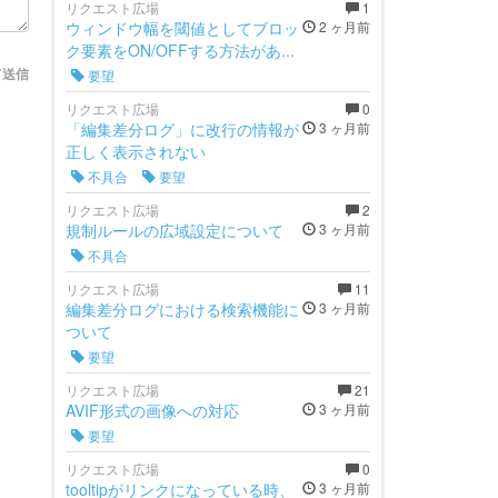
リクエスト広場
1
ウィンドウ幅を閾値としてブロッ
2 ヶ月前
ク要素をON/OFFする方法があ...
て送信
要望
リクエスト広場
0
「編集差分ログ」に改行の情報が
3 ヶ月前
正しく表示されない
不具合
要望
リクエスト広場
2
規制ルールの広域設定について
3 ヶ月前
不具合
リクエスト広場
11
編集差分ログにおける検索機能に
3 ヶ月前
ついて
要望
リクエスト広場
21
AVIF形式の画像への対応
3 ヶ月前
要望
リクエスト広場
0
tooltipがリンクになっている時、
3 ヶ月前