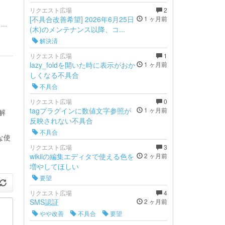
リクエスト広場
2
[不具合改善希望] 2026年6月25日
1 ヶ月前
..
(木)のメンテナンス以降、コ...
解決済
リクエスト広場
1
lazy_foldを開いた時に表示がおか
1 ヶ月前
しくなる不具合
不具合
リクエスト広場
0
tagプラグインに数値文字参照が
1 ヶ月前
解
反映されない不具合
不具合
な使
リクエスト広場
3
wikiiの編集エディタで使える色を
2 ヶ月前
増やしてほしい
要望
リクエスト広場
4
SMS認証
2 ヶ月前
やや改善
不具合
要望