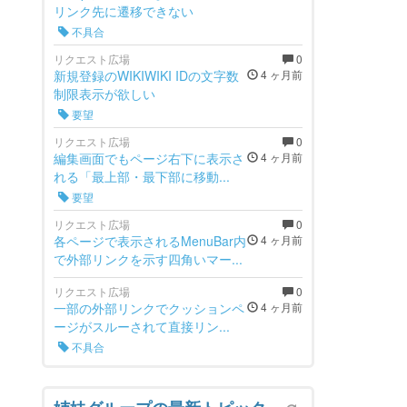
リンク先に遷移できない
不具合
リクエスト広場
0
新規登録のWIKIWIKI IDの文字数
4 ヶ月前
制限表示が欲しい
要望
リクエスト広場
0
編集画面でもページ右下に表示さ
4 ヶ月前
れる「最上部・最下部に移動...
要望
リクエスト広場
0
各ページで表示されるMenuBar内
4 ヶ月前
で外部リンクを示す四角いマー...
リクエスト広場
0
一部の外部リンクでクッションペ
4 ヶ月前
ージがスルーされて直接リン...
不具合