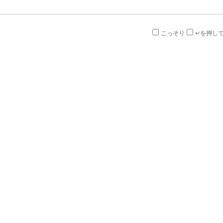
こっそり
↵を押し