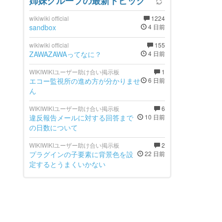
姉妹グループの最新トピック
wikiwiki official
1224
sandbox
4 日前
wikiwiki official
155
ZAWAZAWAってなに？
4 日前
WIKIWIKIユーザー助け合い掲示板
1
エコー監視所の進め方が分かりませ
6 日前
ん
WIKIWIKIユーザー助け合い掲示板
6
違反報告メールに対する回答まで
10 日前
の日数について
WIKIWIKIユーザー助け合い掲示板
2
プラグインの子要素に背景色を設
22 日前
定するとうまくいかない