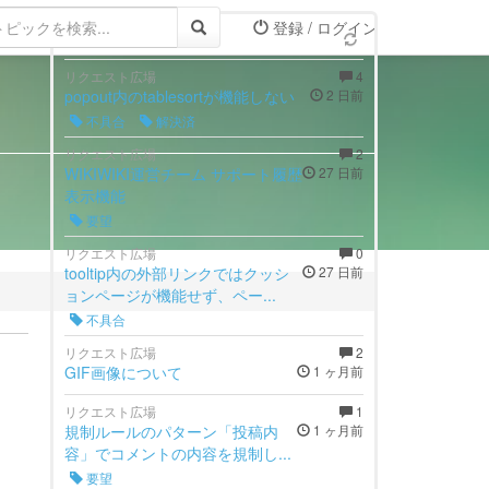
登録 / ログイン
最新トピック
リクエスト広場
4
popout内のtablesortが機能しない
2 日前
不具合
解決済
リクエスト広場
2
WIKIWIKI運営チーム サポート履歴
27 日前
表示機能
要望
リクエスト広場
0
tooltip内の外部リンクではクッシ
27 日前
ョンページが機能せず、ペー...
不具合
リクエスト広場
2
GIF画像について
1 ヶ月前
リクエスト広場
1
規制ルールのパターン「投稿内
1 ヶ月前
容」でコメントの内容を規制し...
要望