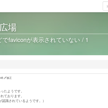
広場
faviconが表示されていない / 1
2:45
修正
あったようです。
されております。
ビコンが認識されているようです。）